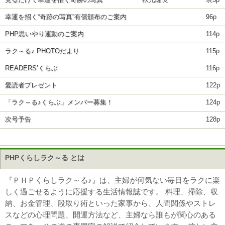
見るだけで幸運を招く奇跡の写真
秋元隆良
表3p
幸運を招く“奇跡の写真”有償頒布のご案内
96p
PHP思いやり運動のご案内
114p
ラク～る♪ PHOTOだより
115p
READERS’くらぶ
116p
愛読者プレゼント
122p
「ラク～る♪くらぶ」メンバー募集！
124p
次号予告
128p
PHPくらしラク～る とは
『ＰＨＰくらしラク～る♪』は、主婦が何気ない毎日をラクに楽
しく過ごせるように応援する生活情報誌です。 料理、掃除、収
納、お金管理、段取り術といった家事から、人間関係やストレ
スなどの心理問題、開運方法など、主婦なら誰もが関心のある