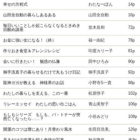
幸せの方程式
わたなべぽん
14p
山田全自動の暮らしあるある
山田全自動
16p
毎日いいことしか起こらなくなるときめき
並木良和
72p
目醒め講座
お金に強い女になる！（終）
福一由紀
78p
作りおき食堂＆アレンジレシピ
印度カリー子
81p
会いに行きたい！ 魅惑の仏像
田中ひろみ
90p
御手洗直子の暮らせるだけで丸もうけ日記
御手洗直子
92p
龍神ガガが教える 神様界のお話
小野寺S一貴
98p
わたしの暮らしを支える、この一冊
松原惇子
102p
リレーエッセイ わたしの思い出ごはん
青山美智子
106p
もしもシリーズ もしも、パ－トナーが突
小谷みどり
108p
然亡くなったら……？
開運のコツは暦にあり！月替わり風水
生田目浩美。
126p