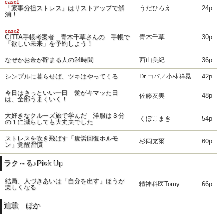
case1
「家事分担ストレス」はリストアップで解
うだひろえ
24p
消！
case2
CITTA手帳考案者 青木千草さんの 手帳で
青木千草
30p
「欲しい未来」を予約しよう！
なぜかお金が貯まる人の24時間
西山美紀
36p
シンプルに暮らせば、ツキはやってくる
Dr.コパ／小林祥晃
42p
今日はきっといい一日 髪がキマッた日
佐藤友美
48p
は、全部うまくいく！
大好きなクルーズ旅で学んだ 洋服は３分
くぼこまき
54p
の１に減らしても大丈夫でした
ストレスを吹き飛ばす「疲労回復ホルモ
杉岡充爾
60p
ン」覚醒習慣
ラク～る♪Pick Up
結局、人づきあいは「自分を出す」ほうが
精神科医Tomy
66p
楽しくなる
連載 ほか