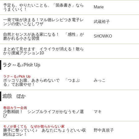
予定も、やりたいことも、「箇条書き」なら
Marie
うまくいく！
一発で味が決まる！マル徳レシピつき電子レ
武蔵裕子
ンジの使いこなしワザ
自然とセンスがある家になる！ 「感性」が
SHOWKO
磨かれる小さな習慣
まとめて見せます イライラが消える！散ら
かり撲滅アクション10
ラク～る♪Pick Up
ラク～る♪Pick Up
ポッコリお腹、あきらめないで 「つまぷ
みっこ
る」でお腹やせ！
連載 ほか
巻頭カラー企画
少数精鋭！ シンプルライフがかなうモノ選
マキ
び
モノが多くても なぜか散らからない家
勝手に整っていく♪ あなたにちょうどいい収
野中真規子
納法はコレ！