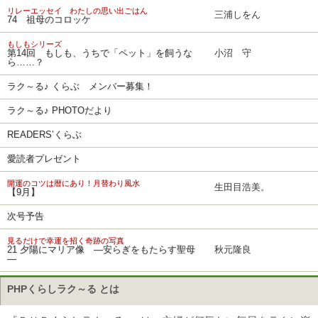
リレーエッセイ わたしの思い出ごはん
三浦しをん
74 祖母のコロッケ
もしもシリーズ
第14回 もしも、うちで「ペット」を飼うな
小沼 守
ら……？
ラク～る♪ くらぶ メンバー募集！
ラク～る♪ PHOTOだより
READERS’くらぶ
愛読者プレゼント
開運のコツは暦にあり！月替わり風水
生田目浩美。
【9月】
次号予告
見るだけで幸運を招く奇跡の写真
21 夕陽にマリア像 ―安らぎをもたらす聖母
秋元隆良
―
PHPくらしラク～る とは