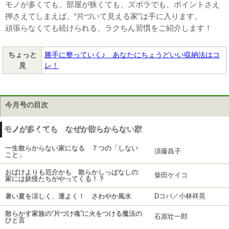
モノが多くても、部屋が狭くても、ズボラでも、ポイントさえ
押さえてしまえば、“片づいて見える家”は手に入ります。
頑張らなくても続けられる、ラクちん習慣をご紹介します！
ちょっと
勝手に整っていく♪ あなたにちょうどいい収納法はコ
見
レ！
今月号の目次
モノが多くても なぜか散らからない家
一生散らからない家になる ７つの「しない
須藤昌子
こと」
おばけよりも厄介かも 散らかしっぱなしの
柴田ケイコ
家には妖怪たちがやってくる！？
暑い夏を涼しく、運よく！ さわやか風水
Dコパ／小林祥晃
散らかす家族の“片づけ魂”に火をつける魔法の
石原壮一郎
ひと言