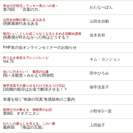
幸せの方程式～ラッキー美人への道～
わたなべぽん
第74回 「言葉の力」
山田全自動の暮らしあるある
山田全自動
(9)家族旅行あるある
毎日いいことしか起こらなくなるときめき目醒め講座
並木良和
(9)希望が叶わなかった時はどうする？
PHP友の会オンラインセミナーのお知らせ
作りおき食堂＆アレンジレシピ
キム・ヨンジョン
Vol.75
会いに行きたい！ 魅惑の仏像
田中ひろみ
(9)＜永観堂＞みかえり阿弥陀
御手洗直子の暮らせるだけで丸もうけ日記
御手洗直子
(16)物の処分はお金で解決させる！？
幸運を招く“奇跡の写真”有償頒布のご案内
龍神ガガが教える 神様界のお話
小野寺S一貴
第9回 オオクニヌシ
わたしの暮らしを支える、この一冊
上田聡子
最終回 『海辺の王国』