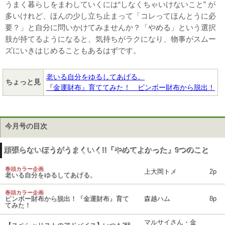
うまく暮らしをまわしていくには“しなくちゃいけないこと” が
多いけれど、ほんの少し立ち止まって「コレってほんとうに必
要？」と自分に問いかけてみませんか？「やめる」という選択
肢が持てるようになると、気持ちがラクになり、物事がスムー
ズにいきはじめることもあるはずです。
老いる自分をゆるしてあげる。
ちょっと見
『金運財布』育ててみた！ ビンボー財布から脱出！
今月号の目次
頑張らないほうがうまくいく!!「やめてよかった」9つのこと
巻頭カラー企画
上大岡トメ
2p
老いる自分をゆるしてあげる。
巻頭カラー企画
ビンボー財布から脱出！『金運財布』育て
森越ハム
8p
てみた！
マルサイさん・金