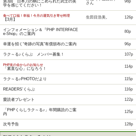
第3回 日本刀の柄にこめられた武士の美
98p
さん
学を感じてください！
食べて口福！幸福！今月の運気引き寄せ料理
生田目浩美。
126p
【3月】
インフォメーション＆『PHP INTERFACE
80p
e-Shop』のご案内
幸運を招く“奇跡の写真”有償頒布のご案内
96p
ラク～る♪くらぶ メンバー募集！
107p
PHP友の会からのお知らせ
114p
「素直な心」になろう！
ラク～る♪PHOTOだより
115p
READERS’くらぶ
116p
愛読者プレゼント
122p
「PHPくらしラク～る♪」年間購読のご案
125p
内
次号予告
128p