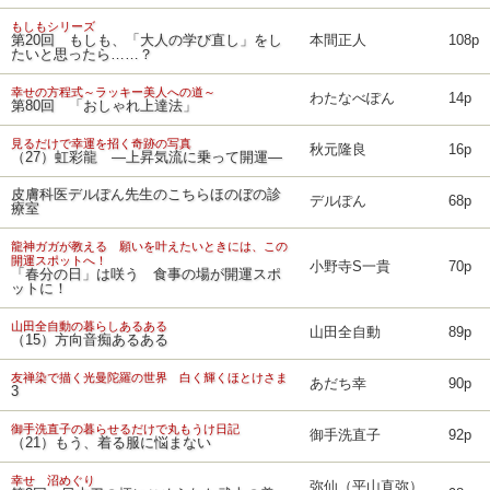
もしもシリーズ
第20回 もしも、「大人の学び直し」をし
本間正人
108p
たいと思ったら……？
幸せの方程式～ラッキー美人への道～
わたなべぽん
14p
第80回 「おしゃれ上達法」
見るだけで幸運を招く奇跡の写真
秋元隆良
16p
（27）虹彩龍 ―上昇気流に乗って開運―
皮膚科医デルぽん先生のこちらほのぼの診
デルぽん
68p
療室
龍神ガガが教える 願いを叶えたいときには、この
開運スポットへ！
小野寺S一貴
70p
「春分の日」は咲う 食事の場が開運スポ
ットに！
山田全自動の暮らしあるある
山田全自動
89p
（15）方向音痴あるある
友禅染で描く光曼陀羅の世界 白く輝くほとけさま
あだち幸
90p
3
御手洗直子の暮らせるだけで丸もうけ日記
御手洗直子
92p
（21）もう、着る服に悩まない
幸せ 沼めぐり
弥仙（平山直弥）