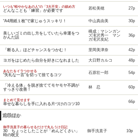
いつも“軽やかなあの人”の「3大不安」の鎮め方
若松美穂
27p
どんなことも「練習」が必要です
“A4用紙１枚”で家じゅうスッキリ！
中山真由美
30p
構成：マシンガン
美しいゴミの出し方をしていたら幸運をつ
ズ滝沢秀一 マン
36p
かんだ話
ガ滝沢友紀
「断る人」ほどチャンスをつかむ！
里岡美津奈
42p
ヨガをはじめたら自分を好きになれました
大日野カルコ
48p
あなたをイラつかせる
石原壮一郎
54p
“失礼な一言”を切って捨てるコツ
「冷える体」を脱ぎ捨ててモヤモヤ不調が
林 忍
60p
すっきり改善！
まとめて見せます
66p
幸せな暮らしを手に入れる片づけのコツ10
連載ほか
御手洗直子の暮らせるだけで丸もうけ日記
30 ちょっとしたことが「めんどくさい」
御手洗直子
10p
時の呪文