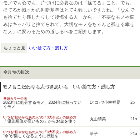
モノでも心でも、片づけに必要なのは「捨てる」こと。でも、
捨てるか残すかの判断基準はとても難しいですよね。「なんで
も捨てたり残したりして後悔する人」から、「不要なモノや悩
みはキッパリと捨てられて、大切なモノをちゃんと残せる幸せ
な人」に変わるための道しるべをご紹介します。
ちょっと見
いい捨て方・残し方
今月号の目次
モノもこだわりも人づきあいも いい捨て方・残し方
巻頭カラー企画
2023年に処分するモノ、2024年に持ってい
Dr.コパ/小林祥晃
2p
くモノ
いつも“軽やかなあの人”の「3大不安」の鎮め方
丸山晴美
21p
「優先順位が高いもの」からお金を使う
いつも“軽やかなあの人”の「3大不安」の鎮め方
筆子
24p
“今”が楽しくなるように行動を