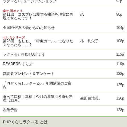
ラク～る♪ミュージアムショップ
92p
幸せ 沼めぐり
第11回 コスプレは愛する物語を現実に再
恋
98p
現できるんです！
全国PHP友の会からのお知らせ
104p
もしもシリーズ
第28回 もしも、「狩猟ガール」になりた
林 利栄子
108p
くなったら……？
ラク～る♪ PHOTOだより
115p
READERS’くらぶ
116p
愛読者プレゼント＆アンケート
122p
「PHPくらしラク～る♪」年間購読のご案
125p
内
食べて口福！幸福！今月の運気引き寄せ料
生田目浩美。
126p
理【11月】
次号予告
128p
PHPくらしラク～る とは