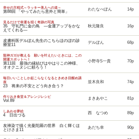
幸せの方程式～ラッキー美人への道～
わたなべぽん
14p
第88回 「やってみたら意外と簡単」
見るだけで幸運を招く奇跡の写真
35 守礼門に金の鳥 ―金運アップをかな
秋元隆良
16p
えてくれる―
皮膚科医デルぽん先生のこちらほのぼの診
デルぽん
68p
療室11
龍神ガガが教える 願いを叶えたいときには、この
開運スポットへ！
小野寺S一貴
70p
第11回 最強の縁結びはやはりこの神様、
オオクニヌシに頼ろう！
毎日いいことしか起こらなくなるときめき目醒め講
並木良和
74p
座
23 将来の不安とどう向き合う？
作りおき食堂＆アレンジレシピ
まきあやこ
81p
Vol.89
しあわせ夢絵
西 なつめ
89p
4 日出づる
友禅染で描く光曼陀羅の世界 白く輝くほ
あだち幸
90p
とけさま11