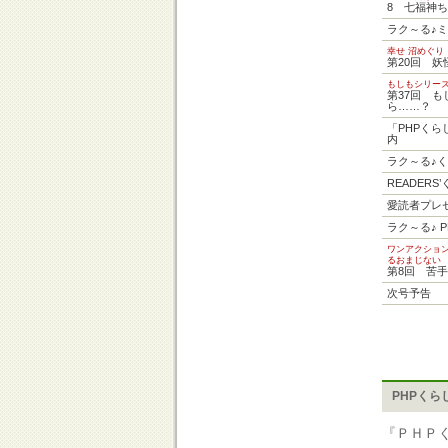
8 七福神
ラク～る♪
幸せ 沼めぐり
第20回 妖
もしもシリー
第37回 
ら……？
「PHPく
内
ラク～る♪
READERS
愛読者プレ
ラク～る♪ 
ワンアクショ
るおまじない
第8回 苦
次号予告
PHPくら
『ＰＨＰ