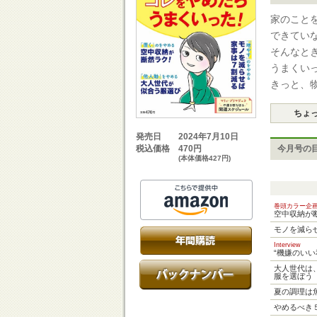
家のこと
できてい
そんなと
うまくい
きっと、
ちょ
2024年7月10日
発売日
470円
今月号の
税込価格
(本体価格427円)
巻頭カラー企
空中収納が
モノを減ら
Interview
“機嫌のい
大人世代は
服を選ぼう
夏の調理は
やめるべき５