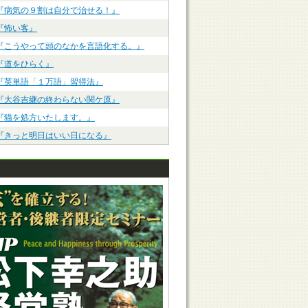
『病気の９割は自分で治せる！』
『怖い客』
『こうやって頭のなかを言語化する。』
『道をひらく』
『英単語「１万語」習得法』
『大谷吉継の終わらない関ケ原』
『猫を処方いたします。』
『きっと明日はいい日になる』