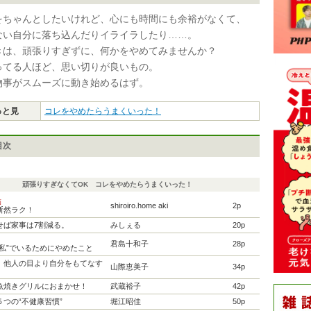
をちゃんとしたいけれど、心にも時間にも余裕がなくて、
ない自分に落ち込んだりイライラしたり……。
きは、頑張りすぎずに、何かをやめてみませんか？
ってる人ほど、思い切りが良いもの。
物事がスムーズに動き始めるはず。
っと見
コレをやめたらうまくいった！
目次
頑張りすぎなくてOK コレをやめたらうまくいった！
画
shiroiro.home aki
2p
断然ラク！
せば家事は7割減る。
みしぇる
20p
君島十和子
28p
い私”でいるためにやめたこと
、他人の目より自分をもてなす
山際恵美子
34p
魚焼きグリルにおまかせ！
武蔵裕子
42p
つの“不健康習慣”
堀江昭佳
50p