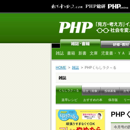
雑誌
書籍
新書
文庫
児童書・ＹＡ
HOME
雑誌
PHPくらしラク～る
雑誌
くらしラク～る
目次（画像）
投稿募集
次号
楽早レシピ
おすすめの本
保存版
リー
PH
今月号の