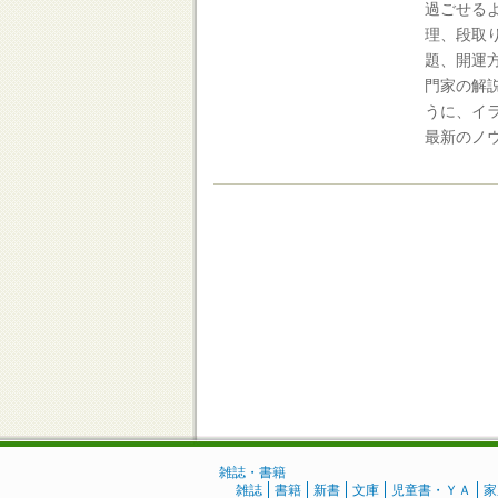
過ごせる
理、段取
題、開運
門家の解
うに、イ
最新のノ
雑誌・書籍
雑誌
書籍
新書
文庫
児童書・ＹＡ
家