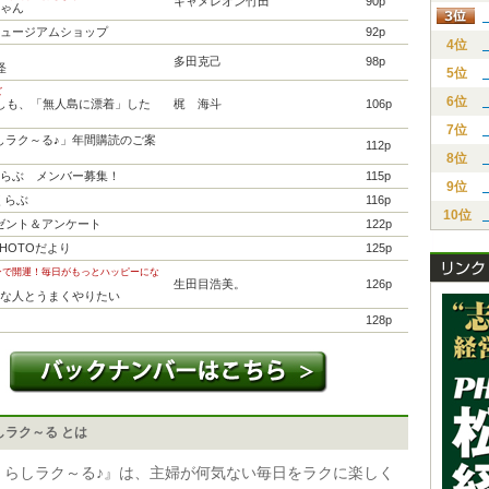
キャメレオン竹田
90p
ちゃん
ミュージアムショップ
92p
4位
多田克己
98p
怪
5位
ズ
6位
もしも、「無人島に漂着」した
梶 海斗
106p
7位
らしラク～る♪」年間購読のご案
112p
8位
くらぶ メンバー募集！
115p
9位
’くらぶ
116p
10位
ゼント＆アンケート
122p
PHOTOだより
125p
ンで開運！毎日がもっとハッピーにな
生田目浩美。
126p
手な人とうまくやりたい
128p
しラク～る とは
くらしラク～る♪』は、主婦が何気ない毎日をラクに楽しく