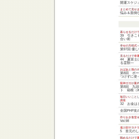
開運スケジュー
まとめて見せ
悩み＆面倒
暮らせるだけ
39 引きこ
合い術
幸せの方程式
第97回 優
見るだけで幸
44 夏富
る霊獣―
おばあと孫の
第8回 ポ
つけずに使
龍神ガガが案内
第8回 九
ト 箱根（
毎日いいこと
講座
32 お金
全国PHP
作りおき食堂
Vol.98
老け顔サヨナ
5 首元の
眺めるだけで