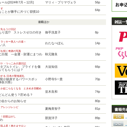
ル[2024年7月～12月]
マリィ・プリマヴェラ
56p
ます
64p
なことが勝手に片づく習慣10
雑誌一
連載ほか
で丸もうけ日記
もり流!? ストレスゼロの付き
御手洗直子
8p
～ラッキー美人への道～
わたなべぽん
14p
しい人
運を招く奇跡の写真
士に白龍 ―金運・財運にまつわ
秋元隆良
16p
ボケ・つっこみ介護日記
ータブルトイレ、プライドを傷
大迫知信
66p
ってもらうには？
する 日本の聖地巡礼
頭龍が鎮座するパワースポッ
小野寺S一貴
70p
神奈川県）
しか起こらなくなる ときめき目醒め
並木良和
74p
はどんどん使う？貯める？
友の会からのお知らせ
80p
＆アレンジレシピ
夏梅美智子
81p
書籍売
ラ！顔筋はがし
那賀洋子
89p
しわ
運気上昇！神さまサロン