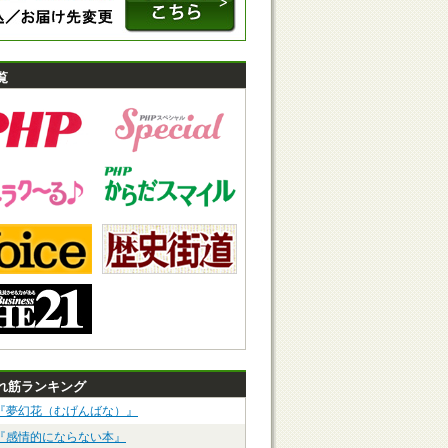
覧
れ筋ランキング
『夢幻花（むげんばな）』
『感情的にならない本』