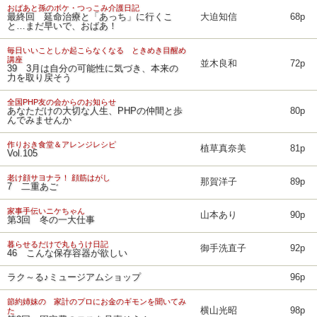
おばあと孫のボケ・つっこみ介護日記
最終回 延命治療と「あっち」に行くこ
大迫知信
68p
と…まだ早いで、おばあ！
毎日いいことしか起こらなくなる ときめき目醒め
講座
並木良和
72p
39 3月は自分の可能性に気づき、本来の
力を取り戻そう
全国PHP友の会からのお知らせ
あなただけの大切な人生、PHPの仲間と歩
80p
んでみませんか
作りおき食堂＆アレンジレシピ
植草真奈美
81p
Vol.105
老け顔サヨナラ！ 顔筋はがし
那賀洋子
89p
7 二重あご
家事手伝いニケちゃん
山本あり
90p
第3回 冬の一大仕事
暮らせるだけで丸もうけ日記
御手洗直子
92p
46 こんな保存容器が欲しい
ラク～る♪ミュージアムショップ
96p
節約姉妹の 家計のプロにお金のギモンを聞いてみ
横山光昭
98p
た