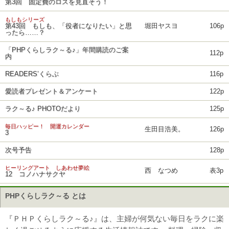
第3回 固定費のロスを見直そう！
もしもシリーズ
第43回 もしも、「役者になりたい」と思
堀田ヤスヨ
106p
ったら……？
「PHPくらしラク～る♪」年間購読のご案
112p
内
READERS’くらぶ
116p
愛読者プレゼント＆アンケート
122p
ラク～る♪ PHOTOだより
125p
毎日ハッピー！ 開運カレンダー
生田目浩美。
126p
3
次号予告
128p
ヒーリングアート しあわせ夢絵
西 なつめ
表3p
12 コノハナサクヤ
PHPくらしラク～る とは
『ＰＨＰくらしラク～る♪』は、主婦が何気ない毎日をラクに楽