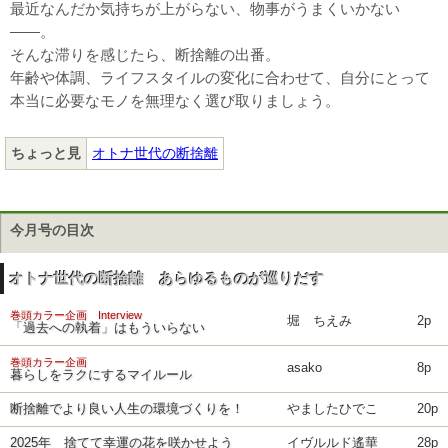
最近なんだか気持ちが上がらない、物事がうまくいかない
――。
そんな滞りを感じたら、断捨離の出番。
年齢や体調、ライフスタイルの変化に合わせて、自分にとって
本当に必要なモノを無理なく選び取りましょう。
ちょっと見
オトナ世代の断捨離
今月号の目次
オトナ世代の断捨離 あらゆるものが巡りだす
巻頭カラー企画 Interview
堀 ちえみ
2p
「過去への執着」はもういらない
巻頭カラー企画
asako
8p
暮らしをラクにするマイルール
断捨離でより良い人生の環境づくりを！
やましたひでこ
20p
2025年 捨てて幸運の花を咲かせよう
イヴルルド遙華
28p