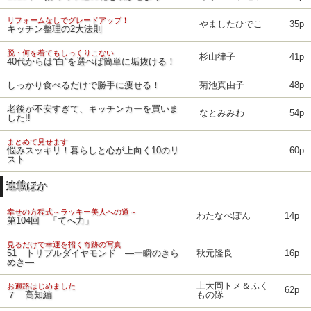
リフォームなしでグレードアップ！
やましたひでこ
35p
キッチン整理の2大法則
脱・何を着てもしっくりこない
杉山律子
41p
40代からは“白”を選べば簡単に垢抜ける！
しっかり食べるだけで勝手に痩せる！
菊池真由子
48p
老後が不安すぎて、キッチンカーを買いま
なとみみわ
54p
した!!
まとめて見せます
悩みスッキリ！暮らしと心が上向く10のリ
60p
スト
連載ほか
幸せの方程式～ラッキー美人への道～
わたなべぽん
14p
第104回 「てへ力」
見るだけで幸運を招く奇跡の写真
51 トリプルダイヤモンド ―一瞬のきら
秋元隆良
16p
めき―
上大岡トメ＆ふく
お遍路はじめました
62p
７ 高知編
もの隊