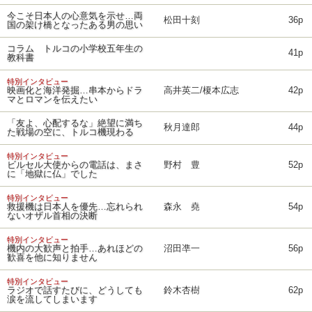
今こそ日本人の心意気を示せ…両
松田十刻
36p
国の架け橋となったある男の思い
コラム トルコの小学校五年生の
41p
教科書
特別インタビュー
映画化と海洋発掘…串本からドラ
高井英二/榎本広志
42p
マとロマンを伝えたい
「友よ、心配するな」絶望に満ち
秋月達郎
44p
た戦場の空に、トルコ機現わる
特別インタビュー
ビルセル大使からの電話は、まさ
野村 豊
52p
に「地獄に仏」でした
特別インタビュー
救援機は日本人を優先…忘れられ
森永 堯
54p
ないオザル首相の決断
特別インタビュー
機内の大歓声と拍手…あれほどの
沼田凖一
56p
歓喜を他に知りません
特別インタビュー
ラジオで話すたびに、どうしても
鈴木杏樹
62p
涙を流してしまいます