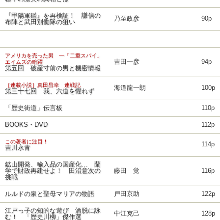
『甲陽軍鑑』を再検証！ 謙信の
乃至政彦
90p
布陣と武田別働隊の狙い
アメリカを売った男 ―「二重スパイ」
吉田一彦
94p
エイムズの暗躍
第五回 破産寸前の男と機密情報
［連載小説］真田昌幸 連戦記
海道龍一朗
100p
第三十七回 我、六道を懼れず
「歴史街道」伝言板
110p
BOOKS・DVD
112p
この著者に注目！
114p
吉川永青
鉱山開発、輸入品の国産化… 蘭
学で財政再建せよ！ 田沼意次の
藤田 覚
116p
挑戦
ルルドの泉と聖母マリアの物語
戸田京助
122p
江戸っ子の知的な遊び 酒脱に詠
中江克己
128p
む！ 「歴史川柳」傑作選