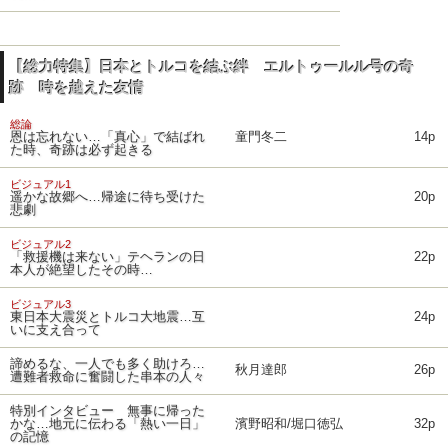
【総力特集】日本とトルコを結ぶ絆 エルトゥールル号の奇
跡 時を越えた友情
総論
恩は忘れない…「真心」で結ばれ
童門冬二
14p
た時、奇跡は必ず起きる
ビジュアル1
遥かな故郷へ…帰途に待ち受けた
20p
悲劇
ビジュアル2
「救援機は来ない」テヘランの日
22p
本人が絶望したその時…
ビジュアル3
東日本大震災とトルコ大地震…互
24p
いに支え合って
諦めるな、一人でも多く助けろ…
秋月達郎
26p
遭難者救命に奮闘した串本の人々
特別インタビュー 無事に帰った
かな…地元に伝わる「熱い一日」
濱野昭和/堀口徳弘
32p
の記憶