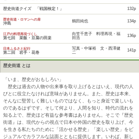
歴史街道クイズ 「戦国検定！」
132p
歴史街道・ロマンへの扉
鶴田純也
134p
沖島
向笠千恵子 料理再現・福
江戸の料理再現づくし
136p
第七回 菜飯・豆腐の田楽
田浩
写真・中塚裕 文・西澤健
日本ふるさと紀行
141p
第二回 岩手・花巻
二
歴史街道 とは
「いま、歴史がおもしろい」
歴史は過去の人物や出来事を取り上げるとはいえ、現代の人
びとに役立たなければ意味がありません。また、歴史は本来、
そんなに堅苦しく難しいものではなく、もっと身近で楽しいも
のであるはずです。そして何より、人間を知り、時代の流れを
知る上で、歴史ほど有益な参考書はありません。そこで『歴史
街道』は、現代からの視点で日本や外国の歴史を取り上げ、今
を生きる私たちのために「活かせる歴史」「楽しい歴史」をビ
ジュアルでカラフルな誌面とともに提供します。いわば、新し