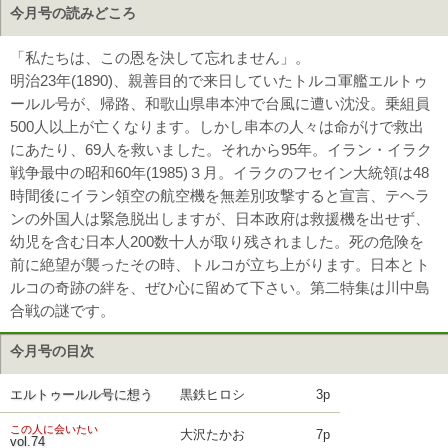
今月号の読みどころ
「私たちは、この恩を決して忘れません」。
明治23年(1890)、親善目的で来日していたトルコ軍艦エルトゥ
ールル号が、帰路、和歌山県串本沖で台風に遭い沈没。乗組員
500人以上が亡くなります。しかし串本の人々は命がけで救出
にあたり、69人を救いました。それから95年。イラン・イラク
戦争最中の昭和60年(1985)３月。イラクのフセイン大統領は48
時間後にイラン領空の航空機を無差別攻撃すると宣言、テヘラ
ンの外国人は緊急脱出しますが、日本政府は救援機を出せず、
幼児を含む日本人200数十人が取り残されました。死の危険を
前に絶望が襲ったその時、トルコが立ち上がります。日本とト
ルコの奇跡の絆を、ぜひ心に留めて下さい。第二特集は川中島
合戦の謎です。
今月号の目次
エルトゥールル号に想う
黒鉄ヒロシ
3p
この人に会いたい
大沢たかお
7p
vol.74