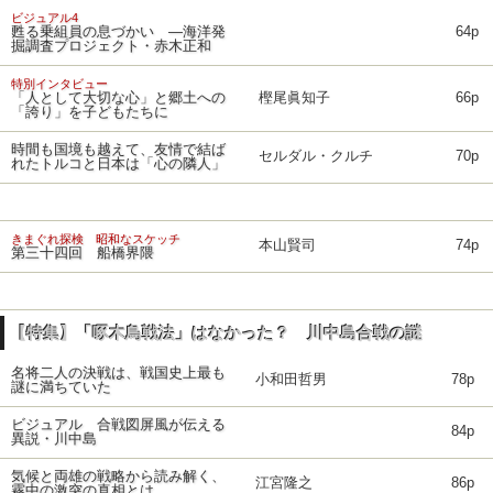
ビジュアル4
甦る乗組員の息づかい ―海洋発
64p
掘調査プロジェクト・赤木正和
特別インタビュー
「人として大切な心」と郷土への
樫尾眞知子
66p
「誇り」を子どもたちに
時間も国境も越えて、友情で結ば
セルダル・クルチ
70p
れたトルコと日本は「心の隣人」
きまぐれ探検 昭和なスケッチ
本山賢司
74p
第三十四回 船橋界隈
【特集】「啄木鳥戦法」はなかった？ 川中島合戦の謎
名将二人の決戦は、戦国史上最も
小和田哲男
78p
謎に満ちていた
ビジュアル 合戦図屏風が伝える
84p
異説・川中島
気候と両雄の戦略から読み解く、
江宮隆之
86p
霧中の激突の真相とは