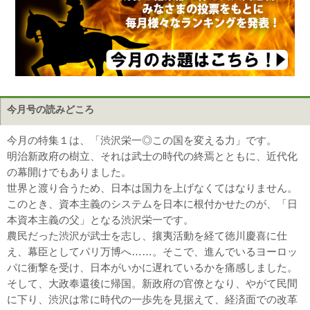
今月号の読みどころ
今月の特集１は、「渋沢栄一◎この国を変える力」です。
明治新政府の樹立、それは武士の時代の終焉とともに、近代化
の幕開けでもありました。
世界と渡り合うため、日本は国力を上げなくてはなりません。
このとき、資本主義のシステムを日本に根付かせたのが、「日
本資本主義の父」となる渋沢栄一です。
農民だった渋沢が武士を志し、攘夷活動を経て徳川慶喜に仕
え、幕臣としてパリ万博へ……。そこで、進んでいるヨーロッ
パに衝撃を受け、日本がいかに遅れているかを痛感しました。
そして、大政奉還後に帰国。新政府の官僚となり、やがて民間
に下り、渋沢は常に時代の一歩先を見据えて、経済面での改革