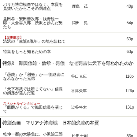
パリ万博◎模倣ではなく、本質を
鹿島 茂
48p
見抜いたからこその到達点
益田孝・安田善次郎・浅野総一
郎・大倉喜八郎…渋沢と歩んだ男
岡田 晃
54p
たち
【歴史散歩】
60p
渋沢の「生誕&晩年」の地を訪ねて
特集をもっと知るための本
63p
特集2 織田信雄・信孝・秀信 なぜ秀吉に天下を奪われたのか
「愚鈍」か「利発」か──後継者に
谷口克広
118p
なれなかった兄弟
「天下布武では断じてない」信長
谷津矢車
126p
の嫡孫が選んだ道
スペシャルインタビュー
『麒麟がくる』で織田信長を演じ
染谷将太
131p
て
特別企画 マリアナ沖海戦 日本的失敗の本質
乾坤一擲の大勝負に、小沢治三郎
松田十刻
86p