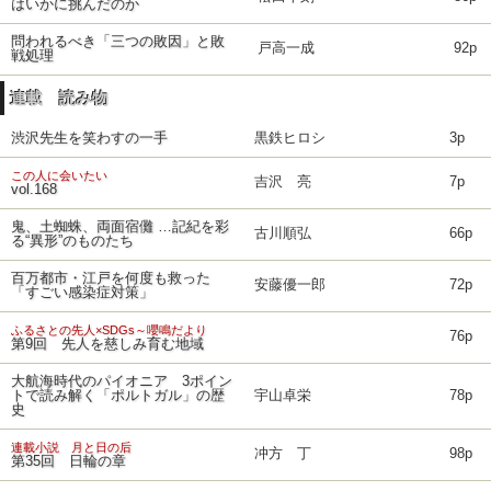
はいかに挑んだのか
問われるべき「三つの敗因」と敗
戸高一成
92p
戦処理
連載 読み物
渋沢先生を笑わすの一手
黒鉄ヒロシ
3p
この人に会いたい
吉沢 亮
7p
vol.168
鬼、土蜘蛛、両面宿儺 …記紀を彩
古川順弘
66p
る“異形”のものたち
百万都市・江戸を何度も救った
安藤優一郎
72p
「すごい感染症対策」
ふるさとの先人×SDGs～嚶鳴だより
76p
第9回 先人を慈しみ育む地域
大航海時代のパイオニア 3ポイン
トで読み解く「ポルトガル」の歴
宇山卓栄
78p
史
連載小説 月と日の后
冲方 丁
98p
第35回 日輪の章