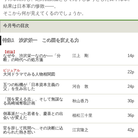
結果は日本軍の惨敗――。
そこから何が見えてくるのでしょうか。
今月号の目次
特集1 渋沢栄一 この国を変える力
【総論】
なぜ今、渋沢栄一なのか──「分
江上 剛
14p
断」の時代への処方箋
ビジュアル
22p
大河ドラマでみる人物相関図
五つの転機が「日本資本主義の
河合 敦
24p
父」を生み出した
「国を変える志」、そして無謀な
秋山香乃
30p
る高崎城奪取計画
倒幕派だった若者を、慶喜との出
植松三十里
36p
会いが変えた
官を辞して民間へ…その決断に込
江宮隆之
42p
められた熱き想い