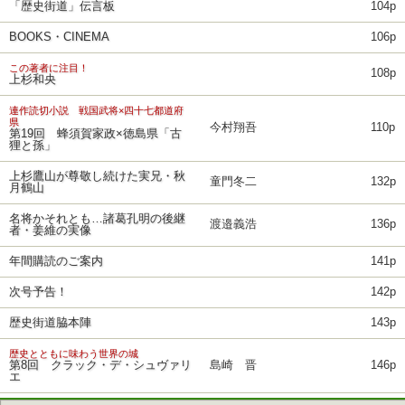
「歴史街道」伝言板
104p
BOOKS・CINEMA
106p
この著者に注目！
108p
上杉和央
連作読切小説 戦国武将×四十七都道府
県
今村翔吾
110p
第19回 蜂須賀家政×徳島県「古
狸と孫」
上杉鷹山が尊敬し続けた実兄・秋
童門冬二
132p
月鶴山
名将かそれとも…諸葛孔明の後継
渡邉義浩
136p
者・姜維の実像
年間購読のご案内
141p
次号予告！
142p
歴史街道脇本陣
143p
歴史とともに味わう世界の城
第8回 クラック・デ・シュヴァリ
島崎 晋
146p
エ