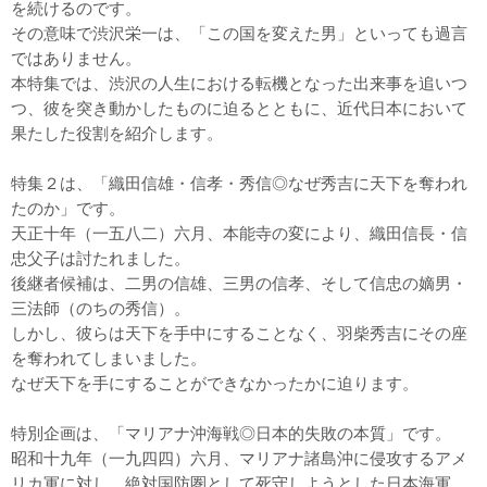
を続けるのです。
その意味で渋沢栄一は、「この国を変えた男」といっても過言
ではありません。
本特集では、渋沢の人生における転機となった出来事を追いつ
つ、彼を突き動かしたものに迫るとともに、近代日本において
果たした役割を紹介します。
特集２は、「織田信雄・信孝・秀信◎なぜ秀吉に天下を奪われ
たのか」です。
天正十年（一五八二）六月、本能寺の変により、織田信長・信
忠父子は討たれました。
後継者候補は、二男の信雄、三男の信孝、そして信忠の嫡男・
三法師（のちの秀信）。
しかし、彼らは天下を手中にすることなく、羽柴秀吉にその座
を奪われてしまいました。
なぜ天下を手にすることができなかったかに迫ります。
特別企画は、「マリアナ沖海戦◎日本的失敗の本質」です。
昭和十九年（一九四四）六月、マリアナ諸島沖に侵攻するアメ
リカ軍に対し、絶対国防圏として死守しようとした日本海軍。