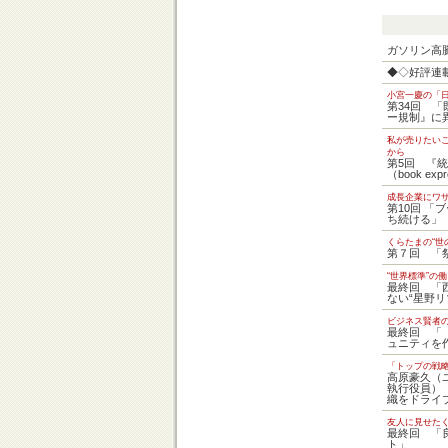
ガソリン高
◆◇好評連
小宮一慶の「
第34回 
ー規制』に
私が売りたい
から
第5回 『
（book exp
成長企業にワ
第10回 「
ち続ける」
くらたまの“世
第７回 「
“世界標準”の
最終回 「
ない“星野リ
ビジネス賢者
最終回 「
ュニティを
「トップの戦
高原豪久（
執行役員）
織をドライ
友人に見せたく
最終回 「
ト」