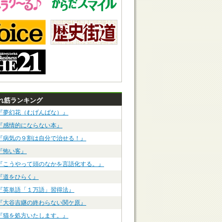
れ筋ランキング
『夢幻花（むげんばな）』
『感情的にならない本』
『病気の９割は自分で治せる！』
『怖い客』
『こうやって頭のなかを言語化する。』
『道をひらく』
『英単語「１万語」習得法』
『大谷吉継の終わらない関ケ原』
『猫を処方いたします。』