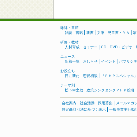
雑誌・書籍
雑誌
書籍
新書
文庫
児童書・ＹＡ
家
研修・教材
人材育成
セミナー
CD
DVD・ビデオ
ニュース
新着一覧
おしらせ
イベント
パブリシ
お役立ち
日に新た
恋愛相談
『ＰＨＰスペシャル
テーマ別
松下幸之助
政策シンクタンクＰＨＰ総研
会社案内
社会活動
採用募集
メールマガ
特定商取引法に基づく表示
一般事業主行動