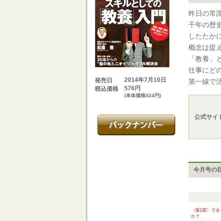
昨日の常
千年の歴
したたか
概念は捉
「教養」
仕事にど
2014年7月10日
発売日
第一線で
576円
税込価格
(本体価格524円)
公式サイ
今月号の
〈第1部〉で
か？