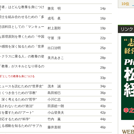
10位
営者」はどんな教養を身につけ
勝見 明
14p
？
同士を組み合わせるための「多
成毛 眞
16p
必須科目としての「マンキュー
村上憲郎
19p
な原理原則を導くための「中国
守屋 淳
22p
や感情を深く知るための「世界
出口治明
25p
トクラスに乗る人」の教養の使
美月あきこ
28p
「教養」がスキルとなり得るの
29p
器”としての教養を身につける
33p
ニュースを読むための“世界史”
茂木 誠
34p
まくつき合うための“宗教”
島田裕巳
36p
、深く考えるための“哲学”
小川仁志
38p
流されないための“政治”
田原総一朗
40p
方を覆すための“アート”
小山登美夫
42p
応するための“科学”
竹内 薫
44p
える感動を知るための“サブカ
藤井直樹
46p