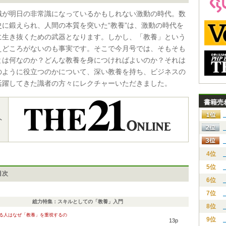
識が明日の非常識になっているかもしれない激動の時代。数
史に鍛えられ、人間の本質を突いた“教養”は、激動の時代を
に生き抜くための武器となります。しかし、「教養」という
えどころがないのも事実です。そこで今月号では、そもそも
とは何なのか？どんな教養を身につければよいのか？それは
のように役立つのかについて、深い教養を持ち、ビジネスの
活躍してきた識者の方々にレクチャーいただきました。
書籍売
ト
4位
5位
目次
6位
7位
総力特集：スキルとしての「教養」入門
8位
きる人はなぜ「教養」を重視するの
9位
13p