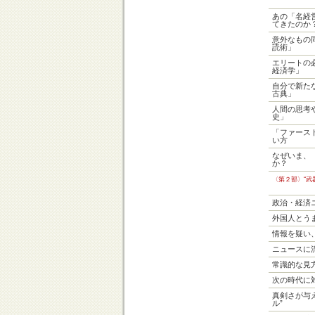
あの「名経
てきたのか
意外なもの
読術」
エリートの
経済学」
自分で新た
古典」
人間の思考
史」
「ファース
い方
なぜいま、
か？
〈第２部〉“武
政治・経済
外国人とう
情報を疑い
ニュースに
常識的な見
次の時代に対
真剣さが与
ル”