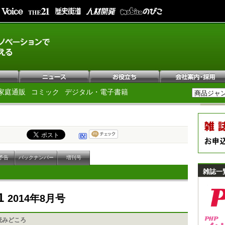
家庭通販
コミック
デジタル・電子書籍
予告
バックナンバー
増刊号
雑誌一
1
2014年8月号
読みどころ