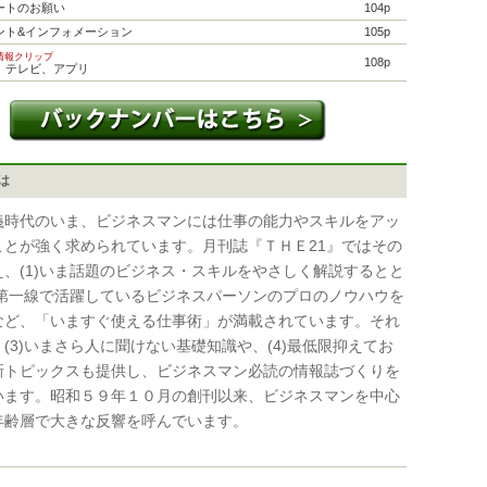
ートのお願い
104p
ント&インフォメーション
105p
的情報クリップ
108p
、テレビ、アプリ
とは
時代のいま、ビジネスマンには仕事の能力やスキルをアッ
ことが強く求められています。月刊誌『ＴＨＥ21』ではその
え、(1)いま話題のビジネス・スキルをやさしく解説するとと
2)第一線で活躍しているビジネスパーソンのプロのノウハウを
など、「いますぐ使える仕事術」が満載されています。それ
(3)いまさら人に聞けない基礎知識や、(4)最低限抑えてお
新トピックスも提供し、ビジネスマン必読の情報誌づくりを
います。昭和５９年１０月の創刊以来、ビジネスマンを中心
年齢層で大きな反響を呼んでいます。