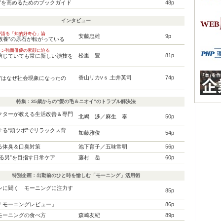
養”を高めるためのブックガイド
48p
インタビュー
が語る「知的好奇心」論
安藤忠雄
9p
“教養”の原石が転がっている
ラン強面俳優の素顔に迫る
松重 豊
81p
演じていても常に新しい演技を
香山リカvｓ.土井英司
74p
潤”はなぜ社会現象になったの
特集：35歳からの“髪の毛＆ニオイ”のトラブル解決法
クターが教える生活改善＆専門
北嶋 渉／麻生 泰
50p
する“頭ツボ”でリラックス育
加藤雅俊
54p
る体臭＆口臭対策
池下育子／五味常明
56p
ある男”を目指す日常ケア
藤村 岳
60p
特別企画：出勤前のひと時を愉しむ「モーニング」活用術
ンに聞く モーニングに注力す
85p
「モーニングレビュー」
86p
モーニングの食べ方
森崎友紀
89p