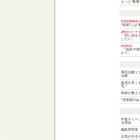
もっと“教
世界的建築家
“現場”には
遅咲きのベテ
「同じ役を
したい」
特別対談
「“池井戸
か？」
薄毛治療ド
治療
血流を良く
毛！
医師が教え
“清潔感の
外食チェー
る理由
編集部実食
元気が出る