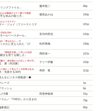
あり
藤井龍二
96p
「リングファイル」
思わせる職場のマナー裏ワザ講座
篠原あかね
100p
上手な休みの取り方」
国人ビジネスマン
101p
マギー・ジェイ（ファーストリテ
ENGLISH!
安河内哲也
102p
スモールベースボール」
香織の「埋もれない」力
松村香織
106p
くの人に支えられた「17
う 『軍師官兵衛』に学ぶ人生訓
岡田准一
107p
跡継ぎを育てる難しさ』
伊藤の「成功者からの正しい学び方」
テリー伊藤
110p
秋元 康（作詞家）
ぷり浸かって見えてくる世界がある」
和田 竜
112p
代・失敗する30代
使えるビジネス情報源◇◆
フレーズ
1p
フラッシュ
6p
んだ5冊
田母神俊雄
31p
ラム／『THE21』から生まれ
79p
編集後記
80p