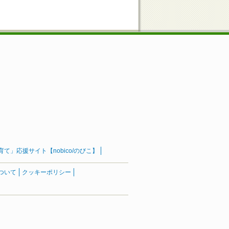
」応援サイト【nobico/のびこ】
ついて
クッキーポリシー