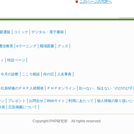
このページのTOPへ
庭通販
コミック
デジタル・電子書籍
通信教育
eラーニング
職域図書
グッズ
ティ
特設ページ
』今月の診断
こころ相談
何の日
人名事典
社員研修のＰＨＰ人材開発
ＰＨＰオンライン
比べない、悩まない「のびのび子育て
ジン
プレゼント
お問合せ
Webサイトご利用にあたって
個人情報の取り扱いに
計画
広告掲載について
Copyright PHP研究所 All rights reserved.