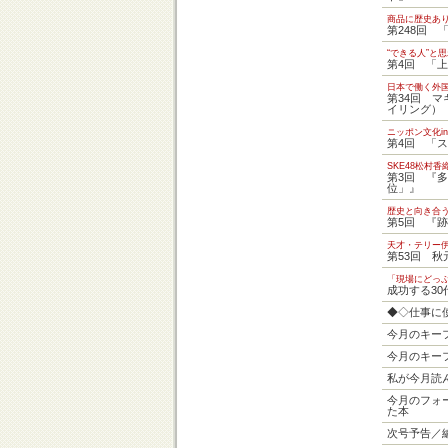
商品に歴史
第248回 
“できる人”と
第4回 「
日本で働く外
第34回 
イリング）
ニッポン文化in 
第4回 「
SKE48松村
第3回 『多
位」』
歴史と向き合
第5回 『
天才・テリー
第53回 
「現場にどっ
成功する30
◆◇仕事に
今月のキー
今月のキー
私が今月読
今月のフォー
た本
次号予告／