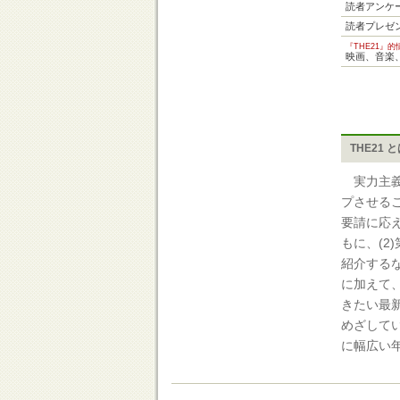
読者アンケ
読者プレゼ
『THE21』
映画、音楽
THE21 
実力主義
プさせる
要請に応
もに、(
紹介する
に加えて、
きたい最
めざして
に幅広い