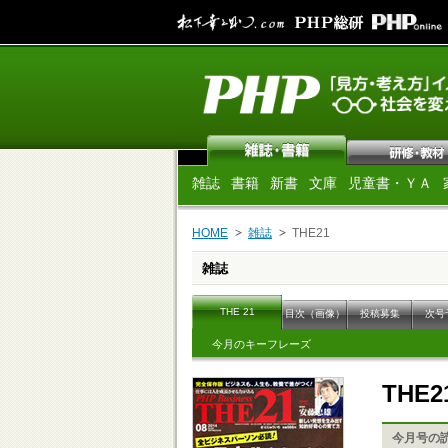
雑誌
書籍
新書
文庫
児童書・ＹＡ
HOME
雑誌
THE21
雑誌
THE 21
目次（画像）
投稿募集
次号
今月のキーフレーズ
THE2
今月号の