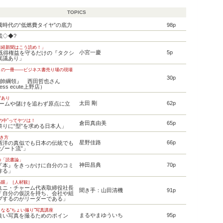
TOPICS
騰時代の“低燃費タイヤ”の底力
98p
載◇◆?
日経新聞はこう読め！」
小宮一慶
5p
「既得権益を守るだけの『タクシ
異議あり」
この一冊――ビジネス書売り場の現場
30p
統帥綱領』 西田哲也さん
ress ecute上野店）
ザあり
太田 剛
62p
ブームや儲けを追わず原点に立
の中”ってヤツは！
倉田真由美
65p
祭りに“型”を求める日本人」
働き方
星野佳路
66p
西洋の真似でも日本の伝統でも
ゾート流”」
の「読書論」
神田昌典
70p
『本』をきっかけに自分のコミ
作る」
略眼」［人材観］
ユニ・チャーム代表取締役社長
聞き手：山田清機
91p
「自分の仮説を持ち、会社や組
ブするのがリーダーである」
なる“ちょい撮り”写真講座
まるやまゆういち
95p
良い写真を撮るためのポイン