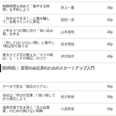
制限時間を決めて「集中する時
井上一鷹
39p
間」を予約しよう
「自分はできる！」と脳を騙し
西田一見
42p
て、合格マインドに変化
１年を３つの期に分け「追い込み
山本憲明
44p
期」を作る
「外してはいけない3割」に集中し
並木秀陸
46p
7割は切り捨てる
東大クイズ王が教える「マクロ暗
伊沢拓司
49p
記」と「ミクロ暗記」のコツ
第2特集： 普通の会社員のためのスタートアップ入門
データで見る「独立のリアル」
56p
会社は「学びの宝庫」! 使い倒して
前川孝雄
58p
から独立しよう
成長市場で生き抜く「凡人起業
小原聖誉
64p
家」のための負けない戦略