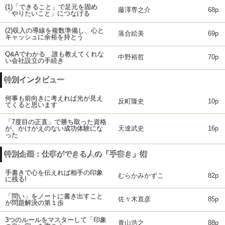
(1)「できること」で足元を固め
藤澤専之介
68p
「やりたいこと」につなげる
(2)収入の導線を複数準備し、心と
落合絵美
69p
キャッシュに余裕を持とう
Q&Aでわかる 誰も教えてくれな
中野裕哲
70p
い会社設立の手続き
特別インタビュー
何事も前向きに考えれば光が見え
反町隆史
10p
てくると思います
「7度目の正直」で勝ち取った資格
が、かけがえのない成功体験にな
天達武史
16p
った
特別企画：仕事ができる人の「手書き」術
手書きで心を伝えれば相手の印象
むらかみかずこ
82p
に残る!
「問い」をノートに書き出すこと
佐々木直彦
85p
が問題解決の第１歩
3つのルールをマスターして「印象
青山浩之
88p