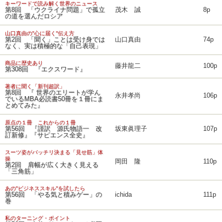
キーワードで読み解く世界のニュース
第8回 「ウクライナ問題」で孤立
茂木 誠
8p
の道を選んだロシア
山口真由の"心に届く"伝え方
第2回 「聞く」ことは受け身では
山口真由
74p
なく、実は積極的な「自己表現」
商品に歴史あり
藤井龍二
100p
第308回 『エクスワード』
著者に聞く「新刊超訳」
第8回 『 世界のエリートが学ん
永井孝尚
106p
でいるMBA必読書50冊を１冊にま
とめてみた』
原点の１冊 これからの１冊
第56回 『謹訳 源氏物語一 改
坂東眞理子
107p
訂新修』『サピエンス全史』
スーツ姿がバッチリ決まる「見せ筋」体
操
岡田 隆
110p
第2回 肩幅が広く大きく見える
「三角筋」
あの"ビジネススキル"を試したら
第56回 「やる気と積みゲー」の
ichida
111p
巻
私のターニング・ポイント