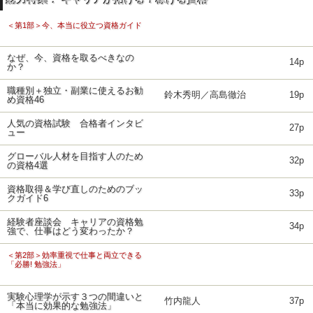
＜第1部＞今、本当に役立つ資格ガイド
なぜ、今、資格を取るべきなの
14p
か？
職種別＋独立・副業に使えるお勧
鈴木秀明／高島徹治
19p
め資格46
人気の資格試験 合格者インタビ
27p
ュー
グローバル人材を目指す人のため
32p
の資格4選
資格取得＆学び直しのためのブッ
33p
クガイド6
経験者座談会 キャリアの資格勉
34p
強で、仕事はどう変わったか？
＜第2部＞効率重視で仕事と両立できる
「必勝! 勉強法」
実験心理学が示す３つの間違いと
竹内龍人
37p
「本当に効果的な勉強法」