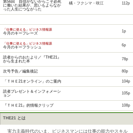
第56回 自信がないからこそ必死
橘・フクシマ・咲江
112p
に働いた結果が、思いもよらなか
った人生につながった
「仕事に使える」ビジネス情報源
1p
今月のキーフレーズ
「仕事に使える」ビジネス情報源
6p
今月のキーフラッシュ
読者からのおたより／『THE21』
78p
から生まれた本
次号予告／編集後記
80p
「ＴＨＥ21オンライン」のご案内
104p
読者プレゼント＆インフォメーシ
105p
ョン
『ＴＨＥ21』的情報クリップ
108p
THE21 とは
実力主義時代のいま、ビジネスマンには仕事の能力やスキル