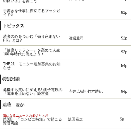
の良い字」を書こう
手書きを仕事に役立てるブックガ
91p
イド6
トピックス
若者の心をつかむ「売り込まない
渡辺雅司
52p
PR」とは?
「健康リテラシー」を高めて人生
92p
100 年時代に備えよう！
THE21 モニター追加募集のお知
54p
らせ
特別対談
危機すら笑いに変える! 銚子電鉄の
寺井広樹× 竹本勝紀
94p
「電車を止めない」経営論
連載 ほか
気になるニュースのポジとネガ
第8回 「コンビニ時短」で起こる
飯田泰之
5p
賛否両論