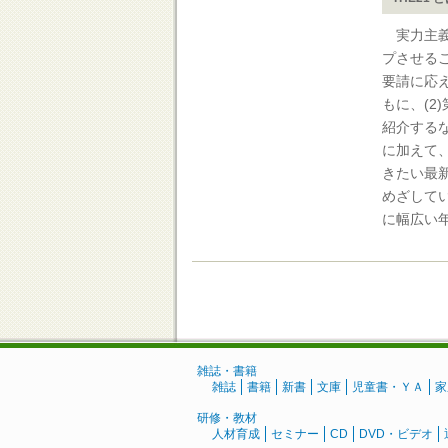
実力主義
プさせる
要請に応
もに、(
紹介する
に加えて、
きたい最
めざして
に幅広い
雑誌・書籍
雑誌
書籍
新書
文庫
児童書・ＹＡ
家
研修・教材
人材育成
セミナー
CD
DVD・ビデオ