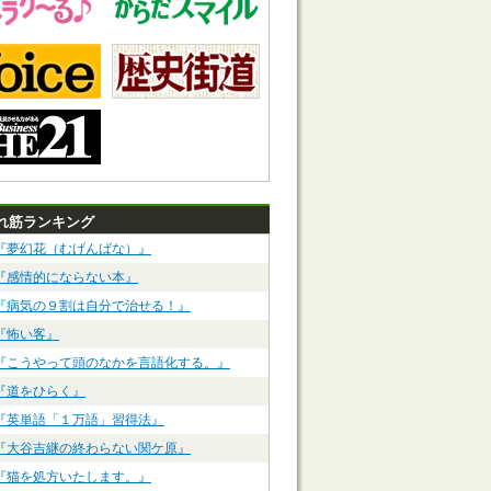
れ筋ランキング
『夢幻花（むげんばな）』
『感情的にならない本』
『病気の９割は自分で治せる！』
『怖い客』
『こうやって頭のなかを言語化する。』
『道をひらく』
『英単語「１万語」習得法』
『大谷吉継の終わらない関ケ原』
『猫を処方いたします。』