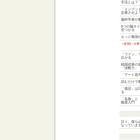
手法とは？
「インプッ
定着させよ
脳科学者が
6つの脳タ
見つかる
もっと勉強
＜第3部＞仕
「ワイン」
広がる
戦国武将の
「決断力」
「アート思
読むだけで
「落語」は
る
「名曲」と
鑑賞入門
日々、落ち
なっていま