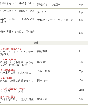
続で困らない！ 手続きの3つ
野谷邦宏／花方亜衣
82p
やっている！？「相続税」節税
角田壮平
85p
ュニケーションで「もめない相
曽根惠子／井上一生／上野 晃
86p
しよう
企業が実践する注目の「健康経
92p
連載
トップに聞く成長のカギ
高村彰典
6p
イバーバズ インフルエンサー
て急成長
済ニュースを見る目
藤巻健史
10p
本経済を「行くも地獄、戻るも
込んだ「社会主義」政策
明るい悩み相談室
カレー沢薫
76p
ワハラ上司に潰されない方法
ン必読の1冊
田中祐一
106p
僕たちは、地味な起業で食って
聞く絶対に必要な人材の条件
110p
イシックス・ラ・大地
沢拓司の東大思考
伊沢拓司
72p
量の情報を収集し、使える知識
法