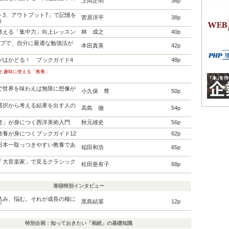
上岡正明
36p
ト3、アウトプット7」で記憶を
菅原洋平
38p
う
教える「集中力」向上レッスン
林 成之
40p
イプで、自分に最適な勉強法が
本田真美
42p
がはかどる！ ブックガイド4
48p
事と趣味に使える「教養」
で世界を味わえば無限に想像が
小久保 尊
50p
選択から考える結果を出す人の
高島 徹
54p
考」が身につく西洋美術入門
秋元雄史
56p
教養が身につくブックガイド12
62p
日本一取っつきやすい教養であ
稲田和浩
65p
「大音楽家」で見るクラシック
松田亜有子
68p
巻頭特別インタビュー
込み、悩む。それが成長の糧に
黒島結菜
12p
す
特別企画：知っておきたい「相続」の基礎知識