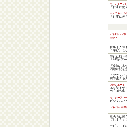
今月のキーフ
「仕事に使
今月のキーポイ
「仕事に使
＜第1部＞変
きか？
仕事も人生
「学び」と
時代に取り
「理論×ア
「怠惰な多
活動時間を
「アウェイ
前で生きる
体験レポート
本を読まず
for Act
モニターアン
ビジネスパ
＜第2部＞科
意志力に頼
てしまう」よ
エピソード