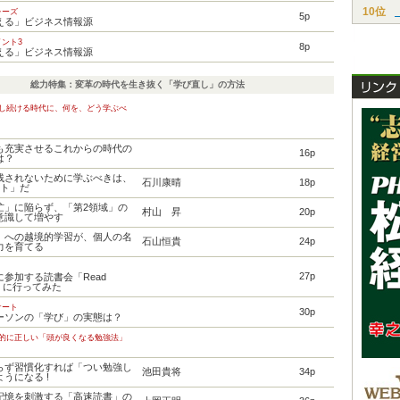
10位
レーズ
5p
える」ビジネス情報源
ント3
8p
える」ビジネス情報源
総力特集：変革の時代を生き抜く「学び直し」の方法
化し続ける時代に、何を、どう学ぶべ
も充実させるこれからの時代の
16p
は？
残されないために学ぶべきは、
石川康晴
18p
ート」だ
忙」に陥らず、「第2領域」の
村山 昇
20p
意識して増やす
」への越境的学習が、個人の名
石山恒貴
24p
力を育てる
27p
に参加する読書会「Read
ion」に行ってみた
ケート
30p
ーソンの「学び」の実態は？
学的に正しい「頭が良くなる勉強法」
らず習慣化すれば「つい勉強し
池田貴将
34p
うになる !
記憶を刺激する「高速読書」の