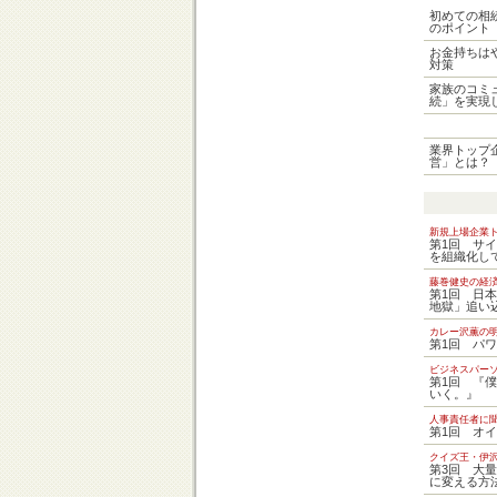
初めての相
のポイント
お金持ちは
対策
家族のコミ
続」を実現
業界トップ
営」とは？
新規上場企業
第1回 サ
を組織化し
藤巻健史の経
第1回 日
地獄」追い
カレー沢薫の
第1回 パ
ビジネスパーソ
第1回 『
いく。』
人事責任者に
第1回 オ
クイズ王・伊
第3回 大
に変える方