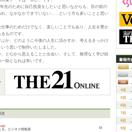
10年先のために自己投資をしたいと思いながらも、目の前の
われ、なかなかできていない……という方も多いことと思い
は仕事のためだけでなく、楽しいことでもあり、人生を豊か
れるものです。
学ぶか、どのように今後の人生に活かすか、考えるきっかけ
という思いで制作いたしました。
い」と心から思えることと出会い、そして、無理なく学び続
書籍売
の一助となれば幸いです。
ト
4位
5位
6位
7位
目次
8位
sage
1p
9位
える」ビジネス情報源