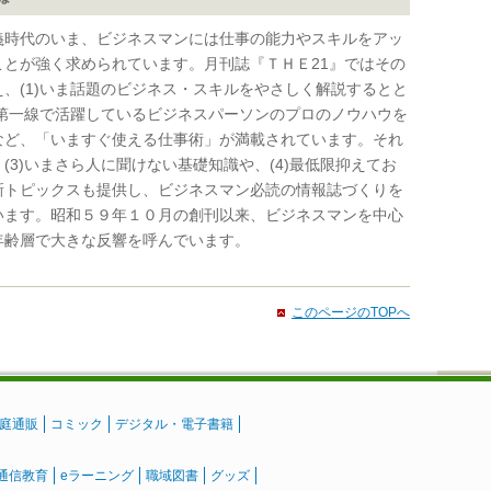
時代のいま、ビジネスマンには仕事の能力やスキルをアッ
ことが強く求められています。月刊誌『ＴＨＥ21』ではその
え、(1)いま話題のビジネス・スキルをやさしく解説するとと
2)第一線で活躍しているビジネスパーソンのプロのノウハウを
など、「いますぐ使える仕事術」が満載されています。それ
(3)いまさら人に聞けない基礎知識や、(4)最低限抑えてお
新トピックスも提供し、ビジネスマン必読の情報誌づくりを
います。昭和５９年１０月の創刊以来、ビジネスマンを中心
年齢層で大きな反響を呼んでいます。
このページのTOPへ
庭通販
コミック
デジタル・電子書籍
通信教育
eラーニング
職域図書
グッズ