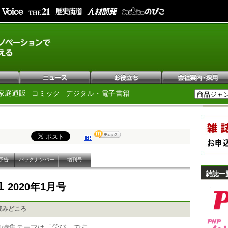
家庭通販
コミック
デジタル・電子書籍
予告
バックナンバー
増刊号
雑誌一
1
2020年1月号
読みどころ
力特集テーマは「学び」です。