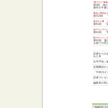
"脱マウス"最
第3回 Al
操作が不要
商品に歴史あ
第313回 
原点の１冊 
第61回 
あの"ビジネス
第61回 
私のターニン
第61回 
を経ての司
読者からのお
れた本
次号予告／
定期購読の
「THE21
読者プレゼ
編集長の気
THE21 