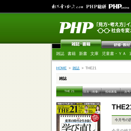
雑誌
書籍
新書
文庫
児童書・ＹＡ
HOME
雑誌
THE21
雑誌
THE 21
目次（画像）
投稿募集
次号
THE2
今月号の
今月の総