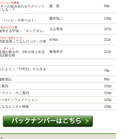
速パソコン仕事術
森 新
89p
tとキーの組み合わせでクリック
になる！？
り
藤井龍二
100p
『「バンビ」の革ベルト』
これからの１冊
入山章栄
107p
『論争する宇宙』『キングダム』
スキル"を試したら
ichida
111p
「問題意識ってなんだっけ」の巻
グ・ポイント
菊地幸夫
112p
落伍感が募る中、5年の浪人生活
法試験合格
たより／『THE21』から生ま
78p
編集後記
80p
ご案内
102p
オンライン」のご案内
104p
ント&インフォメーション
105p
になるエンタメ情報
108p
とは