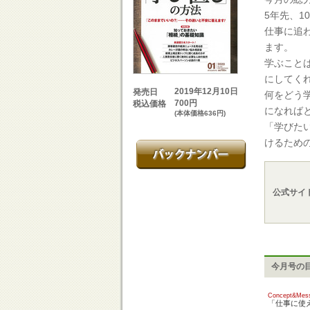
5年先、
仕事に追
ます。
学ぶこと
にしてく
2019年12月10日
発売日
何をどう
700円
税込価格
になれば
(本体価格636円)
「学びた
けるため
公式サイ
今月号の
Concept&Mes
「仕事に使