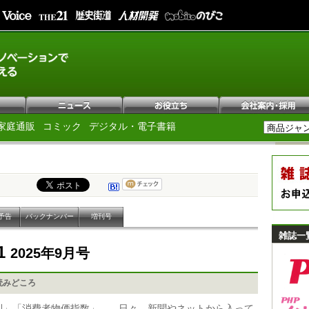
家庭通販
コミック
デジタル・電子書籍
予告
バックナンバー
増刊号
雑誌一
1
2025年9月号
読みどころ
利」「消費者物価指数」……日々、新聞やネットから入って