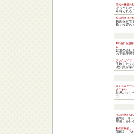
目先の株価の
ほったらか
を得られる
配当利回りが
長期保有で
株」投資の
100億円を運
説！
普通の会社
の不動産投
ブックガイド
失敗したく
礎知識が学
コミュニケー
きスキル
世界のエリ
方
次の時代を切
第9回 オ
農業」を社
私の体験的リ
第9回 で