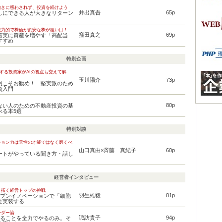
動きに惑わされず、投資を続けよう
井出真吾
65p
しにできる人が大きなリターン
魅力的で株価が割安な株が狙い目！
窪田真之
69p
着実に資産を増やす「高配当
すすめ
特別企画
用する投資家がAIの視点も交えて解
玉川陽介
73p
員こそお勧め！ 堅実派のため
資入門
80p
ない人のための不動産投資の基
べる本5選
特別対談
ション力は天性の才能ではなく磨くべ
山口真由×斉藤 真紀子
60p
ートがやっている聞き方・話し
経営者インタビュー
り拓く経営トップの挑戦
羽生雄毅
81p
ープンイノベーションで「細胞
会実装する
ーダー論
諏訪貴子
94p
きることを全力でやるのみ。そ