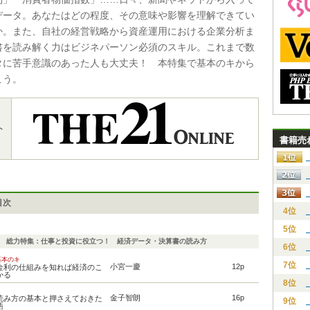
データ。あなたはどの程度、その意味や影響を理解できてい
か。また、自社の経営戦略から資産運用における企業分析ま
書を読み解く力はビジネパーソン必須のスキル。これまで数
タに苦手意識のあった人も大丈夫！ 本特集で基本のキから
こう。
ト
書籍売
目次
4位
5位
総力特集：仕事と投資に役立つ！ 経済データ・決算書の読み方
6位
基本のキ
7位
小宮一慶
12p
金利の仕組みを知れば経済のこ
かる
8位
金子智朗
16p
読み方の基本と押さえておきた
9位
語