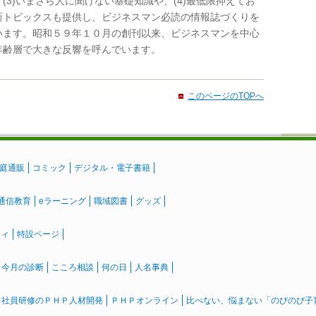
(3)いまさら人に聞けない基礎知識や、(4)最低限抑えてお
新トピックスも提供し、ビジネスマン必読の情報誌づくりを
います。昭和５９年１０月の創刊以来、ビジネスマンを中心
年齢層で大きな反響を呼んでいます。
このページのTOPへ
庭通販
コミック
デジタル・電子書籍
通信教育
eラーニング
職域図書
グッズ
ティ
特設ページ
』今月の診断
こころ相談
何の日
人名事典
社員研修のＰＨＰ人材開発
ＰＨＰオンライン
比べない、悩まない「のびのび子育て