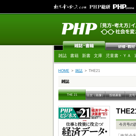
雑誌
書籍
新書
文庫
児童書・ＹＡ
HOME
雑誌
THE21
雑誌
THE 21
目次（画像）
投稿募集
次号
THE2
今月号の
「政策金