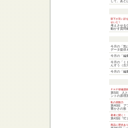
して、あと
部下が言い訳
せいだ！
考えさせる
動かす質問
今月の「気
データ提供
今月の「編
今月の「ミ
んすう（古
今月の「編
ＰＨＰ研修講
第5回 人
ントの原理
私の原動力
第40回 
豊かさの形
著者に聞く！
第43回『忙
商品に歴史あ