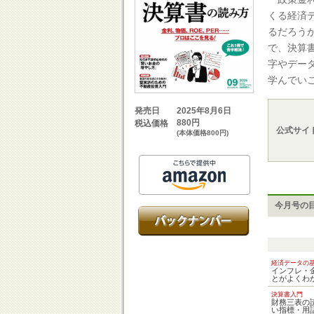
くる経済
るだろう
で、決算
字やデー
学んでい
2025年8月6日
発売日
880円
税込価格
公式サイ
(本体価格800円)
今月号の
経済データの
インフレ・
とがよくわ
決算書入門
財務三表の
い指標・用