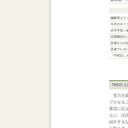
第381回「
編集長より
今月のキー
次号予告／
定期購読の
読者からの
読者プレゼ
『THE21
THE21 
実力主義
プさせる
要請に応
もに、(
紹介する