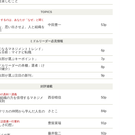
は楽しむこと
TOPICS
をするのは、あなたが「なぜ」と聞く
中田豊一
53p
な、思い出させよ。人と組織を
術
ミドルリーダー必見情報
になるマネジメントトレンド」
6p
＆分析：マイナビ転職
集部が選ぶキーポイント」
7p
ドルリーダーの本棚」選者：け
8p
川健介）
集部が選ぶ注目の新刊」
9p
好評連載
師の真剣！講義
西谷晴信
50p
と組織の力を倍増するマネジメ
原則
さとこ
84p
アフリカの仲間から学んだ人生の
 話題書一行要約
豊留菜瑞
91p
しさ幻想』
り
藤井龍二
92p