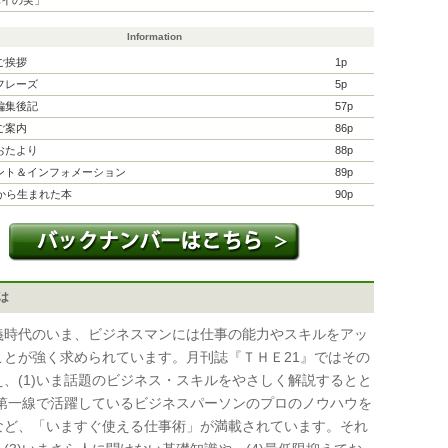
パイの実」
Information
ご挨拶
1p
フレーズ
5p
編集後記
57p
ご案内
86p
おたより
88p
ント＆インフォメーション
89p
』から生まれた本
90p
とは
時代のいま、ビジネスマンには仕事の能力やスキルをアッ
ことが強く求められています。月刊誌『ＴＨＥ21』ではその
え、(1)いま話題のビジネス・スキルをやさしく解説するとと
2)第一線で活躍しているビジネスパーソンのプロのノウハウを
など、「いますぐ使える仕事術」が満載されています。それ