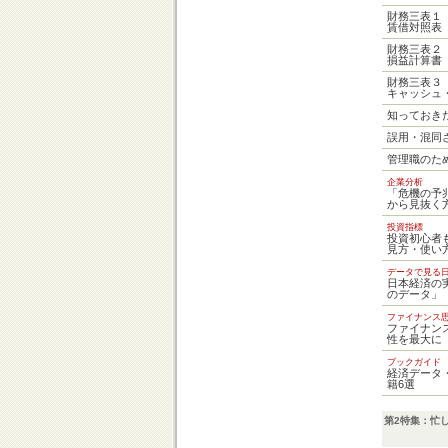
財務三表１
賃借対照表
財務三表２
損益計算書
財務三表３
キャッシュ
知っておき
誤用・混同
管理職のた
企業分析
「危機の予
から見抜く
投資指標
投資初心者
見方・使い
データで見る
日本経済の
のデータ」
ファイナンス
ファイナン
性を最大に
ブックガイド
経済データ
籍6選
第2特集：忙