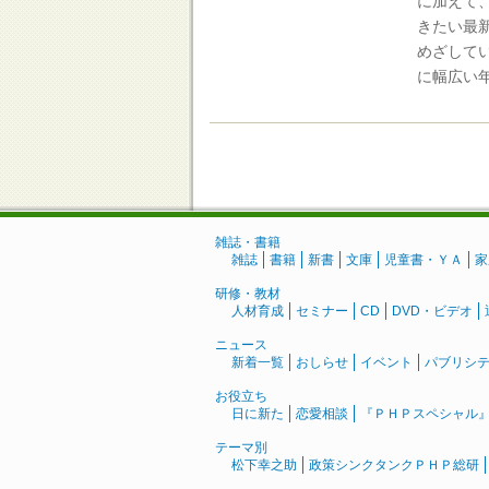
に加えて、
きたい最
めざして
に幅広い
雑誌・書籍
雑誌
書籍
新書
文庫
児童書・ＹＡ
家
研修・教材
人材育成
セミナー
CD
DVD・ビデオ
ニュース
新着一覧
おしらせ
イベント
パブリシ
お役立ち
日に新た
恋愛相談
『ＰＨＰスペシャル
テーマ別
松下幸之助
政策シンクタンクＰＨＰ総研