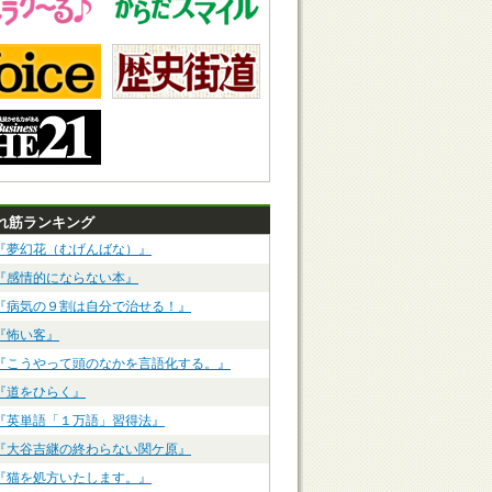
れ筋ランキング
『夢幻花（むげんばな）』
『感情的にならない本』
『病気の９割は自分で治せる！』
『怖い客』
『こうやって頭のなかを言語化する。』
『道をひらく』
『英単語「１万語」習得法』
『大谷吉継の終わらない関ケ原』
『猫を処方いたします。』