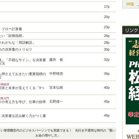
10位
17p
20p
23p
・フロー計算書
たい「財務指標」
26p
されがちな「用語解説」
28p
めの決算書のトリセツ
30p
藤井 俊
32p
兆」「不穏なサイン」を決算書
方法
中野晴啓
36p
も押さえておきたい重要指標の
方
日本経済
宮本弘曉
40p
実状と未来が見えてくる「9つ
思考入門
石野雄一
45p
スの考え方を学び、仕事の効率
49p
・決算書を読み解く力がつく書
しい管理職世代のビジネスパーソンでも実践できる！ 先行き不透明な時代の「賢い
お金の増やし方」