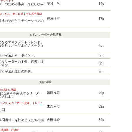
エチケット！
藤村 岳
54p
ダーのための体臭・身だしなみ
=尖った人」創りに奔走する若手育成
樫原洋平
57p
育成のツボとモチベーションの
ミドルリーダー必見情報
になるマネジメントトレンド」
＆分析：パーソルイノベーショ
4p
集部が選ぶキーポイント」
5p
ドルリーダーの本棚」選者：け
6p
川健介）
集部が選ぶ注目の新刊」
7p
好評連載
師の真剣！講義
福田祥司
60p
新的な変革を実現するリーダー
に入れよ！
ソンのための「アート思考」トレーニ
末永幸歩
82p
鮎図』
吉田洋介
84p
人事図書館」を悩める人たちの拠
 話題書一行要約