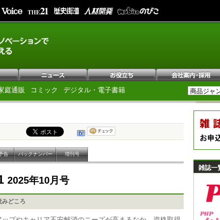
家庭通販
コミック
デジタル・電子書籍
予告
バックナンバー
増刊号
雑誌一
1
2025年10月号
読みどころ
アップやキャリア不安解消のニーズが高まるなか、資格取得