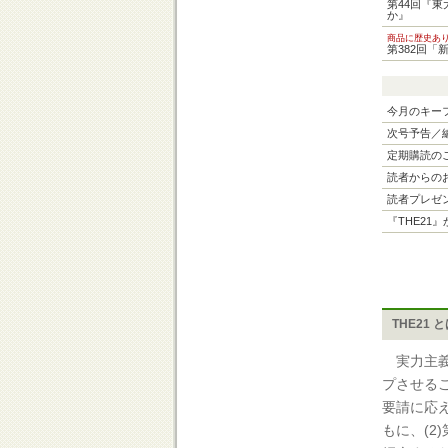
第44回『
か』
商品に歴史あ
第382回「
今月のキー
次号予告／
定期購読の
読者からの
読者プレゼ
『THE21
THE21 
実力主義
プさせる
要請に応
もに、(