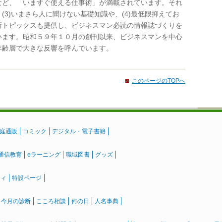
など、「いますぐ使える仕事術」が満載されています。それ
(3)いまさら人に聞けない基礎知識や、(4)最低限抑えてお
新トピックスも提供し、ビジネスマン必読の情報誌づくりを
います。昭和５９年１０月の創刊以来、ビジネスマンを中心
年齢層で大きな反響を呼んでいます。
このページのTOPへ
庭通販
コミック
デジタル・電子書籍
通信教育
eラーニング
職域図書
グッズ
ティ
特設ページ
』今月の診断
こころ相談
何の日
人名事典