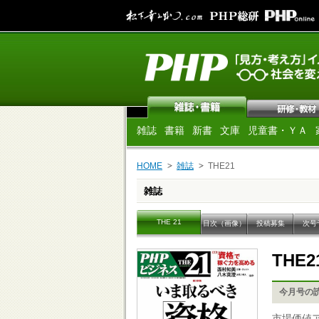
雑誌
書籍
新書
文庫
児童書・ＹＡ
HOME
雑誌
THE21
雑誌
THE 21
目次（画像）
投稿募集
次号
THE2
今月号の
市場価値