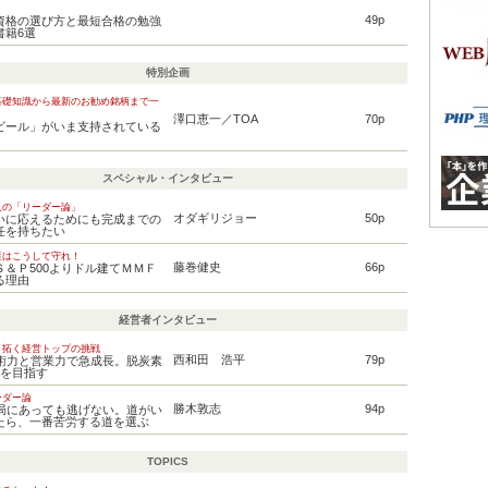
49p
資格の選び方と最短合格の勉強
書籍6選
特別企画
基礎知識から最新のお勧め銘柄まで一
澤口恵一／TOA
70p
ビール」がいま支持されている
スペシャル・インタビュー
人の「リーダー論」
オダギリジョー
50p
いに応えるためにも完成までの
任を持ちたい
産はこうして守れ！
藤巻健史
66p
Ｓ＆Ｐ500よりドル建てＭＭＦ
る理由
経営者インタビュー
り拓く経営トップの挑戦
西和田 浩平
79p
技術力と営業力で急成長。脱炭素
業を目指す
ーダー論
勝木敦志
94p
難局にあっても逃げない。道がい
たら、一番苦労する道を選ぶ
TOPICS