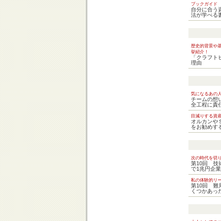
ブックガイド
自分に合う
法が学べる
歴史的背景や
挙紹介！
「クラフト
理由
気になるあの
チームの想
全工程に責
目減りする資
オルカンや
をお勧めす
次の時代を切
第10回 
で1兆円企
私の体験的リ
第10回 
くつかあっ