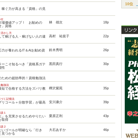
10位
！稼ぐ力が高まる「資格」の見
わせ
林 雄次
18p
市場価値アップ！ お勧めの
せ」資格
・活かし方
高村 祐規子
22p
して稼げる人・稼げない人の違
鈴木秀明
26p
力が養われるIT＆AIお勧め資
黒田真行
30p
ラーこそ知るべき「資格系ガテ
能性
のための超効率的！資格勉強法
る勉強法
樺沢紫苑
35p
最短で合格する方法をズバリ教
基づく記憶法
安川康介
39p
ブリコール＋分散学習」が最高
験談１
栗原正利
43p
生」を充実させるためやりたい
を取得
験談２
大石あすか
46p
たいゴールが明確なら「行き
と見つかる