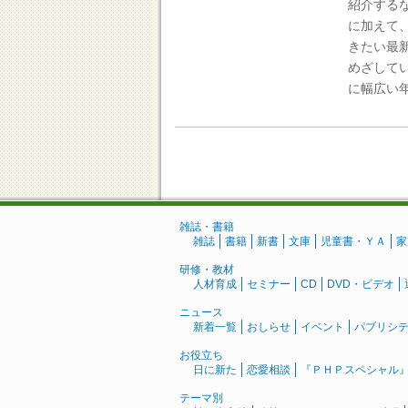
紹介する
に加えて、
きたい最
めざして
に幅広い
雑誌・書籍
雑誌
書籍
新書
文庫
児童書・ＹＡ
家
研修・教材
人材育成
セミナー
CD
DVD・ビデオ
ニュース
新着一覧
おしらせ
イベント
パブリシ
お役立ち
日に新た
恋愛相談
『ＰＨＰスペシャル
テーマ別