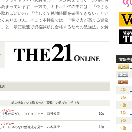
も高まっています。一方で、ミドル世代の中には、「今さら
を取ればいいの」「忙しくて勉強時間を確保できない」とい
なくありません。そこで本特集では、「稼ぐ力が高まる資格
方」と「最短最速で資格試験に合格するための勉強法」を解
。
ト
書籍売
目次
4位
5位
総力特集：いま取るべき「資格」の選び方・学び方
6位
インタビュー
7位
西村知美
10p
て世界が広がり、コミュニケー
かに
8位
インタビュー
八木真澄
14p
たストレスのない勉強法を見つ
9位