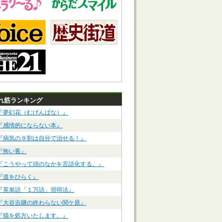
れ筋ランキング
『夢幻花（むげんばな）』
『感情的にならない本』
『病気の９割は自分で治せる！』
『怖い客』
『こうやって頭のなかを言語化する。』
『道をひらく』
『英単語「１万語」習得法』
『大谷吉継の終わらない関ケ原』
『猫を処方いたします。』