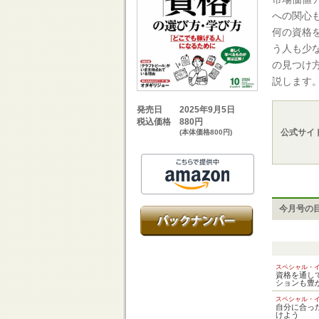
への関心
何の資格
う人も少
の見つけ
説します
2025年9月5日
発売日
880円
税込価格
公式サイ
(本体価格800円)
今月号の
スペシャル・
資格を通し
ションも豊
スペシャル・
自分に合っ
けよう