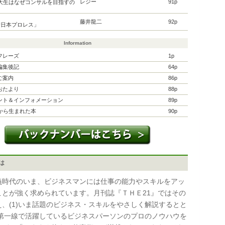
レジー
91p
東大生はなぜコンサルを目指すの
り
藤井龍二
92p
新日本プロレス」
Information
フレーズ
1p
編集後記
64p
ご案内
86p
おたより
88p
ント＆インフォメーション
89p
』から生まれた本
90p
とは
時代のいま、ビジネスマンには仕事の能力やスキルをアッ
ことが強く求められています。月刊誌『ＴＨＥ21』ではその
え、(1)いま話題のビジネス・スキルをやさしく解説するとと
2)第一線で活躍しているビジネスパーソンのプロのノウハウを