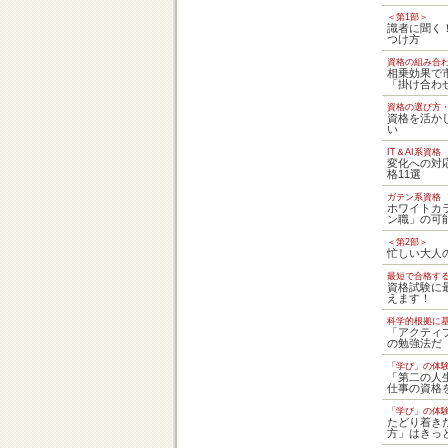
＜第1部＞
識者に聞く
つけ方
資格の組み合
相乗効果で
「掛け合わ
資格の選び方
資格を活か
い
IT＆AI系資格
変化への対応
格11選
ガテン系資格
ホワイトカ
ン職」の可
＜第2部＞
忙しい大人
最短で合格す
資格試験に
えます！
科学的根拠に
「アクティ
の勉強法だ
「学び」の体
「第二の人
仕事の資格
「学び」の体
たどり着き
方」はきっ