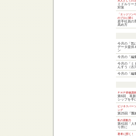
大人としての
ミドルリー
対策
「エッジソン
のプロに聞く
若手社員の
高め方
今月の「気
データ提供
ン
今月の「編
今月の「ミ
んすう（古
今月の「編
ＰＨＰ研修講
第6回 革
シップを手
ビジネスパー
ング
第25回『瓢
私の原動力
第41回「
り所に
著者に聞く！