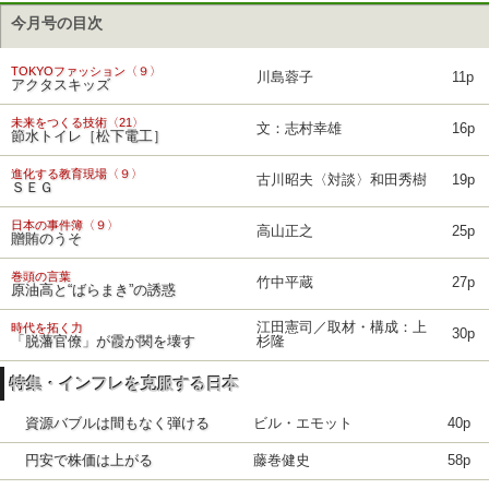
今月号の目次
TOKYOファッション〈９〉
川島蓉子
11p
アクタスキッズ
未来をつくる技術〈21〉
文：志村幸雄
16p
節水トイレ［松下電工］
進化する教育現場〈９〉
古川昭夫〈対談〉和田秀樹
19p
ＳＥＧ
日本の事件簿〈９〉
高山正之
25p
贈賄のうそ
巻頭の言葉
竹中平蔵
27p
原油高と“ばらまき”の誘惑
江田憲司／取材・構成：上
時代を拓く力
30p
「脱藩官僚」が霞が関を壊す
杉隆
特集・インフレを克服する日本
資源バブルは間もなく弾ける
ビル・エモット
40p
円安で株価は上がる
藤巻健史
58p