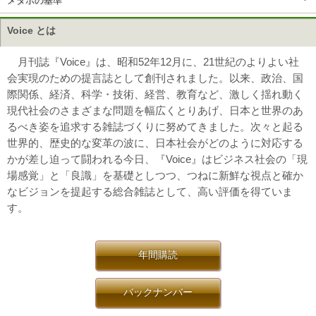
メタボの基準
Voice とは
月刊誌『Voice』は、昭和52年12月に、21世紀のよりよい社
会実現のための提言誌として創刊されました。以来、政治、国
際関係、経済、科学・技術、経営、教育など、激しく揺れ動く
現代社会のさまざまな問題を幅広くとりあげ、日本と世界のあ
るべき姿を追求する雑誌づくりに努めてきました。次々と起る
世界的、歴史的な変革の波に、日本社会がどのように対応する
かが差し迫って闘われる今日、『Voice』はビジネス社会の「現
場感覚」と「良識」を基礎としつつ、つねに新鮮な視点と確か
なビジョンを提起する総合雑誌として、高い評価を得ていま
す。
年間購読
バックナンバー