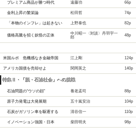
プレミアム商品が勝つ時代
遠藤功
66p
金利上昇の繁栄論
松田哲
74p
「本物のインフレ」は起きない
上野泰也
82p
中川昭一〈対談〉丹羽宇一
価格高騰を招く妖怪の正体
48p
郎
米国ルポ 危機感なき金融帝国
江上剛
124p
アメリカ国債を売却せよ
関岡英之
140p
特集Ⅱ・「脱・石油社会」への挑戦
石油問題の“ウソの顔”
養老孟司
88p
原子力発電は大発展期
五十嵐安治
104p
石炭がガソリン車を駆逐する
清谷信一
110p
イノベーション強国・日本
柴田明夫
98p