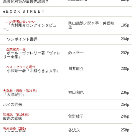
温暖化対策が最優先課題？
●ＢＯＯＫ ＳＴＲＥＥＴ
この著者に会いたい
陶山幾朗／聞き手：仲俣暁
『内村剛介ロングインタビュ
195p
生
ー』
ワンポイント書評
204p
企業家の一冊
ポール・ヴァレリー著『ヴァレ
鈴木幸一
202p
リー全集』
ベストセラーと現代
川井龍介
200p
小沢昭一著『川柳うきよ大学』
大宰相・原敬〈第21回〉
福田和也
236p
「天津紀行」
ボイス往来
254p
私日記〈第105回〉
曽野綾子
246p
縦糸の意味
巻末御免（285）
谷沢永一
258p