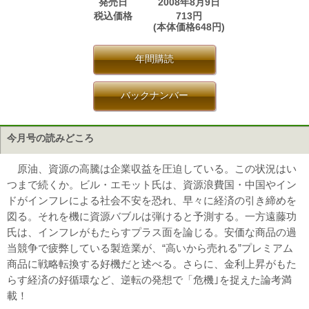
発売日
2008年8月9日
税込価格
713円
(本体価格648円)
年間購読
バックナンバー
今月号の読みどころ
原油、資源の高騰は企業収益を圧迫している。この状況はい
つまで続くか。ビル・エモット氏は、資源浪費国・中国やイン
ドがインフレによる社会不安を恐れ、早々に経済の引き締めを
図る。それを機に資源バブルは弾けると予測する。一方遠藤功
氏は、インフレがもたらすプラス面を論じる。安価な商品の過
当競争で疲弊している製造業が、“高いから売れる”プレミアム
商品に戦略転換する好機だと述べる。さらに、金利上昇がもた
らす経済の好循環など、逆転の発想で「危機｣を捉えた論考満
載！