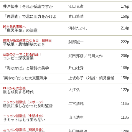
井戸知事！それが反論ですか
江口克彦
176p
「再調査」で北に圧力をかけよ
青山繁晴
150p
民主党代表戦へ
河村たかし
214p
「庶民革命」の決意
農業が輸出産業になる日 最終回
財部誠一
222p
平成版・農地解放のとき
話題のテーマに賛否両論！
武田邦彦／門川大作
206p
コンビニ深夜営業
『海ゆかば』と清貧の美学
片山杜秀
168p
“爽やか”だった大東亜戦争
上坂冬子〈対談〉鶴見俊輔
158p
PHPからの主張
大江弘
122p
親も成長する時代
ニッポン新潮流〈スポーツ〉
二宮清純
116p
勝負に撤しなかった反町監督
ニッポン新潮流〈生活社会〉
山形浩生
118p
サミットはもう要らない
ニッポン新潮流〈経済産業〉
若田部昌澄
120p