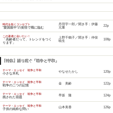
丹羽宇一郎／聞き手：伊藤
時代を拓くコンセプト
22p
“愛国親中”の覚悟で職に臨む
元重
この著者に会いたい！
上野千鶴子／聞き手：仲俣
「高齢者だって、トレンドをつく
108p
暁生
ります」
【特集】語り継ぐ「戦争と平和」
テーマ・エッセイ 戦争と平和
やなせたかし
120p
小さな木札
テーマ・エッセイ 戦争と平和
金 美齢
122p
戦争の二つの記憶
テーマ・エッセイ 戦争と平和
早坂 隆
124p
残された宿題
テーマ・エッセイ 戦争と平和
山本美香
126p
子供の純粋な問い