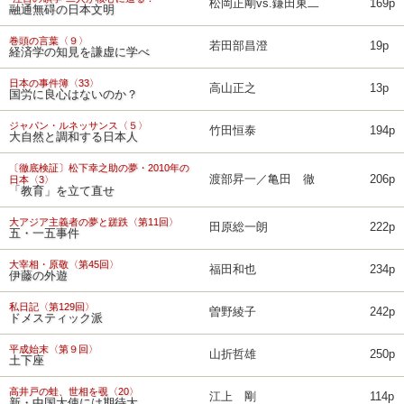
松岡正剛vs.鎌田東二
169p
融通無碍の日本文明
巻頭の言葉〈９〉
若田部昌澄
19p
経済学の知見を謙虚に学べ
日本の事件簿〈33〉
高山正之
13p
国労に良心はないのか？
ジャパン・ルネッサンス〈５〉
竹田恒泰
194p
大自然と調和する日本人
〔徹底検証〕松下幸之助の夢・2010年の
渡部昇一／亀田 徹
206p
日本〈3〉
「教育」を立て直せ
大アジア主義者の夢と蹉跌〈第11回〉
田原総一朗
222p
五・一五事件
大宰相・原敬〈第45回〉
福田和也
234p
伊藤の外遊
私日記〈第129回〉
曽野綾子
242p
ドメスティック派
平成始末〈第９回〉
山折哲雄
250p
土下座
高井戸の蛙、世相を覗〈20〉
江上 剛
114p
新・中国大使には期待大