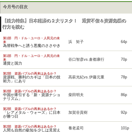
今月号の目次
【総力特集】日本経済の２大リスク！ 通貨不信＆資源危機の
行方を読む
第1部 円・ドル・ユーロ・人民元の未
浜 矩子
64p
来
為替戦争へと誘う悪魔のささやき
第1部 円・ドル・ユーロ・人民元の未
谷口智彦vs.倉都康行
70p
来
通貨と国力
第2部 資源バブルの再来はあるか？
資源戦、勝利のカギは「日本の技
高萩光紀vs.伊藤元重
78p
術力」にあり
第2部 資源バブルの再来はあるか？
中国が牽引する「新・資源ナショ
柴田明夫
86p
ナリズム」
第2部 資源バブルの再来はあるか？
「レアメタル・ウォーズ」に日本
加賀谷貢樹
92p
が勝つ日
第2部 資源バブルの再来はあるか？
養老孟司
101p
人間も自然の叡知を少しは見習え