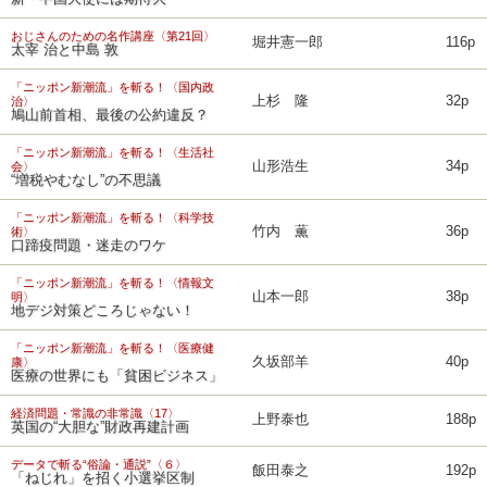
おじさんのための名作講座〈第21回〉
堀井憲一郎
116p
太宰 治と中島 敦
「ニッポン新潮流」を斬る！〈国内政
上杉 隆
32p
治〉
鳩山前首相、最後の公約違反？
「ニッポン新潮流」を斬る！〈生活社
山形浩生
34p
会〉
“増税やむなし”の不思議
「ニッポン新潮流」を斬る！〈科学技
竹内 薫
36p
術〉
口蹄疫問題・迷走のワケ
「ニッポン新潮流」を斬る！〈情報文
山本一郎
38p
明〉
地デジ対策どころじゃない！
「ニッポン新潮流」を斬る！〈医療健
久坂部羊
40p
康〉
医療の世界にも「貧困ビジネス」
経済問題・常識の非常識〈17〉
上野泰也
188p
英国の“大胆な”財政再建計画
データで斬る“俗論・通説”〈６〉
飯田泰之
192p
「ねじれ」を招く小選挙区制