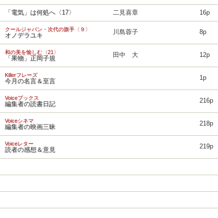
「電気」は何処へ〈17〉
二見喜章
16p
クールジャパン・次代の旗手〈９〉
川島蓉子
8p
オノデラユキ
和の美を愉しむ〈21〉
田中 大
12p
「果物」正岡子規
Killerフレーズ
1p
今月の名言＆至言
Voiceブックス
216p
編集者の読書日記
Voiceシネマ
218p
編集者の映画三昧
Voiceレター
219p
読者の感想＆意見