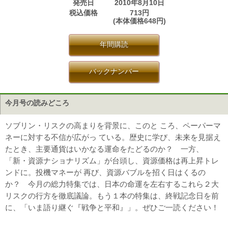
発売日
2010年8月10日
税込価格
713円
(本体価格648円)
年間購読
バックナンバー
今月号の読みどころ
ソブリン・リスクの高まりを背景に、このと ころ、ペーパーマ
ネーに対する不信が広がっ ている。歴史に学び、未来を見据え
たとき、主要通貨はいかなる運命をたどるのか？ 一方、
「新・資源ナショナリズム」が台頭し、資源価格は再上昇トレ
ンドに。投機マネーが 再び、資源バブルを招く日はくるの
か？ 今月の総力特集では、日本の命運を左右するこれら２大
リスクの行方を徹底議論。もう１本の特集は、終戦記念日を前
に、「いま語り継ぐ『戦争と平和』」。ぜひご一読ください！