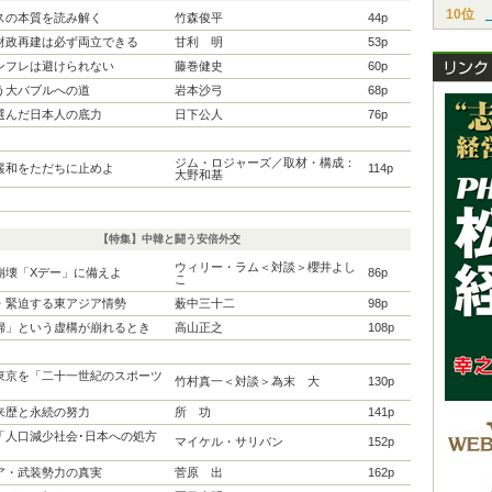
10位
スの本質を読み解く
竹森俊平
44p
財政再建は必ず両立できる
甘利 明
53p
ンフレは避けられない
藤巻健史
60p
う大バブルへの道
岩本沙弓
68p
選んだ日本人の底力
日下公人
76p
ジム・ロジャーズ／取材・構成：
緩和をただちに止めよ
114p
大野和基
【特集】中韓と闘う安倍外交
ウィリー・ラム＜対談＞櫻井よし
崩壊「Xデー」に備えよ
86p
こ
・緊迫する東アジア情勢
薮中三十二
98p
婦」という虚構が崩れるとき
高山正之
108p
東京を「二十一世紀のスポーツ
竹村真一＜対談＞為末 大
130p
来歴と永続の努力
所 功
141p
「人口減少社会･日本への処方
マイケル・サリバン
152p
ア・武装勢力の真実
菅原 出
162p