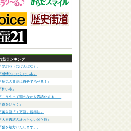
れ筋ランキング
『夢幻花（むげんばな）』
『感情的にならない本』
『病気の９割は自分で治せる！』
『怖い客』
『こうやって頭のなかを言語化する。』
『道をひらく』
『英単語「１万語」習得法』
『大谷吉継の終わらない関ケ原』
『猫を処方いたします。』