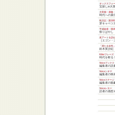
オックスフォー
宝探しin大
大宰相・原敬
時代への責
私日記〈第16
芽キャベツ
平成始末〈第4
祭りばやし
友アートを訪
［エゴン・
「凛たる女性」
鈴木実沙紀
Killerフレーズ
時代を斬る
Voiceブックス
編集者の読
Voiceシネマ
編集者の映
Voiceステージ
編集者の観
Voiceレター
読者の感想