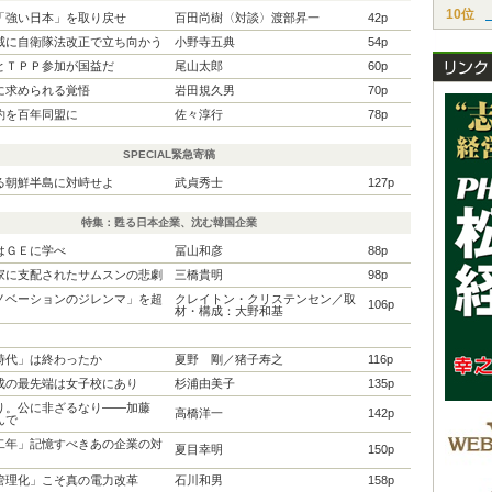
10位
「強い日本」を取り戻せ
百田尚樹〈対談〉渡部昇一
42p
威に自衛隊法改正で立ち向かう
小野寺五典
54p
とＴＰＰ参加が国益だ
尾山太郎
60p
に求められる覚悟
岩田規久男
70p
約を百年同盟に
佐々淳行
78p
SPECIAL緊急寄稿
る朝鮮半島に対峙せよ
武貞秀士
127p
特集：甦る日本企業、沈む韓国企業
はＧＥに学べ
冨山和彦
88p
家に支配されたサムスンの悲劇
三橋貴明
98p
ノベーションのジレンマ」を超
クレイトン・クリステンセン／取
106p
材・構成：大野和基
時代」は終わったか
夏野 剛／猪子寿之
116p
成の最先端は女子校にあり
杉浦由美子
135p
り。公に非ざるなり――加藤
高橋洋一
142p
んで
二年」記憶すべきあの企業の対
夏目幸明
150p
管理化」こそ真の電力改革
石川和男
158p