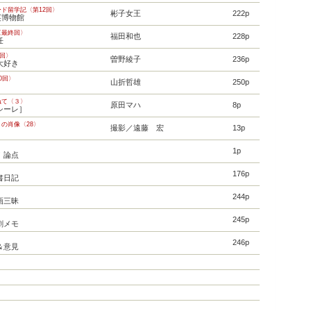
ド留学記〈第12回〉
彬子女王
222p
英博物館
〈最終回〉
福田和也
228p
任
0回〉
曽野綾子
236p
大好き
0回〉
山折哲雄
250p
ねて〈３〉
原田マハ
8p
シーレ］
の肖像〈28〉
撮影／遠藤 宏
13p
1p
！論点
176p
書日記
244p
画三昧
245p
劇メモ
246p
＆意見