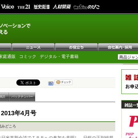
家庭通販
コミック
デジタル・電子書籍
購読
バックナンバー
雑誌一
e
2013年4月号
読みどころ
は日米首脳会談でＴＰＰへの参加を表明し、日銀の正副総裁