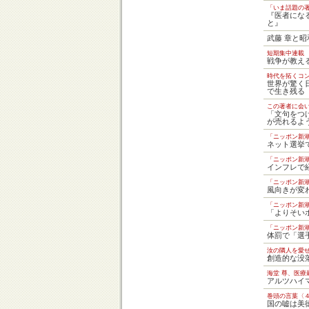
「いま話題の著
『医者にな
と』
武藤 章と昭
短期集中連載
戦争が教え
時代を拓くコ
世界が驚く
で生き残る
この著者に会
「文句をつ
が売れるよ
「ニッポン新
ネット選挙
「ニッポン新
インフレで
「ニッポン新
風向きが変
「ニッポン新
「よりそい
「ニッポン新
体罰で「選
汝の隣人を愛
創造的な没
海堂 尊、医療
アルツハイ
巻頭の言葉〈
国の嘘は美