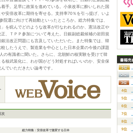
も着手。足早に政策を進めている。小泉改革に酔いしれた国
まや安倍改革に期待を寄せる。支持率70％を引っ提げ、いよ
の参院選に向けて再始動といったところか。総力特集では、
後」を睨んでどのような改革が行なわれるのか、憲法改正や
改正、ＴＰＰ参加について考えた。日銀副総裁候補の岩田規
日銀法改正問題にも言及していただいた。また特集では、韓
比較したうえで、製造業を中心とした日本企業の今後の課題
3人の有識者に聞いた。さらに、北朝鮮の核実験を受けて韓
書籍売
まる核武装化に、わが国がどう対処すればいいのか、安全保
読んでいただきたい論考です。
ト
4位
5位
6位
目次
7位
8位
9位
総力特集：安倍改革で激変する日本