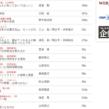
者」との60分
る人に知っておいてほしいこ
渡邊 剛
166p
和史
川田 稔
187p
 国家の戦略
野中郁次郎
196p
る平和の本質
ンセプト
日本の古書文化は、ネットの力
三上 延／聞き手：木村俊介
22p
いたい
けるより、褒めてくれる人の物
成毛 眞／聞き手：仲俣暁生
170p
うな時代に変わったんです」
潮流」〈国内政治〉
菅原 琢
32p
で日本政治は変わるか
潮流」〈経済政策〉
飯田泰之
34p
経済が活性化する理由
潮流」〈生活社会〉
山形浩生
36p
わった地球温暖化論
潮流」〈科学医療〉
最相葉月
38p
ホットライン」の成果と課題
潮流」〈スポーツ〉
杉山茂樹
40p
手の尊敬」は得られない
せ〈第４回〉
島田雅彦
210p
落
最前線をゆく〈24〉
海堂 尊
216p
マー病
４〉
山内昌之
19p
徳になるのか