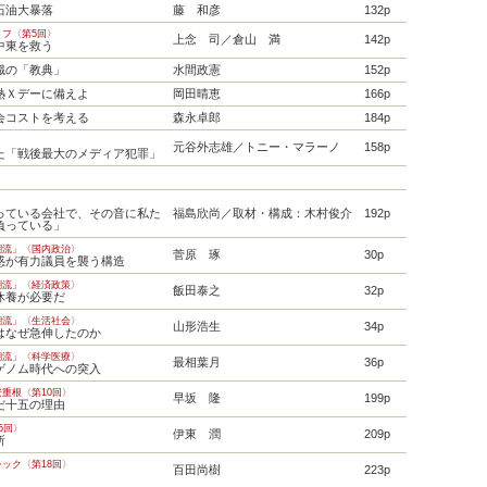
石油大暴落
藤 和彦
132p
フ〈第5回〉
上念 司／倉山 満
142p
中東を救う
識の「教典」
水間政憲
152p
熱Ｘデーに備えよ
岡田晴恵
166p
会コストを考える
森永卓郎
184p
元谷外志雄／トニー・マラーノ
158p
た「戦後最大のメディア犯罪」
っている会社で、その音に私た
福島欣尚／取材・構成：木村俊介
192p
負っている」
潮流」〈国内政治〉
菅原 琢
30p
惑が有力議員を襲う構造
潮流」〈経済政策〉
飯田泰之
32p
休養が必要だ
潮流」〈生活社会〉
山形浩生
34p
はなぜ急伸したのか
潮流」〈科学医療〉
最相葉月
36p
ゲノム時代への突入
重根〈第10回〉
早坂 隆
199p
だ十五の理由
5回〉
伊東 潤
209p
所
ック〈第18回〉
百田尚樹
223p