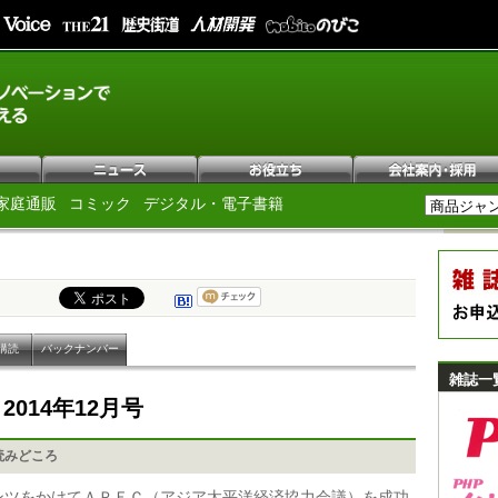
家庭通販
コミック
デジタル・電子書籍
購読
バックナンバー
雑誌一
e
2014年12月号
読みどころ
ンツをかけてＡＰＥＣ（アジア太平洋経済協力会議）を成功