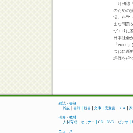
月刊誌『V
のための
済、科学
まな問題
づくりに
日本社会
『Voic
つねに新
評価を得
雑誌・書籍
雑誌
書籍
新書
文庫
児童書・ＹＡ
家
研修・教材
人材育成
セミナー
CD
DVD・ビデオ
ニュース