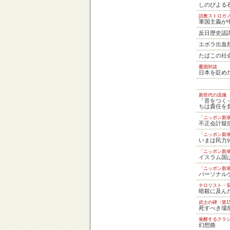
しのびよる
説教ストロガノ
軍国主義が
反日歴史認
エボラ出血
たばこの社
憂国対談
日本を貶め
新世代の流儀
「音をつく
ちは責任を
「ニッポン新
不正会計疑
「ニッポン新
いまは民力
「ニッポン新
イスラム国
「ニッポン新
パーソナル
テロリスト・安
暗殺に及ん
武士の碑〈第1
死すべき場
覚醒するクラシ
幻想曲