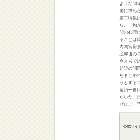
ような間
国に求め
第二特集
ら、「物
間の心理
ることは
内閣官房
脱却後の
今月号で
起訴の問
をまとめ
うとする
垣禎一自
だいた。
ぜひご一
公式サイ