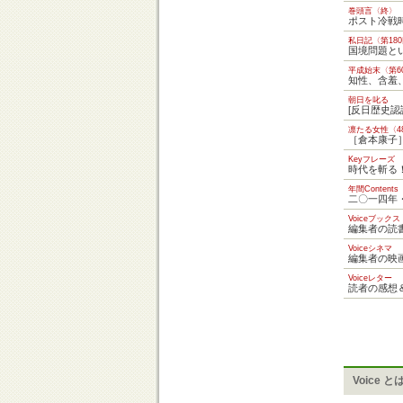
巻頭言〈終〉
ポスト冷戦
私日記〈第18
国境問題と
平成始末〈第6
知性、含羞
朝日を叱る
[反日歴史
凛たる女性〈4
［倉本康子
Keyフレーズ
時代を斬る
年間Contents
二〇一四年
Voiceブックス
編集者の読
Voiceシネマ
編集者の映
Voiceレター
読者の感想
Voice と