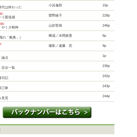
小浜逸郎
15p
時代は終わった
0回〉
曽野綾子
228p
いう緊張感
0回〉
山折哲雄
246p
、やくざ精神
構成／水間政憲
6p
認識の「教典」］
8〉
撮影／遠藤 宏
9p
］
1p
！論点
236p
・目次一覧
242p
書日記
243p
画三昧
244p
＆意見
は