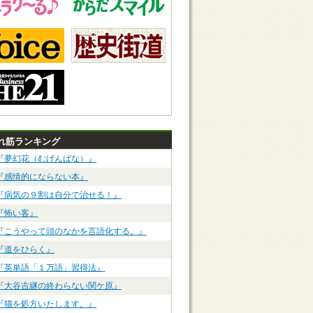
れ筋ランキング
『夢幻花（むげんばな）』
『感情的にならない本』
『病気の９割は自分で治せる！』
『怖い客』
『こうやって頭のなかを言語化する。』
『道をひらく』
『英単語「１万語」習得法』
『大谷吉継の終わらない関ケ原』
『猫を処方いたします。』