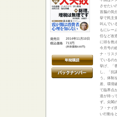
させたい
首脳の気
挙で民主
叫んでい
もにレー
任など改
2014年11月10日
発売日
に頭を抱
713円
税込価格
(本体価格648円)
今月号の
ナ・リス
ているの
挙げ、「
し、「抗
う。体制
差、環境
て臨界点
道が待っ
ず。尖閣
フ・ナイ
い行動を