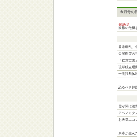
今月号の
巻頭対談
政権の危機
香港動乱、
尖閣衝突の
「亡党亡国
琉球独立運
一党独裁体
恐るべき韓
霞が関は消
アベノミク
お天気エコ
余市が生ん