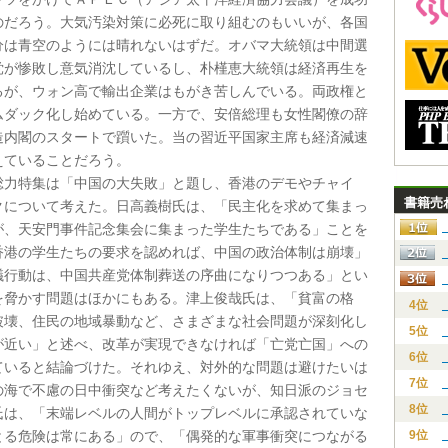
のだろう。大気汚染対策に必死に取り組むのもいいが、各国
分は青空のようには晴れないはずだ。オバマ大統領は中間選
党が惨敗し意気消沈しているし、朴槿恵大統領は経済再生を
るが、ウォン高で輸出企業はもがき苦しんでいる。両政権と
ムダック化し始めている。一方で、安倍総理も女性閣僚の辞
造内閣のスタートで躓いた。当の習近平国家主席も経済減速
えていることだろう。
総力特集は「中国の大失敗」と題し、香港のデモやチャイ
書籍売
クについて考えた。日高義樹氏は、「民主化を求めて集まっ
が、天安門事件記念集会に集まった学生たちである」ことを
香港の学生たちの要求を認めれば、中国の政治体制は崩壊」
議行動は、中国共産党体制葬送の序曲になりつつある」とい
を脅かす問題はほかにもある。津上俊哉氏は、「貧富の格
4位
破壊、住民の地域暴動など、さまざまな社会問題が深刻化し
5位
が近い」と述べ、改革が実現できなければ「亡党亡国」への
6位
ていると結論づけた。それゆえ、対外的な問題は避けたいは
7位
の海で不慮の日中衝突など考えたくないが、知日派のジョセ
8位
氏は、「末端レベルの人間がトップレベルに承認されていな
とる危険は常にある」ので、「偶発的な軍事衝突につながる
9位