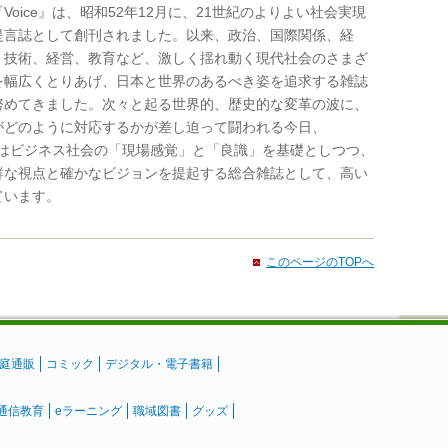
oice』は、昭和52年12月に、21世紀のよりよい社会実現
提言誌として創刊されました。以来、政治、国際関係、経
・技術、経営、教育など、激しく揺れ動く現代社会のさまざ
を幅広くとりあげ、日本と世界のあるべき姿を追求する雑誌
努めてきました。次々と起る世界的、歴史的な変革の波に、
がどのように対応するかが差し迫って闘われる今日、
e』はビジネス社会の「現場感覚」と「良識」を基礎としつつ、
鮮な視点と確かなビジョンを提起する総合雑誌として、高い
ています。
このページのTOPへ
庭通販
コミック
デジタル・電子書籍
通信教育
eラーニング
職域図書
グッズ