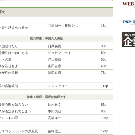
目次
谷垣禎一／篠原文也
18p
を乗り越えられるか
総力特集：中国の大失敗
中国敗れたり
日高義樹
38p
可能性はつねにある
ジョセフ・ナイ
50p
」への道
津上俊哉
58p
動を注視せよ
山田吉彦
68p
制が終わる日
福島香織
76p
国の言論統制
シンシアリー
112p
特集：総理、増税は無理です
費者心理を知らない
鈴木敏文
86p
スが否定されてしまう
本田悦朗
96p
ノミストの罪
高橋洋一
104p
だスコットランドの原風景
柴崎信三
121p