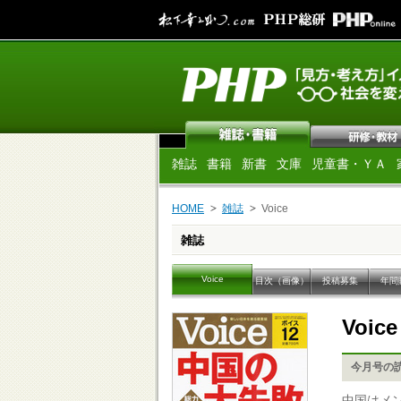
雑誌
書籍
新書
文庫
児童書・ＹＡ
HOME
雑誌
Voice
雑誌
Voice
目次（画像）
投稿募集
年間
Voic
今月号の
中国はメ