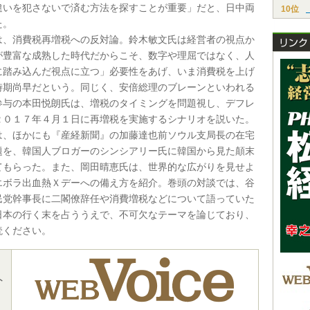
違いを犯さないで済む方法を探すことが重要」だと、日中両
10位
た。
は、消費税再増税への反対論。鈴木敏文氏は経営者の視点か
が豊富な成熟した時代だからこそ、数字や理屈ではなく、人
に踏み込んだ視点に立つ」必要性をあげ、いま消費税を上げ
時期尚早だという。同じく、安倍総理のブレーンといわれる
参与の本田悦朗氏は、増税のタイミングを問題視し、デフレ
２０１７年４月１日に再増税を実施するシナリオを説いた。
は、ほかにも『産経新聞』の加藤達也前ソウル支局長の在宅
題を、韓国人ブロガーのシンシアリー氏に韓国から見た顛末
てもらった。また、岡田晴恵氏は、世界的な広がりを見せよ
エボラ出血熱Ｘデーへの備え方を紹介。巻頭の対談では、谷
民党幹事長に二閣僚辞任や消費増税などについて語っていた
日本の行く末を占ううえで、不可欠なテーマを論じており、
読ください。
ト