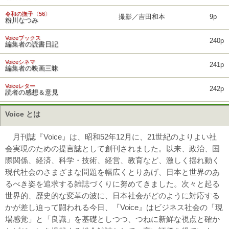
令和の撫子〈56〉
撮影／吉田和本
9p
粉川なつみ
Voiceブックス
240p
編集者の読書日記
Voiceシネマ
241p
編集者の映画三昧
Voiceレター
242p
読者の感想＆意見
Voice とは
月刊誌『Voice』は、昭和52年12月に、21世紀のよりよい社
会実現のための提言誌として創刊されました。以来、政治、国
際関係、経済、科学・技術、経営、教育など、激しく揺れ動く
現代社会のさまざまな問題を幅広くとりあげ、日本と世界のあ
るべき姿を追求する雑誌づくりに努めてきました。次々と起る
世界的、歴史的な変革の波に、日本社会がどのように対応する
かが差し迫って闘われる今日、『Voice』はビジネス社会の「現
場感覚」と「良識」を基礎としつつ、つねに新鮮な視点と確か