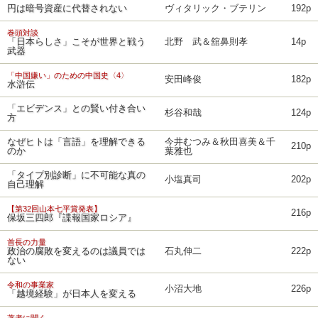
円は暗号資産に代替されない
ヴィタリック・ブテリン
192p
巻頭対談
「日本らしさ」こそが世界と戦う
北野 武＆舘鼻則孝
14p
武器
「中国嫌い」のための中国史〈4〉
安田峰俊
182p
水滸伝
「エビデンス」との賢い付き合い
杉谷和哉
124p
方
なぜヒトは「言語」を理解できる
今井むつみ＆秋田喜美＆千
210p
のか
葉雅也
「タイプ別診断」に不可能な真の
小塩真司
202p
自己理解
【第32回山本七平賞発表】
216p
保坂三四郎『諜報国家ロシア』
首長の力量
政治の腐敗を変えるのは議員では
石丸伸二
222p
ない
令和の事業家
小沼大地
226p
「越境経験」が日本人を変える
著者に聞く