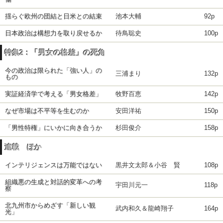
揺らぐ欧州の団結と日米との結束
池本大輔
92p
日本政治は構想力を取り戻せるか
待鳥聡史
100p
特集2：「男女の格差」の死角
今の政治は限られた「強い人」の
三浦まり
132p
もの
実証経済学で考える「男女格差」
牧野百恵
142p
なぜ市場は不平等を生むのか
安田洋祐
150p
「男性特権」にいかに向き合うか
杉田俊介
158p
連載 ほか
インテリジェンスは万能ではない
黒井文太郎＆小谷 賢
108p
組織悪の生成と対話的変革への考
宇田川元一
118p
察
北九州市からめざす「新しい観
武内和久＆龍崎翔子
164p
光」