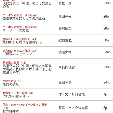
現代短歌は「料理」のように楽し
青松 輝
230p
める
ニッポン新潮流〈現代社会〉
西田亮介
26p
放送事業者にとっての試金石
ニッポン新潮流〈都市文化〉
藤村龍至
28p
ストリートの文化
地域から日本を動かす〈21〉
結城豊弘
30p
北前船から現代を俯瞰する
令和の人文アニメ批評〈17〉
渡邉大輔
234p
『葬送のフリーレン』
歴史家の書棚〈42〉
武藤秀太郎『中国・朝鮮人の関東
奈良岡聰智
238p
大震災』牧原出／坂上博『きしむ
政治と科学』
文明之虚説〈73〉
渡辺利夫
244p
怪我の功名
邂逅する中世と現代〈3〉
作・文／野口哲哉
1p
侍たちの意味合い
里山―未来へつなげたい日本の風景
写真・文／今森光彦
6p
〈新〉
村の御神木