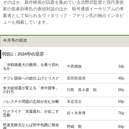
そのほか、新作映画が話題を集めている北野武監督と現代美術
家の舘鼻則孝氏の巻頭対談のほか、暗号通貨イーサリアムの考
案者として知られるヴィタリック・ブテリン氏の独占インタビ
ューも掲載しています。
今月号の目次
特集1：2024年の世界
「冷戦後最大の難局」を乗り切れ
中西輝政
34p
るか
デフレ脱却への総仕上げとリスク
若田部昌澄
48p
米大統領選が変える「米中競争」
川島 真＆森 聡
56p
の行方
パレスチナ問題の忘却が生む分断
末近浩太
68p
ウクライナ「支援疲れ」が起こす
佐々木孝博
76p
悲劇
民進党敗北ならば対中包囲に致命
野嶋 剛
84p
傷