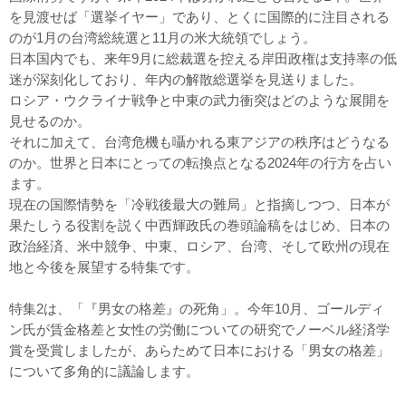
を見渡せば「選挙イヤー」であり、とくに国際的に注目される
のが1月の台湾総統選と11月の米大統領でしょう。
日本国内でも、来年9月に総裁選を控える岸田政権は支持率の低
迷が深刻化しており、年内の解散総選挙を見送りました。
ロシア・ウクライナ戦争と中東の武力衝突はどのような展開を
見せるのか。
それに加えて、台湾危機も囁かれる東アジアの秩序はどうなる
のか。世界と日本にとっての転換点となる2024年の行方を占い
ます。
現在の国際情勢を「冷戦後最大の難局」と指摘しつつ、日本が
果たしうる役割を説く中西輝政氏の巻頭論稿をはじめ、日本の
政治経済、米中競争、中東、ロシア、台湾、そして欧州の現在
地と今後を展望する特集です。
特集2は、「『男女の格差』の死角」。今年10月、ゴールディ
ン氏が賃金格差と女性の労働についての研究でノーベル経済学
賞を受賞しましたが、あらためて日本における「男女の格差」
について多角的に議論します。