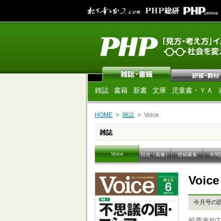
雑誌
書籍
新書
文庫
児童書・ＹＡ
HOME
雑誌
Voice
雑誌
Voice
目次（画像）
投稿募集
年間
Voic
今月号の
投票率約7