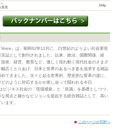
ター
244p
＆意見
は
oice』は、昭和52年12月に、21世紀のよりよい社会実現
提言誌として創刊されました。以来、政治、国際関係、経
・技術、経営、教育など、激しく揺れ動く現代社会のさまざ
を幅広くとりあげ、日本と世界のあるべき姿を追求する雑誌
努めてきました。次々と起る世界的、歴史的な変革の波に、
がどのように対応するかが差し迫って闘われる今日、
e』はビジネス社会の「現場感覚」と「良識」を基礎としつつ、
鮮な視点と確かなビジョンを提起する総合雑誌として、高い
ています。
このページのTOPへ