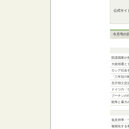
公式サイ
今月号の
防諜国家が
大統領選と
ロシア社会
「三年目の
北方領土交
ドイツの「
プーチンの
戦争と暴力
低支持率・
複雑化する