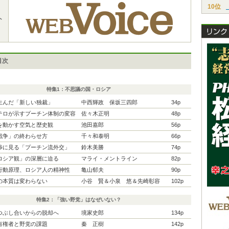
10位
ト
目次
特集1：不思議の国・ロシア
生んだ「新しい独裁」
中西輝政 保坂三四郎
34p
テロが示すプーチン体制の変容
佐々木正明
48p
を動かす空気と歴史観
池田嘉郎
56p
戦争」の終わらせ方
千々和泰明
66p
渉に見る「プーチン流外交」
鈴木美勝
74p
ロシア観」の深層に迫る
マライ・メントライン
82p
行動原理、ロシア人の精神性
亀山郁夫
90p
の本質は変わらない
小谷 賢＆小泉 悠＆先崎彰容
102p
特集2：「強い野党」はなぜいない？
つぶし合いからの脱却へ
境家史郎
134p
有権者と野党の課題
秦 正樹
142p