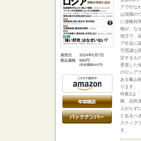
アで行な
は現職の
に侵略戦
物が、な
他方で、
ア社会に
可思議な
2024年5月7日
発売日
定するも
880円
税込価格
受賞した
(本体価格800円)
のロシア
ある亀山
ります。
特集2は
降、自民
上がらず
とあるべ
スティグ
す。