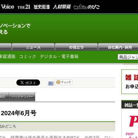
家庭通販
コミック
デジタル・電子書籍
購読
バックナンバー
雑誌一
e
2024年6月号
読みどころ
7％、得票率は過去最高を更新する約87％。今年3月、ロシ