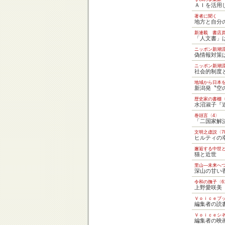
ＡＩを活用
著者に聞く
地方と自分
新連載 書店
「人文書」
ニッポン新潮
偽情報対策
ニッポン新潮
社会的制度
地域から日本を
新潟発〝空
歴史家の書棚〈
水沼淑子『
巻頭言〈4〉
「二国家解
文明之虚説〈7
ヒルティの
邂逅する中世と
猫と近世
里山―未来へ
深山の甘い
令和の撫子〈6
上野愛咲
Ｖｏｉｃｅブ
編集者の読
Ｖｏｉｃｅシ
編集者の映