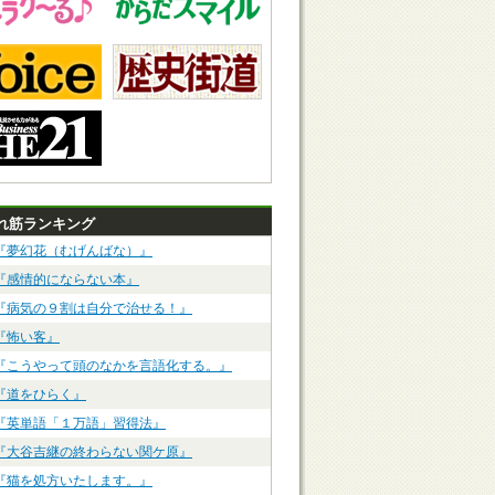
れ筋ランキング
『夢幻花（むげんばな）』
『感情的にならない本』
『病気の９割は自分で治せる！』
『怖い客』
『こうやって頭のなかを言語化する。』
『道をひらく』
『英単語「１万語」習得法』
『大谷吉継の終わらない関ケ原』
『猫を処方いたします。』