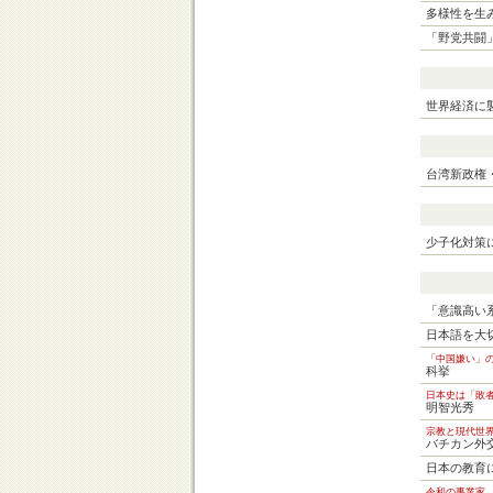
多様性を生
「野党共闘
世界経済に
台湾新政権
少子化対策
「意識高い
日本語を大
「中国嫌い」
科挙
日本史は「敗者
明智光秀
宗教と現代世
バチカン外
日本の教育
令和の事業家