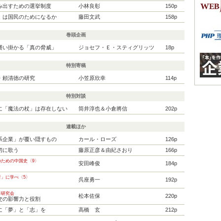
み出すための選挙制度
小林良彰
150p
」は国民のためになるか
藤田文武
158p
巻頭企画
襲い掛かる「真の脅威」
ジョセフ・Ｅ・スティグリッツ
18p
特別寄稿
・頼清徳の研究
小笠原欣幸
114p
特別対談
に「魔法の杖」は存在しない
筒井淳也＆小倉將信
202p
連載ほか
系企業」が覆い隠すもの
カール・ローズ
126p
切に歌う
藤原正彦＆由紀さおり
166p
のための中国史〈9〉
安田峰俊
184p
」に学べ〈5〉
呉座勇一
192p
界研究会
松本佐保
220p
交の影響力と役割
に「夢」と「志」を
高橋 玄
212p