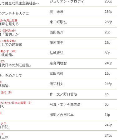
ジュリアン・ブロディ
230p
して健全な民主主義社会へ
堤 未果
234p
のアンテナを大切に
員から見た世界
東二町順也
238p
は時を超える
流〈現代社会〉
西田亮介
26p
は「適切」か
流〈都市文化〉
藤村龍至
28p
としての建築家
動かす〈26〉
結城豊弘
30p
の北前船〟
47〉
奈良岡聰智
240p
近代日本の別荘建築』
冨田浩司
15p
決」をめざして
8〉
渡辺利夫
246p
幸福論
現代〈8〉
作・文／野口哲哉
1p
つなげたい日本の風景〈6〉
写真・文／今森光彦
8p
香り
1〉
撮影／吉田和本
11p
美
ックス
242p
書日記
ネマ
243p
画三昧