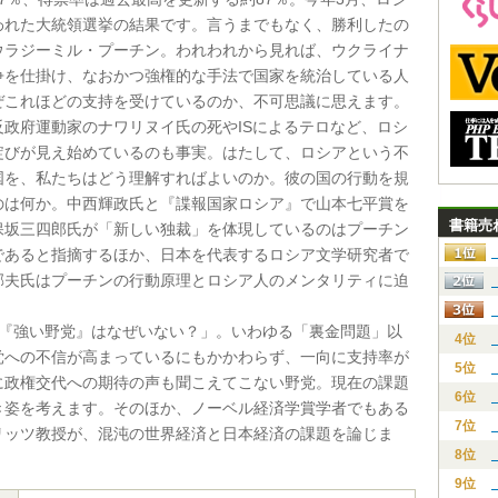
われた大統領選挙の結果です。言うまでもなく、勝利したの
ウラジーミル・プーチン。われわれから見れば、ウクライナ
争を仕掛け、なおかつ強権的な手法で国家を統治している人
ぜこれほどの支持を受けているのか、不可思議に思えます。
反政府運動家のナワリヌイ氏の死やISによるテロなど、ロシ
綻びが見え始めているのも事実。はたして、ロシアという不
国を、私たちはどう理解すればよいのか。彼の国の行動を規
のは何か。中西輝政氏と『諜報国家ロシア』で山本七平賞を
書籍売
保坂三四郎氏が「新しい独裁」を体現しているのはプーチン
であると指摘するほか、日本を代表するロシア文学研究者で
郁夫氏はプーチンの行動原理とロシア人のメンタリティに迫
「『強い野党』はなぜいない？」。いわゆる「裏金問題」以
4位
党への不信が高まっているにもかかわらず、一向に支持率が
5位
に政権交代への期待の声も聞こえてこない野党。現在の課題
6位
き姿を考えます。そのほか、ノーベル経済学賞学者でもある
7位
リッツ教授が、混沌の世界経済と日本経済の課題を論じま
8位
9位