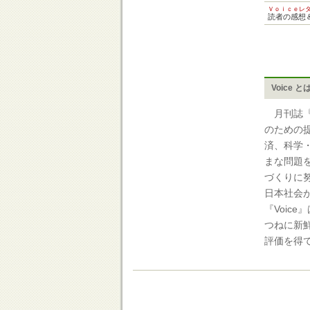
Ｖｏｉｃｅレ
読者の感想
Voice と
月刊誌『V
のための
済、科学
まな問題
づくりに
日本社会
『Voic
つねに新
評価を得