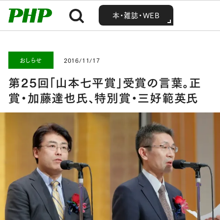
MENU
MENU
Home
お知らせ・最新情報
おしらせ
第25回「山本七平賞」受賞の言葉。正賞・加藤達也氏、特別賞・三好範英氏
本・雑誌・WEB
本・雑誌・WEB
おしらせ
2016/11/17
第25回「山本七平賞」受賞の言葉。正
賞・加藤達也氏、特別賞・三好範英氏