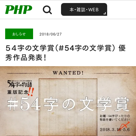
MENU
MENU
Home
お知らせ・最新情報
おしらせ
５４字の文学賞（#54字の文学賞） 優秀作品発表！
本・雑誌・WEB
本・雑誌・WEB
おしらせ
2018/06/27
５４字の文学賞（#54字の文学賞） 優
秀作品発表！