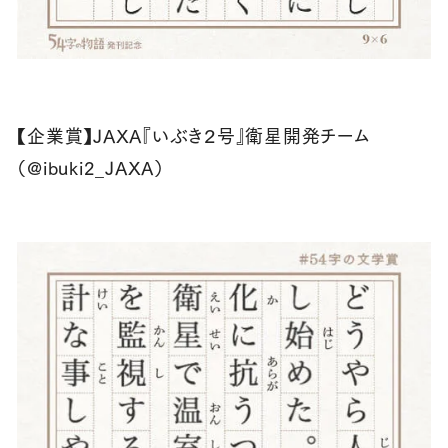
【企業賞】JAXA『いぶき２号』衛星開発チーム
（@ibuki2_JAXA）