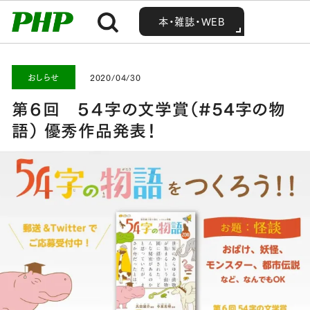
MENU
MENU
Home
お知らせ・最新情報
おしらせ
第６回 ５４字の文学賞（#54字の物語） 優秀作品発表！
本・雑誌・WEB
本・雑誌・WEB
おしらせ
2020/04/30
第６回 ５４字の文学賞（#54字の物
語） 優秀作品発表！