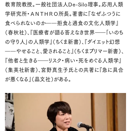
教育院教授。一般社団法人De-Silo理事。応用人類
学研究所・ＡＮＴＨＲＯ所長。著書に『なぜふつうに
食べられないのか――拒食と過食の文化人類学』
（春秋社）、『医療者が語る答えなき世界――「いのち
の守り人」の人類学』（ちくま新書）、『ダイエット幻想
――やせること、愛されること』（ちくまプリマー新書）、
『他者と生きる――リスク・病い・死をめぐる人類学』
（集英社新書）、宮野真生子氏との共著に『急に具合
が悪くなる』（晶文社）がある。