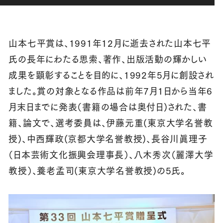
山本七平賞は、1991年12月に逝去された山本七平
氏の長年にわたる思索、著作、出版活動の輝かしい
成果を顕彰することを目的に、1992年5月に創設され
ました。賞の対象となる作品は前年7月1日から当年6
月末日までに発表（書籍の場合は奥付日)された、書
籍、論文で、選考委員は、伊藤元重(東京大学名誉教
授)、中西輝政(京都大学名誉教授)、長谷川眞理子
（日本芸術文化振興会理事長）、八木秀次（麗澤大学
教授）、養老孟司(東京大学名誉教授)の5氏。