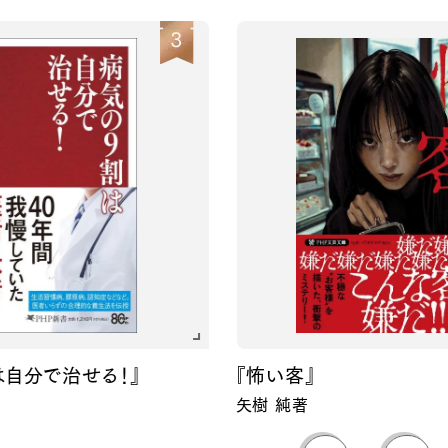
せる！』
『怖い客』
矢樹 純著