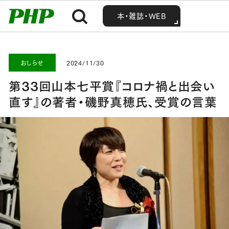
MENU
MENU
Home
お知らせ・最新情報
おしらせ
第33回山本七平賞『コロナ禍と出会い直す』の著者・磯野真穂氏、受賞の言葉
本・雑誌・WEB
本・雑誌・WEB
おしらせ
2024/11/30
第33回山本七平賞『コロナ禍と出会い
直す』の著者・磯野真穂氏、受賞の言葉