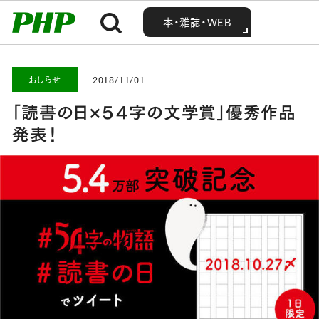
MENU
MENU
Home
お知らせ・最新情報
おしらせ
「読書の日×５４字の文学賞」優秀作品発表！
本・雑誌・WEB
本・雑誌・WEB
おしらせ
2018/11/01
「読書の日×５４字の文学賞」優秀作品
発表！