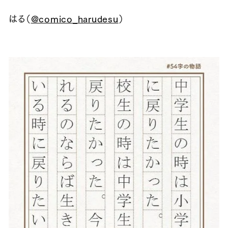
はる（
@comico_harudesu
）