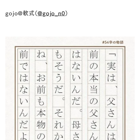
gojo@軟式（
@gojo_n0
）