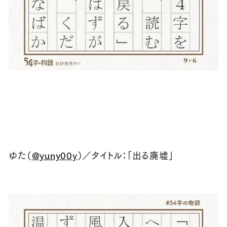
ゆた（
@yuny00y
）／タイトル：「出る廃墟」