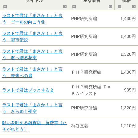
タイトル
主な著者
価格
▲
▼
▲
▼
▲
ラストで君は「まさか！」と言
PHP研究所編
1,430円
う ゴールの向こう側
ラストで君は「まさか！」と言
PHP研究所編
1,430円
う 都市伝説
ラストで君は「まさか！」と言
PHP研究所編
1,320円
う 君へ贈る花束
ラストで君は「まさか！」と言
ＰＨＰ研究所編
1,430円
う 未来への扉
ＰＨＰ研究所編 ＴＡ
ラストで君はゾッとする２
935円
ＫＡイラスト
ラストで君は「まさか！」と言
PHP研究所編
1,320円
う きらめく夜空
願いを叶える雑貨店 黄昏堂（た
桐谷直著
1,210円
そがれどう）