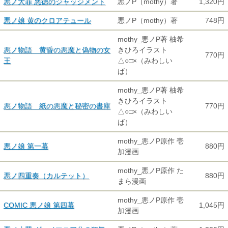
悪ノ大罪 悪徳のジャッジメント
悪ノP（mothy）著
1,320円
悪ノ娘 黄のクロアテュール
悪ノP（mothy）著
748円
mothy_悪ノP著 柚希
悪ノ物語 黄昏の悪魔と偽物の女
きひろイラスト
770円
王
△○□×（みわしい
ば）
mothy_悪ノP著 柚希
きひろイラスト
悪ノ物語 紙の悪魔と秘密の書庫
770円
△○□×（みわしい
ば）
mothy_悪ノP原作 壱
悪ノ娘 第一幕
880円
加漫画
mothy_悪ノP原作 た
悪ノ四重奏（カルテット）
880円
まら漫画
mothy_悪ノP原作 壱
COMIC 悪ノ娘 第四幕
1,045円
加漫画