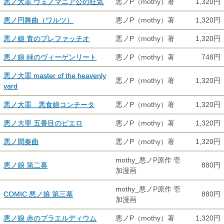
悪ノ大罪 ヴェノマニア公の狂気
悪ノP（mothy）著
1,320円
悪ノ円舞曲（ワルツ）
悪ノP（mothy）著
1,320円
悪ノ娘 青のプレファッチオ
悪ノP（mothy）著
1,320円
悪ノ娘 緑のヴィーゲンリート
悪ノP（mothy）著
748円
悪ノ大罪 master of the heavenly
悪ノP（mothy）著
1,320円
yard
悪ノ大罪 悪食娘コンチータ
悪ノP（mothy）著
1,320円
悪ノ大罪 五番目のピエロ
悪ノP（mothy）著
1,320円
悪ノ間奏曲
悪ノP（mothy）著
1,320円
mothy_悪ノP原作 壱
悪ノ娘 第二幕
880円
加漫画
mothy_悪ノP原作 壱
COMIC 悪ノ娘 第三幕
880円
加漫画
悪ノ娘 赤のプラエルディウム
悪ノP（mothy）著
1,320円