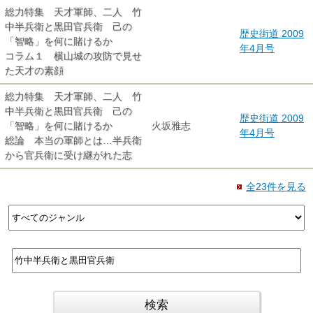
総力特集 天才軍師、二人 竹
中半兵衛と黒田官兵衛 己の
歴史街道 2009
「智略」を何に賭けるか
年4月号
コラム１ 横山城の攻防で見せ
た天才の素顔
総力特集 天才軍師、二人 竹
中半兵衛と黒田官兵衛 己の
歴史街道 2009
「智略」を何に賭けるか
火坂雅志
年4月号
総論 本当の軍師とは…半兵衛
から官兵衛に受け継がれた志
全23件を見る