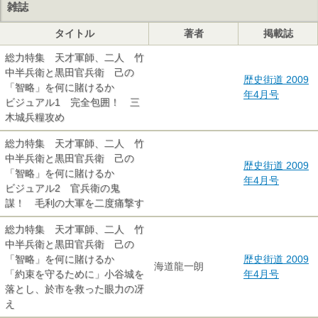
雑誌
タイトル
著者
掲載誌
総力特集 天才軍師、二人 竹
中半兵衛と黒田官兵衛 己の
歴史街道 2009
「智略」を何に賭けるか
年4月号
ビジュアル1 完全包囲！ 三
木城兵糧攻め
総力特集 天才軍師、二人 竹
中半兵衛と黒田官兵衛 己の
歴史街道 2009
「智略」を何に賭けるか
年4月号
ビジュアル2 官兵衛の鬼
謀！ 毛利の大軍を二度痛撃す
総力特集 天才軍師、二人 竹
中半兵衛と黒田官兵衛 己の
「智略」を何に賭けるか
歴史街道 2009
海道龍一朗
「約束を守るために」小谷城を
年4月号
落とし、於市を救った眼力の冴
え