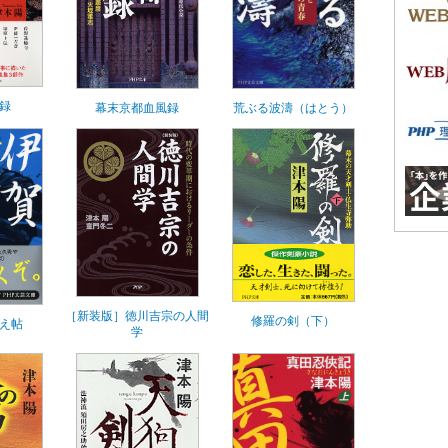
録
幕末京都血風録
荒ぶる波濤（はとう）
［新装版］徳川吉宗の人間
修羅の剣（下）
え帖
学