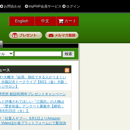
お問合わせ
myPHP会員サービス
ログイン
English
中文
カート
プレゼント
メルマガ登録
ュース
淳×大﨑洋『結局、熱狂できる人がうまくい
』出版記念トークライブ【8/21（金）大阪・
ッジサロン】
P研究所 創設80周年プレゼントキャンペーン
っと評価されてほしい『三国志』の人物は
】『歴史街道』アンケート募集中【締切：
6年8月25日（火）】
マ「社畜人ヤブ―」8月1日よりAmazon
me Videoほか各プラットフォームにて配信決