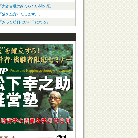
『大谷吉継の終わらない関ケ原』
『猫を処方いたします。』
『きっと明日はいい日になる』