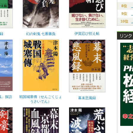
8位
9位
10位
伊賀忍び控え帖
録
幻の剣鬼 七番勝負
風」探訪
戦国城塞傳（せんごくじょ
幕末悲風録
うさいでん）