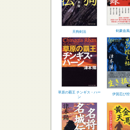
剣豪血風
天狗剣法
草原の覇王 チンギス・ハー
伊賀忍び控
ン