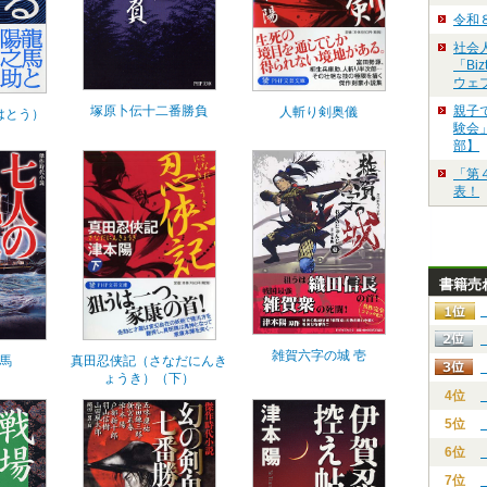
令和
社会
「Bi
ウェ
親子
塚原卜伝十二番勝負
人斬り剣奥儀
はとう）
験会」
部】
「第
表！
書籍売
雑賀六字の城 壱
馬
真田忍侠記（さなだにんき
ょうき）（下）
4位
5位
6位
7位