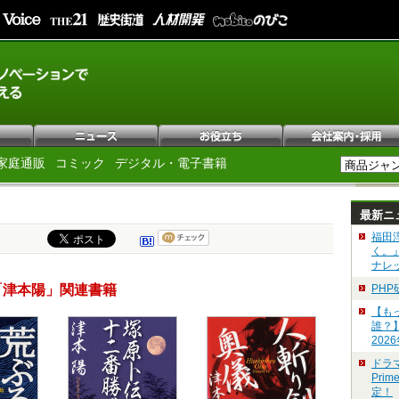
家庭通販
コミック
デジタル・電子書籍
最新ニ
福田
く。
ナレ
「津本陽」関連書籍
PH
【も
誰？
202
ドラ
Pri
定！