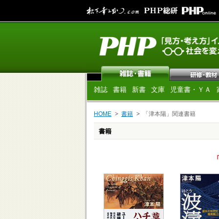
雑誌
書籍
新書
文庫
児童書・ＹＡ
HOME
書籍
「津本陽」関連書籍
書籍