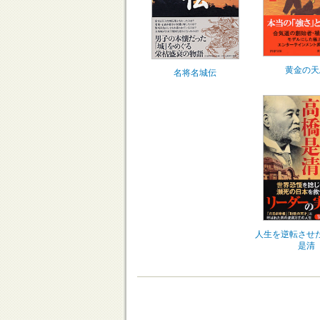
黄金の天
名将名城伝
人生を逆転させ
是清