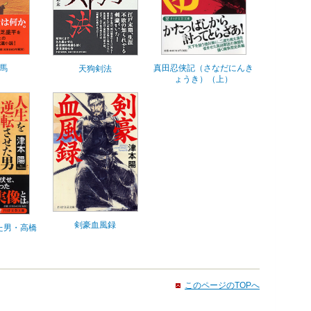
馬
真田忍侠記（さなだにんき
天狗剣法
ょうき）（上）
剣豪血風録
た男・高橋
このページのTOPへ