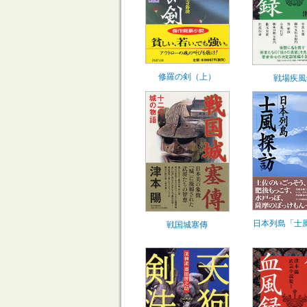
修羅の剣（上）
戦場疾風
日本列島「士
戦国城塞傳