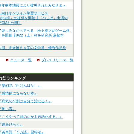
８年熊本地震により被災されたみなさまへ
人向けオンライン学習サービス
ztopia®」の提供を開始【「ぺこぱ」出演の
ブCMも公開】
で楽しみながら学べる「松下幸之助ゲーム体
を開催【8/22（土）PHP研究所 京都本
４回 未来屋５４字の文学賞」優秀作品発
ニュース一覧
プレスリリース一覧
れ筋ランキング
『夢幻花（むげんばな）』
『感情的にならない本』
『病気の９割は自分で治せる！』
『怖い客』
『こうやって頭のなかを言語化する。』
『道をひらく』
『英単語「１万語」習得法』