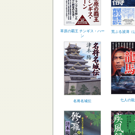
草原の覇王 チンギス・ハー
荒ぶる波濤（
ン
七人の龍
名将名城伝