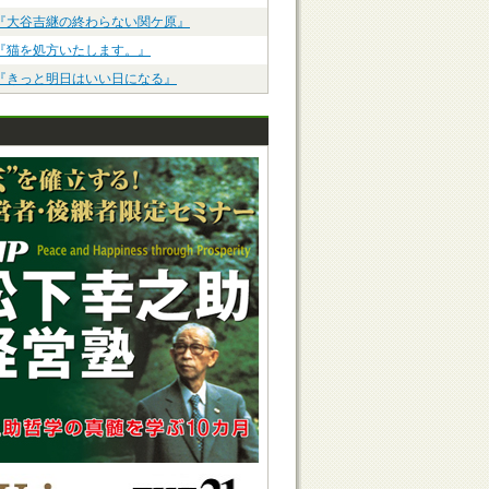
『大谷吉継の終わらない関ケ原』
『猫を処方いたします。』
『きっと明日はいい日になる』