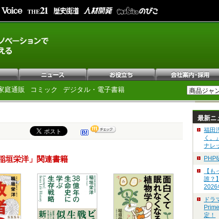
家庭通販
コミック
デジタル・電子書籍
最新ニ
福田
く。
ナレ
稲垣栄洋」関連書籍
PH
【も
誰？
202
ドラ
Pri
定！