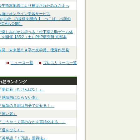
８年熊本地震により被災されたみなさまへ
人向けオンライン学習サービス
ztopia®」の提供を開始【「ぺこぱ」出演の
ブCMも公開】
で楽しみながら学べる「松下幸之助ゲーム体
を開催【8/22（土）PHP研究所 京都本
４回 未来屋５４字の文学賞」優秀作品発
ニュース一覧
プレスリリース一覧
れ筋ランキング
『夢幻花（むげんばな）』
『感情的にならない本』
『病気の９割は自分で治せる！』
『怖い客』
『こうやって頭のなかを言語化する。』
『道をひらく』
『英単語「１万語」習得法』