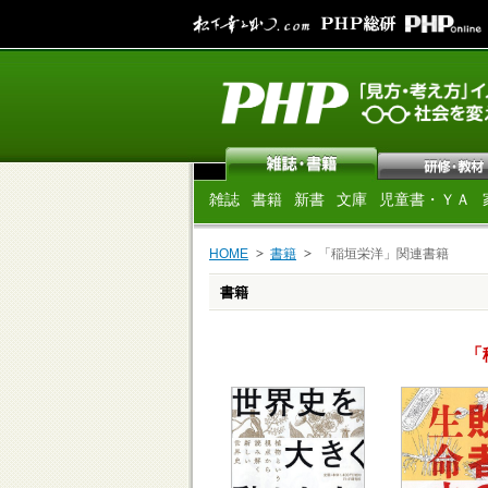
雑誌
書籍
新書
文庫
児童書・ＹＡ
HOME
書籍
「稲垣栄洋」関連書籍
書籍
「