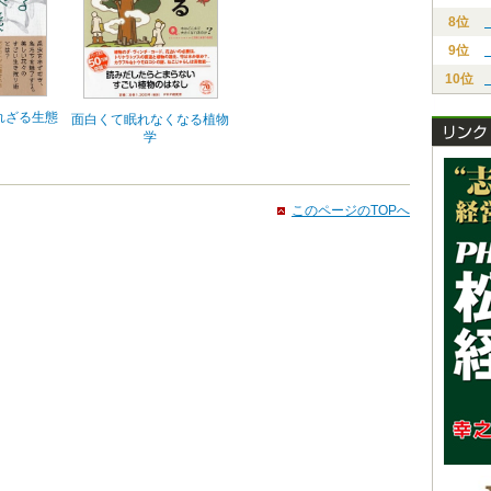
8位
9位
10位
れざる生態
面白くて眠れなくなる植物
学
このページのTOPへ