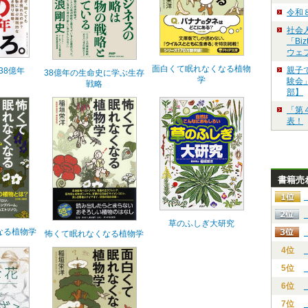
令和
社会
「Bi
ウェ
面白くて眠れなくなる植物
親子
38億年
38億年の生命史に学ぶ生存
学
験会」
戦略
部】
「第
表！
書籍売
草のふしぎ大研究
なる植物学
怖くて眠れなくなる植物学
4位
5位
6位
7位