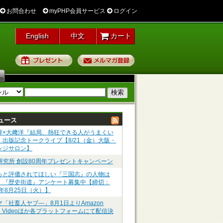
お問合わせ
myPHP会員サービス
ログイン
English
中文
カート
プレゼント
メルマガ登録
ュース
淳×大﨑洋『結局、熱狂できる人がうまくい
』出版記念トークライブ【8/21（金）大阪・
ッジサロン】
P研究所 創設80周年プレゼントキャンペーン
っと評価されてほしい『三国志』の人物は
】『歴史街道』アンケート募集中【締切：
6年8月25日（火）】
マ「社畜人ヤブ―」8月1日よりAmazon
me Videoほか各プラットフォームにて配信決