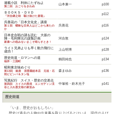
連載小説 利休にたずねよ
山本兼一
p100
第二回 おごりをきわめ
ＢＯＯＫＳ・ＤＶＤ
p112
『河合継之助 駆け抜けた蒼龍』
呉善花の「日本文化史」講座
呉善花
p116
第１回 曖昧な日本人はどこから来たの
か
日本史合戦の謎を読む 大坂の
陣・毛利輝元の謀叛計画
河合敦
p124
家康への怨みをいまこそ晴らすとき！
ライト兄弟よりも早く動力飛行に
上山明博
p128
成功！
歴史街道・ロマンへの道
鶴田純也
p134
福井・三国町
昭和東京味めぐり
森まゆみ
p136
第13回 銀座 清香園総本店 元祖・石
焼ビビンバ＆タン塩
写真紀行 スイス・歴史の交差点
中塚裕・鈴木光子
p141
第四回 スイスの異境 エンガディン渓
谷と入れ墨文様の家並み
歴史街道
「いま、歴史がおもしろい」
歴史は過去の人物や出来事を取り上げるとはいえ、現代の人び