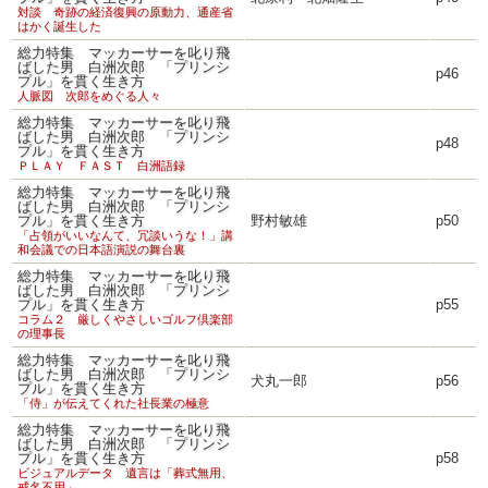
対談 奇跡の経済復興の原動力、通産省
はかく誕生した
総力特集 マッカーサーを叱り飛
ばした男 白洲次郎 「プリンシ
p46
プル」を貫く生き方
人脈図 次郎をめぐる人々
総力特集 マッカーサーを叱り飛
ばした男 白洲次郎 「プリンシ
p48
プル」を貫く生き方
ＰＬＡＹ ＦＡＳＴ 白洲語録
総力特集 マッカーサーを叱り飛
ばした男 白洲次郎 「プリンシ
プル」を貫く生き方
野村敏雄
p50
「占領がいいなんて、冗談いうな！」講
和会議での日本語演説の舞台裏
総力特集 マッカーサーを叱り飛
ばした男 白洲次郎 「プリンシ
プル」を貫く生き方
p55
コラム２ 厳しくやさしいゴルフ倶楽部
の理事長
総力特集 マッカーサーを叱り飛
ばした男 白洲次郎 「プリンシ
犬丸一郎
p56
プル」を貫く生き方
「侍」が伝えてくれた社長業の極意
総力特集 マッカーサーを叱り飛
ばした男 白洲次郎 「プリンシ
プル」を貫く生き方
p58
ビジュアルデータ 遺言は「葬式無用、
戒名不用」