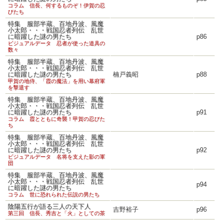
コラム 信長、何するものぞ！伊賀の忍
びたち
特集 服部半蔵、百地丹波、風魔
小太郎・・・戦国忍者列伝 乱世
に暗躍した謎の男たち
p86
ビジュアルデータ 忍者が使った道具の
数々
特集 服部半蔵、百地丹波、風魔
小太郎・・・戦国忍者列伝 乱世
に暗躍した謎の男たち
楠戸義昭
p88
甲賀の地侍、「霞の魔法」を用い幕府軍
を撃退す
特集 服部半蔵、百地丹波、風魔
小太郎・・・戦国忍者列伝 乱世
に暗躍した謎の男たち
p91
コラム 霞とともに奇襲！甲賀の忍びた
ち
特集 服部半蔵、百地丹波、風魔
小太郎・・・戦国忍者列伝 乱世
に暗躍した謎の男たち
p92
ビジュアルデータ 名将を支えた影の軍
団
特集 服部半蔵、百地丹波、風魔
小太郎・・・戦国忍者列伝 乱世
p94
に暗躍した謎の男たち
コラム 世に恐れられた伝説の男たち
陰陽五行が語る三人の天下人
吉野裕子
p96
第三回 信長、秀吉と「火」としての茶