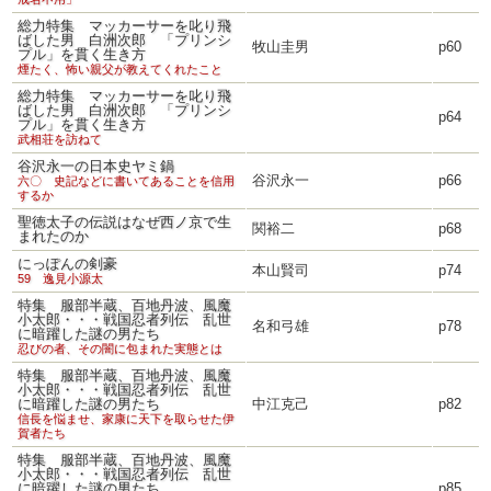
総力特集 マッカーサーを叱り飛
ばした男 白洲次郎 「プリンシ
牧山圭男
p60
プル」を貫く生き方
煙たく、怖い親父が教えてくれたこと
総力特集 マッカーサーを叱り飛
ばした男 白洲次郎 「プリンシ
p64
プル」を貫く生き方
武相荘を訪ねて
谷沢永一の日本史ヤミ鍋
谷沢永一
p66
六〇 史記などに書いてあることを信用
するか
聖徳太子の伝説はなぜ西ノ京で生
関裕二
p68
まれたのか
にっぽんの剣豪
本山賢司
p74
59 逸見小源太
特集 服部半蔵、百地丹波、風魔
小太郎・・・戦国忍者列伝 乱世
名和弓雄
p78
に暗躍した謎の男たち
忍びの者、その闇に包まれた実態とは
特集 服部半蔵、百地丹波、風魔
小太郎・・・戦国忍者列伝 乱世
に暗躍した謎の男たち
中江克己
p82
信長を悩ませ、家康に天下を取らせた伊
賀者たち
特集 服部半蔵、百地丹波、風魔
小太郎・・・戦国忍者列伝 乱世
に暗躍した謎の男たち
p85