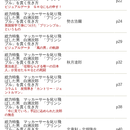
p22
プル」を貫く生き方
ビジュアルデータ ＧＨＱにもの申す！
総力特集 マッカーサーを叱り飛
ばした男 白洲次郎 「プリンシ
プル」を貫く生き方
勢古浩爾
p24
英国留学で身につけた「プリンシプル」
というもの
総力特集 マッカーサーを叱り飛
ばした男 白洲次郎 「プリンシ
p29
プル」を貫く生き方
ビジュアルデータ 「風の男」の軌跡
総力特集 マッカーサーを叱り飛
ばした男 白洲次郎 「プリンシ
プル」を貫く生き方
秋月達郎
p32
憲法改正、「従順ならざる唯一の日本
人」が見せたＧＨＱとの死闘
総力特集 マッカーサーを叱り飛
ばした男 白洲次郎 「プリンシ
プル」を貫く生き方
p37
コラム１ 友情厚き「カントリー・ジェ
ントルマン」
総力特集 マッカーサーを叱り飛
ばした男 白洲次郎 「プリンシ
プル」を貫く生き方
p38
「今に見ていろ」手記に込められた次郎
の無念
総力特集 マッカーサーを叱り飛
ばした男 白洲次郎 「プリンシ
プル」を貫く生き方
北康利・北畑隆生
p40