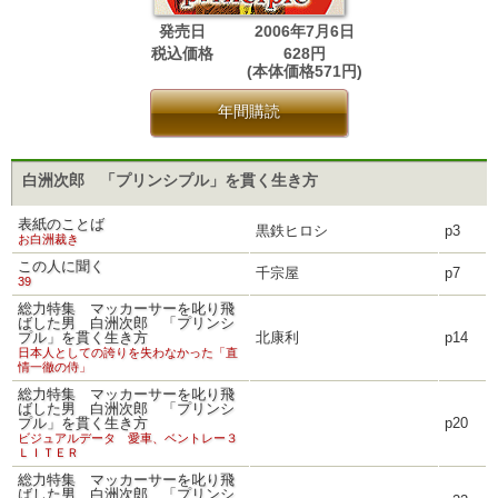
発売日
2006年7月6日
税込価格
628円
(本体価格571円)
年間購読
白洲次郎 「プリンシプル」を貫く生き方
表紙のことば
黒鉄ヒロシ
p3
お白洲裁き
この人に聞く
千宗屋
p7
39
総力特集 マッカーサーを叱り飛
ばした男 白洲次郎 「プリンシ
プル」を貫く生き方
北康利
p14
日本人としての誇りを失わなかった「直
情一徹の侍」
総力特集 マッカーサーを叱り飛
ばした男 白洲次郎 「プリンシ
プル」を貫く生き方
p20
ビジュアルデータ 愛車、ベントレー３
ＬＩＴＥＲ
総力特集 マッカーサーを叱り飛
ばした男 白洲次郎 「プリンシ