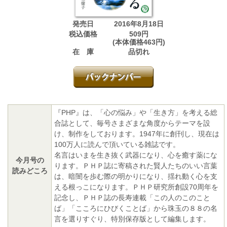
発売日
2016年8月18日
税込価格
509円
(本体価格463円)
在 庫
品切れ
『PHP』は、「心の悩み」や「生き方」を考える総
合誌として、毎号さまざまな角度からテーマを設
け、制作をしております。1947年に創刊し、現在は
100万人に読んで頂いている雑誌です。
名言はいまを生き抜く武器になり、心を癒す薬にな
今月号の
ります。ＰＨＰ誌に寄稿された賢人たちのいい言葉
読みどころ
は、暗闇を歩む際の明かりになり、揺れ動く心を支
える根っこになります。ＰＨＰ研究所創設70周年を
記念し、ＰＨＰ誌の長寿連載「この人のこのこと
ば」「こころにひびくことば」から珠玉の８８の名
言を選りすぐり、特別保存版として編集します。