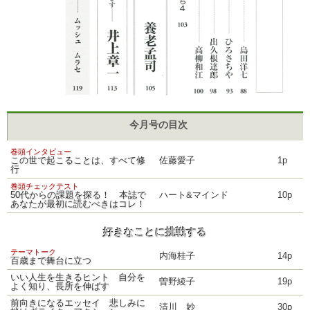
今月号の目次
巻頭インタビュー
この世で起こることは、すべて修
佐藤愛子
1p
行
巻頭チェックテスト
50代からの課題を探る！ 本誌で
ハート&マインド
10p
あなたが最初に読むべきはコレ！
好きなことに挑戦する
テーマトーク
内海桂子
14p
百歳まで舞台に立つ
いい人生を生きるヒント 自分を
曽野綾子
19p
よく知り、長所を伸ばす
前向きになるエッセイ 悲しみに
清川 妙
30p