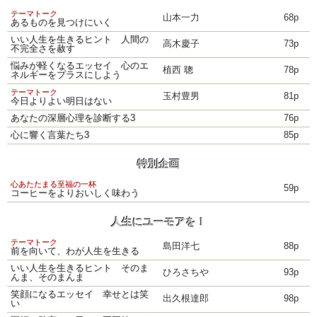
テーマトーク
山本一力
68p
あるものを見つけにいく
いい人生を生きるヒント 人間の
高木慶子
73p
不完全さを赦す
悩みが軽くなるエッセイ 心のエ
植西 聰
78p
ネルギーをプラスにしよう
テーマトーク
玉村豊男
81p
今日よりよい明日はない
あなたの深層心理を診断する3
76p
心に響く言葉たち3
85p
特別企画
心あたたまる至福の一杯
59p
コーヒーをよりおいしく味わう
人生にユーモアを！
テーマトーク
島田洋七
88p
前を向いて、わが人生を生きる
いい人生を生きるヒント そのま
ひろさちや
93p
んま、そのまんま
笑顔になるエッセイ 幸せとは笑
出久根達郎
98p
い