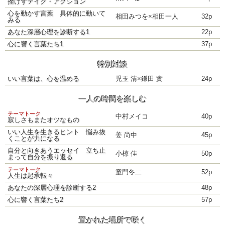
挫けずテイク・アクション
心を動かす言葉 具体的に動いて
相田みつを×相田一人
32p
みる
あなた深層心理を診断する1
22p
心に響く言葉たち1
37p
特別対談
いい言葉は、心を温める
児玉 清×鎌田 實
24p
一人の時間を楽しむ
テーマトーク
中村メイコ
40p
寂しさもまたオツなもの
いい人生を生きるヒント 悩み抜
姜 尚中
45p
くことが力になる
自分と向きあうエッセイ 立ち止
小椋 佳
50p
まって自分を振り返る
テーマトーク
童門冬二
52p
人生は起承転々
あなたの深層心理を診断する2
48p
心に響く言葉たち2
57p
置かれた場所で咲く