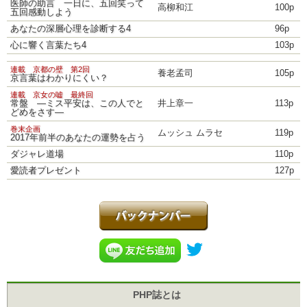
医師の助言 一日に、五回笑って
高柳和江
100p
五回感動しよう
あなたの深層心理を診断する4
96p
心に響く言葉たち4
103p
連載 京都の壁 第2回
養老孟司
105p
京言葉はわかりにくい？
連載 京女の嘘 最終回
常盤 ―ミス平安は、この人でと
井上章一
113p
どめをさす―
巻末企画
ムッシュ ムラセ
119p
2017年前半のあなたの運勢を占う
ダジャレ道場
110p
愛読者プレゼント
127p
PHP誌とは