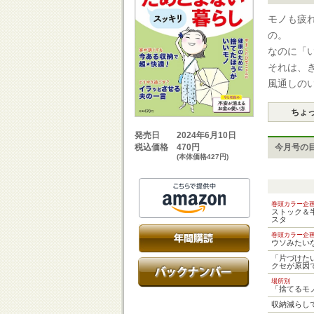
モノも疲
の。
なのに「
それは、
風通しの
ちょ
2024年6月10日
発売日
470円
今月号の
税込価格
(本体価格427円)
巻頭カラー企
ストック＆
スタ
巻頭カラー企
ウソみたい
「片づけた
クセが原因
場所別
「捨てるモ
収納減らし