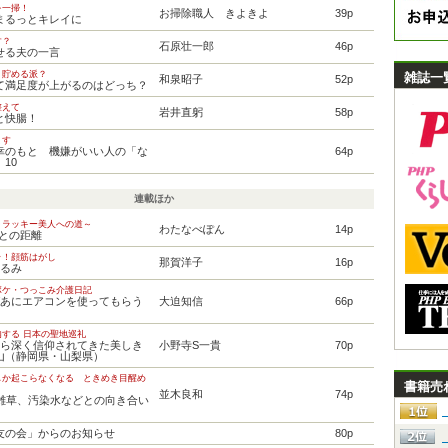
を一掃！
お掃除職人 きよきよ
39p
まるっとキレイに
す？
石原壮一郎
46p
せる夫の一言
？貯める派？
雑誌一
和泉昭子
52p
て満足度が上がるのはどっち？
整えて
岩井直躬
58p
と快腸！
ます
幸のもと 機嫌がいい人の「な
64p
10
連載ほか
～ラッキー美人への道～
わたなべぽん
14p
Sとの距離
ラ！顔筋はがし
那賀洋子
16p
たるみ
ボケ・つっこみ介護日記
ばあにエアコンを使ってもらう
大迫知信
66p
する 日本の聖地巡礼
から深く信仰されてきた美しき
小野寺S一貴
70p
山（静岡県・山梨県）
しか起こらなくなる ときめき目醒め
書籍売
並木良和
74p
や雑草、汚染水などとの向き合い
P友の会」からのお知らせ
80p