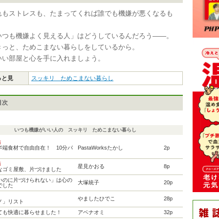
れもストレスも、たまってくれば誰でも機嫌が悪くなるも
いつも機嫌よく見える人」はどうしているんだろう——。
きっと、ためこまない暮らしをしているから。
いい部屋と心を手に入れましょう。
っと見
スッキリ ためこまない暮らし
目次
いつも機嫌がいい人の スッキリ ためこまない暮らし
画
半端食材で自由自在！ 10分パ
PastaWorksたかし
2p
画
星見かおる
8p
なゴミ屋敷、片づけました
いのに片づけられない」は心の
大塚統子
20p
でした
やましたひでこ
28p
ノ」リスト
ても快適に暮らせました！
アベナオミ
32p