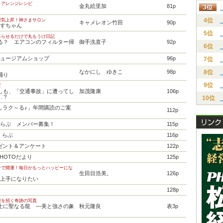
＆アレンジレシピ
金丸絵里加
81p
4位
運気上昇！神さまサロン
キャメレオン竹田
90p
らすちゃん
5位
暮らせるだけで丸もうけ日記
やる？ エアコンのフィルター掃
御手洗直子
92p
6位
ミュージアムショップ
96p
7位
なかにし ゆきこ
98p
8位
踊り
9位
ズ
もしも、「交通事故」に遭ってし
加茂隆康
106p
…？
10位
らしラク～る♪」年間購読のご案
112p
くらぶ メンバー募集！
115p
’くらぶ
116p
ゼント＆アンケート
122p
PHOTOだより
125p
ンで開運！毎日がもっとハッピーにな
生田目浩美。
126p
み上手になりたい
128p
運を招く奇跡の写真
富士に聖なる龍 ―美と強さの象
秋元隆良
表3p