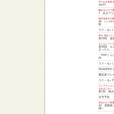
作りおき食堂
Vol.97
眺めるだけで
7 あまて
御手洗直子の
38 いつ
除
ラク～る♪
幸せ 沼めぐり
第19回 盆
もしもシリー
第36回 
まったら…
「PHPく
内
ラク～る♪
READERS
愛読者プレ
ラク～る♪ 
ワンアクショ
るおまじない
第7回 頼
次号予告
見るだけで幸
43 霊峰
徴―