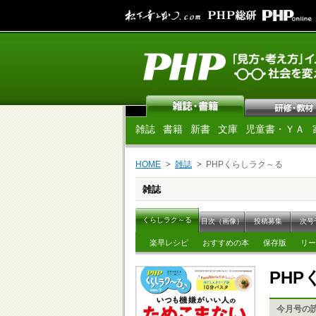
雑誌
書籍
新書
文庫
児童書・ＹＡ
HOME
雑誌
PHPくらしラク～る
雑誌
くらしラク～る
目次（画像）
投稿募集
次号
楽早レシピ
おすすめの本
保存版
リー
PH
今月号の