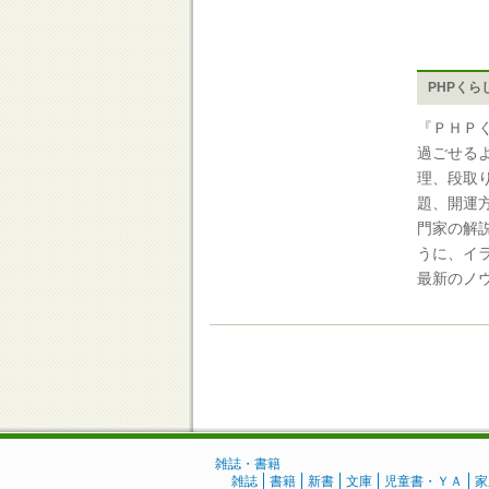
PHPくら
『ＰＨＰ
過ごせる
理、段取
題、開運
門家の解
うに、イ
最新のノ
雑誌・書籍
雑誌
書籍
新書
文庫
児童書・ＹＡ
家