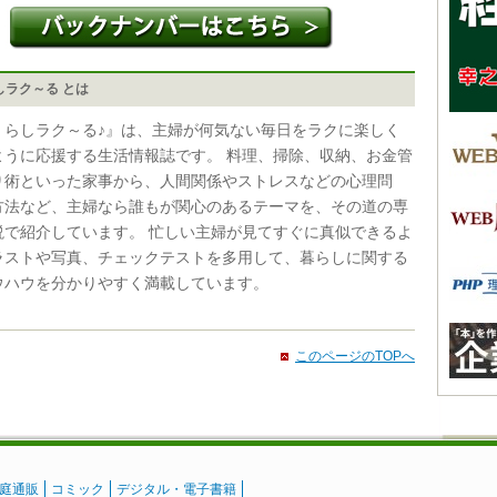
しラク～る とは
くらしラク～る♪』は、主婦が何気ない毎日をラクに楽しく
ように応援する生活情報誌です。 料理、掃除、収納、お金管
り術といった家事から、人間関係やストレスなどの心理問
方法など、主婦なら誰もが関心のあるテーマを、その道の専
説で紹介しています。 忙しい主婦が見てすぐに真似できるよ
ラストや写真、チェックテストを多用して、暮らしに関する
ウハウを分かりやすく満載しています。
このページのTOPへ
庭通販
コミック
デジタル・電子書籍