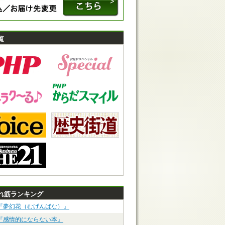
覧
れ筋ランキング
『夢幻花（むげんばな）』
『感情的にならない本』