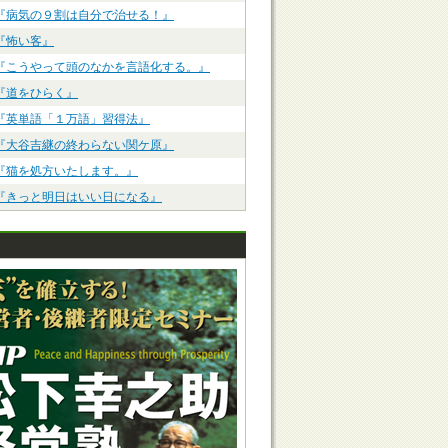
『病気の９割は自分で治せる！』
『怖い客』
『こうやって頭のなかを言語化する。』
『道をひらく』
『英単語「１万語」習得法』
『大谷吉継の終わらない関ケ原』
『猫を処方いたします。』
『きっと明日はいい日になる』