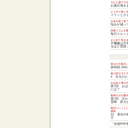
カビと湯アカ
お風呂場を
どうやり過ご
イラッとさ
お金を使う派
悩みが減っ
排便リズムを
毎日スルッ
まとめて見せ
不機嫌は不
るほど習慣」
幸せの方程式
第96回 SN
老け顔サヨナ
4 目元の
おばあと孫の
第7回 お
には？
龍神ガガが案内
第7回 古
霊峰 富士
毎日いいこと
講座
31 害虫
方
「全国PH