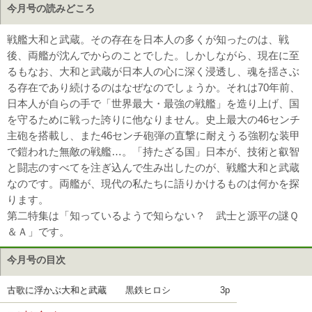
今月号の読みどころ
戦艦大和と武蔵。その存在を日本人の多くが知ったのは、戦
後、両艦が沈んでからのことでした。しかしながら、現在に至
るもなお、大和と武蔵が日本人の心に深く浸透し、魂を揺さぶ
る存在であり続けるのはなぜなのでしょうか。それは70年前、
日本人が自らの手で「世界最大・最強の戦艦」を造り上げ、国
を守るために戦った誇りに他なりません。史上最大の46センチ
主砲を搭載し、また46センチ砲弾の直撃に耐えうる強靭な装甲
で鎧われた無敵の戦艦…。「持たざる国」日本が、技術と叡智
と闘志のすべてを注ぎ込んで生み出したのが、戦艦大和と武蔵
なのです。両艦が、現代の私たちに語りかけるものは何かを探
ります。
第二特集は「知っているようで知らない？ 武士と源平の謎Ｑ
＆Ａ」です。
今月号の目次
古歌に浮かぶ大和と武蔵
黒鉄ヒロシ
3p