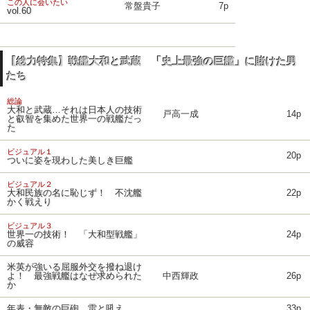
この人に会いたい
常盤貴子
7p
vol.60
【総力特集】戦艦大和と武蔵 「史上最強の巨艦」に賭けた男
たち
総論
大和と武蔵…それは日本人の技術
戸高一成
14p
と叡智を集めた世界一の戦艦だっ
た
ビジュアル１
20p
ついに姿を現わした美しき巨艦
ビジュアル２
大和民族の名に恥じず！ 不沈艦
22p
かく戦えり
ビジュアル３
世界一の技術！ 「大和型戦艦」
24p
の威容
米英が強いる屈服外交を撥ね退け
よ！ 最強戦艦はなぜ求められた
中西輝政
26p
か
年表・無敵の巨砲、雷と吼え
33p