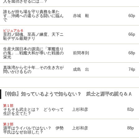
入を成功させるには…？
誰もが持ち場を守り責務を果た
す…沖縄への還らざる闘いに臨ん
赤城 毅
60p
で
ビジュアル６
至烈ノ闘魂、至高ノ練度、天下ニ
66p
恥ヂザル最期ナリ
生産大国日本の源流に「軍艦造り
の鬼」…戦艦大和が導いた戦後の
前間孝則
68p
栄光
真珠湾から七十年…その生き方が
成島 出
74p
問いかけるもの
【特集】知っているようで知らない？ 武士と源平の謎Ｑ＆Ａ
第１部
そもそも武士とは？ どうやって
上杉和彦
82p
生計を立てた？
第２部
源平はライバルではない？ 伊勢
上杉和彦
88p
平氏はなぜ台頭した？