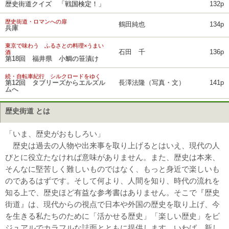
歴史街道クイズ 「戦国検定！」
132p
歴史街道・ロマンへの扉
鶴田純也
134p
兵庫
東京で味わう ふるさとの料理×うまい
石田 千
136p
酒
第18回 福井県 小鯛の笹漬け
続・自転車紀行 シルクロードをゆく
第12回 タブリーズからエルズル
長澤法隆（写真・文）
141p
ムへ
歴史街道 とは
「いま、歴史がおもしろい」
歴史は過去の人物や出来事を取り上げるとはいえ、現代の人
びとに役立たなければ意味がありません。また、歴史は本来、
そんなに堅苦しく難しいものではなく、もっと身近で楽しいも
のであるはずです。そして何より、人間を知り、時代の流れを
知る上で、歴史ほど有益な参考書はありません。そこで『歴史
街道』は、現代からの視点で日本や外国の歴史を取り上げ、今
を生きる私たちのために「活かせる歴史」「楽しい歴史」をビ
ジュアルでカラフルな誌面とともに提供します。いわば、新し