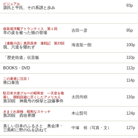
ビジュアル
93p
源氏と平氏、その系譜と歩み
仮装巡洋艦アトランティス 第１回
吉田一彦
95p
羊の皮を被った狼の登場
［連載小説］真田昌幸 連戦記 第23回
海道龍一朗
100p
我、六道を懼れず
「歴史街道」伝言板
110p
BOOKS・DVD
112p
この著者に注目！
114p
将口泰浩
駐日米大使グルーの昭和史 ―天皇を敬
太田尚樹
116p
慕し、開戦回避に尽くしたアメリカ人
第10回 神風号の快挙と誤爆事件
きまぐれ探検 昭和なスケッチ
本山賢司
124p
第20回 四谷界隈
美しい日本のふるさと 奥会津・
中塚 裕（写真・文）
127p
三島町に野の仏を訪ねて