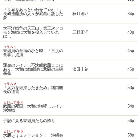
「世界をあっといわせてやれ！」
長崎造船所の人々が武蔵に託した
秋月達郎
34p
夢
太平洋戦争の天王山・第三次ソロ
モン海戦に大和を投入していれ
三野正洋
40p
ば…
コラム１
乗組員の至福のひと時…「三度の
45p
食事」点描
運命のレイテ…不沈艦武蔵ここに
あり、大和は敵艦隊に悲願の主砲
松田十刻
46p
轟発
コラム２
「兵力を維持したきため」猪口艦
53p
長の遺書
ビジュアル４
武蔵の死闘、大和の咆哮…レイテ
54p
沖海戦
手記に見る乗組員たちの誇り
56p
ビジュアル５
大胆シミュレーション！ 沖縄突
58p