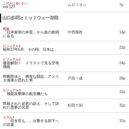
この人に会いたい
ムロツヨシ
7p
vol.127
山口多聞とミッドウェー海戦
総論
「日米衝突の本質」から真の敗因
中西輝政
14p
に迫る
ビジュアル1
22p
昭和17年6月、その時、日本は…
ビジュアル2
徹底解剖！ イラストで見る空母
24p
飛龍
即断即決と、稀有な闘志…アメリ
戸高一成
26p
カ海軍が恐れた男
ビジュアル3
31p
飛龍攻撃隊の航空機たち
黙殺された必死の訴え、そして訪
松田十刻
32p
れた悪夢の光景
コラム1
「司令官も…」出撃する部下へ
37p
の言葉