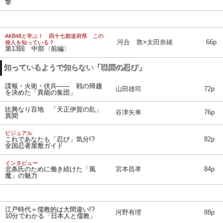
撃
AKB48と学ぶ！ 四十七都道府県 この
河合 敦×太田奈緒
66p
偉人を知っている？
第13回 中部〈前編〉
知っているようで知らない「戦国の忍び」
諜報・火術・伏兵―― 戦の帰趨
山田雄司
72p
を決めた「異能の集団」
比興なり百地 「天正伊賀の乱」
谷津矢車
76p
異聞
ビジュアル
これであなたも「忍び」気分!?
82p
全国忍者屋敷ガイド
インタビュー
北条氏のために働き続けた「風
宮本昌孝
84p
魔」の魅力
江戸時代＝儒教的は大間違い!?
河野有理
88p
10分でわかる「日本人と儒教」