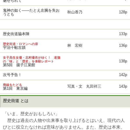
魅せられて
鬼神の如く――たとえ左腕を失お
秋山香乃
128p
うとも
歴史街道脇本陣
133p
歴史街道・ロマンへの扉
林 宏樹
136p
宇治十帖古蹟
女子高生女優・北村優衣がゆく！ 老舗
138p
の「味」と「歴史」を体験レポート
第5回 揚子江菜館
次号予告！
142p
廃線をたどる
写真・文 丸田祥三
143p
第1回 東京編
歴史街道 とは
「いま、歴史がおもしろい」
歴史は過去の人物や出来事を取り上げるとはいえ、現代の人
びとに役立たなければ意味がありません。また、歴史は本来、