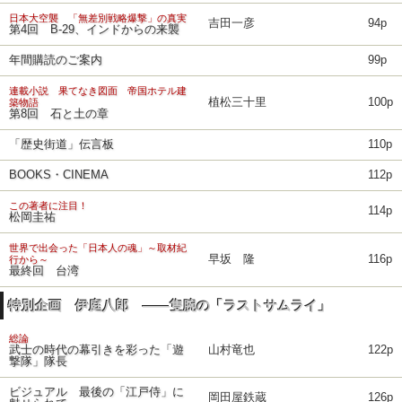
日本大空襲 「無差別戦略爆撃」の真実
吉田一彦
94p
第4回 B-29、インドからの来襲
年間購読のご案内
99p
連載小説 果てなき図面 帝国ホテル建
植松三十里
100p
築物語
第8回 石と土の章
「歴史街道」伝言板
110p
BOOKS・CINEMA
112p
この著者に注目！
114p
松岡圭祐
世界で出会った「日本人の魂」～取材紀
早坂 隆
116p
行から～
最終回 台湾
特別企画 伊庭八郎 ――隻腕の「ラストサムライ」
総論
武士の時代の幕引きを彩った「遊
山村竜也
122p
撃隊」隊長
ビジュアル 最後の「江戸侍」に
岡田屋鉄蔵
126p