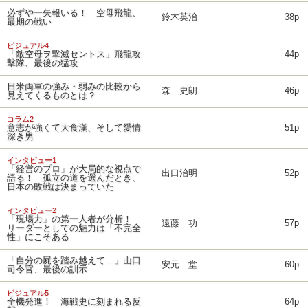
必ずや一矢報いる！ 空母飛龍、
鈴木英治
38p
最期の戦い
ビジュアル4
「敵空母ヲ撃滅セントス」飛龍攻
44p
撃隊、最後の猛攻
日米両軍の強み・弱みの比較から
森 史朗
46p
見えてくるものとは？
コラム2
意志が強くて大食漢、そして愛情
51p
深き男
インタビュー1
「経営のプロ」が大局的な視点で
出口治明
52p
語る！ 孤立の道を選んだとき、
日本の敗戦は決まっていた
インタビュー2
「現場力」の第一人者が分析！
遠藤 功
57p
リーダーとしての魅力は「不完全
性」にこそある
「自分の屍を踏み越えて…」山口
安元 堂
60p
司令官、最後の訓示
ビジュアル5
全機発進！ 海戦史に刻まれる反
64p