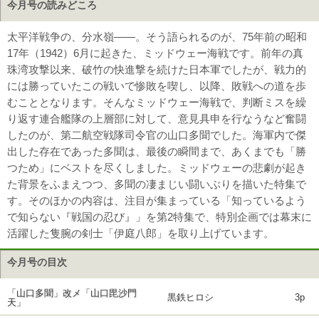
今月号の読みどころ
太平洋戦争の、分水嶺――。そう語られるのが、75年前の昭和
17年（1942）6月に起きた、ミッドウェー海戦です。前年の真
珠湾攻撃以来、破竹の快進撃を続けた日本軍でしたが、戦力的
には勝っていたこの戦いで惨敗を喫し、以降、敗戦への道を歩
むこととなります。そんなミッドウェー海戦で、判断ミスを繰
り返す連合艦隊の上層部に対して、意見具申を行なうなど奮闘
したのが、第二航空戦隊司令官の山口多聞でした。海軍内で傑
出した存在であった多聞は、最後の瞬間まで、あくまでも「勝
つため」にベストを尽くしました。ミッドウェーの悲劇が起き
た背景をふまえつつ、多聞の凄まじい闘いぶりを描いた特集で
す。そのほかの内容は、注目が集まっている「知っているよう
で知らない『戦国の忍び』」を第2特集で、特別企画では幕末に
活躍した隻腕の剣士「伊庭八郎」を取り上げています。
今月号の目次
「山口多聞」改メ「山口毘沙門
黒鉄ヒロシ
3p
天」