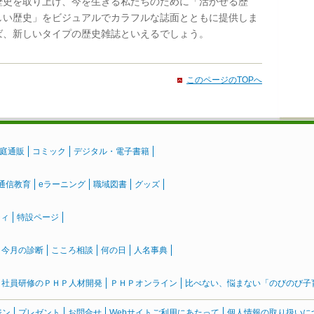
歴史を取り上げ、今を生きる私たちのために「活かせる歴
しい歴史」をビジュアルでカラフルな誌面とともに提供しま
ば、新しいタイプの歴史雑誌といえるでしょう。
このページのTOPへ
庭通販
コミック
デジタル・電子書籍
通信教育
eラーニング
職域図書
グッズ
ティ
特設ページ
』今月の診断
こころ相談
何の日
人名事典
社員研修のＰＨＰ人材開発
ＰＨＰオンライン
比べない、悩まない「のびのび子育て
ジン
プレゼント
お問合せ
Webサイトご利用にあたって
個人情報の取り扱いに