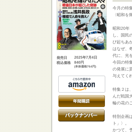
今月の特
〈昭和を
昭和20年
し、国民
び起ちあ
はなぜ、
代に、光
2025年7月4日
発売日
今回の特
840円
税込価格
(本体価格764円)
の発展に
与えてく
特集２は
んだ戦国
輪の花の
特別企画
ト」〉。
かつて、