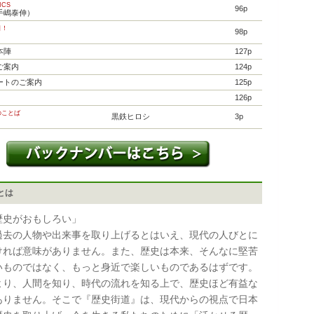
ICS
96p
手嶋泰伸）
目！
98p
本陣
127p
ご案内
124p
ートのご案内
125p
126p
のことば
黒鉄ヒロシ
3p
とは
歴史がおもしろい」
去の人物や出来事を取り上げるとはいえ、現代の人びとに
ければ意味がありません。また、歴史は本来、そんなに堅苦
いものではなく、もっと身近で楽しいものであるはずです。
より、人間を知り、時代の流れを知る上で、歴史ほど有益な
ありません。そこで『歴史街道』は、現代からの視点で日本