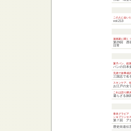
この人に会い
vol.213
漫画家に聞く
第29回 
日常
菓子パン、総
パンの日本
兄弟で故事成
三国志で名
スキンケア、
お江戸の女
これは語り継
還らざる旅
巻末グラビア
ン＆プリンセ
第７回 ア
歴史街道伝