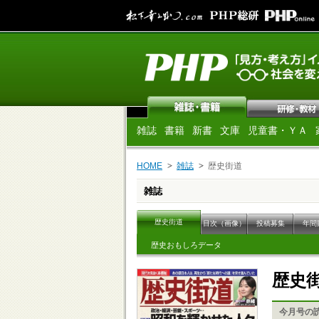
雑誌
書籍
新書
文庫
児童書・ＹＡ
HOME
雑誌
歴史街道
雑誌
歴史街道
目次（画像）
投稿募集
年間
歴史おもしろデータ
歴史
今月号の