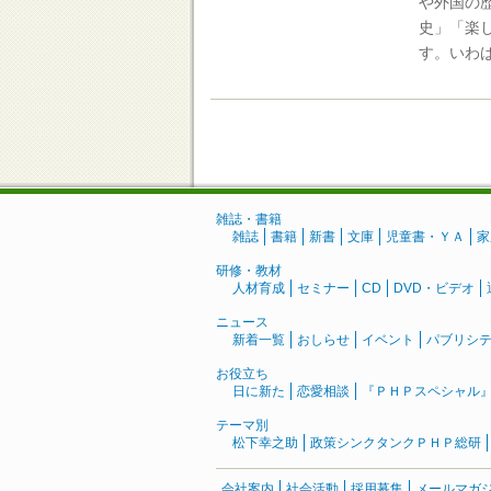
や外国の
史」「楽
す。いわ
雑誌・書籍
雑誌
書籍
新書
文庫
児童書・ＹＡ
家
研修・教材
人材育成
セミナー
CD
DVD・ビデオ
ニュース
新着一覧
おしらせ
イベント
パブリシ
お役立ち
日に新た
恋愛相談
『ＰＨＰスペシャル
テーマ別
松下幸之助
政策シンクタンクＰＨＰ総研
会社案内
社会活動
採用募集
メールマガ