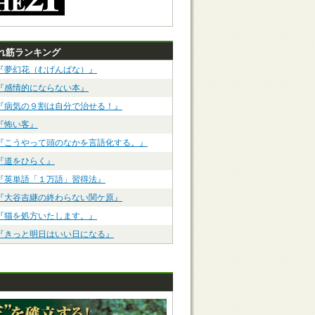
れ筋ランキング
『夢幻花（むげんばな）』
『感情的にならない本』
『病気の９割は自分で治せる！』
『怖い客』
『こうやって頭のなかを言語化する。』
『道をひらく』
『英単語「１万語」習得法』
『大谷吉継の終わらない関ケ原』
『猫を処方いたします。』
『きっと明日はいい日になる』