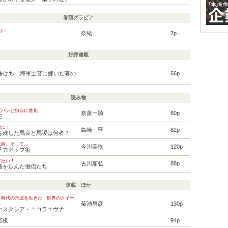
巻頭グラビア
たい
奈緒
7p
好評連載
！
西香はち 海軍士官に嫁いだ妻の
66p
読み物
菜パンと独自に進化
奈落一騎
60p
史
語に！
島崎 晋
82p
を残した馬良と馬謖は何者？
化粧、そして…
今川美玖
120p
子力アップ術
ぎたい！
古川順弘
88p
路を歩んだ僧侶たち
連載 ほか
 時代の荒波を生きた 世界のクイー
菊池昌彦
130p
ス
ナスタシア・ニコラエヴナ
言板
94p