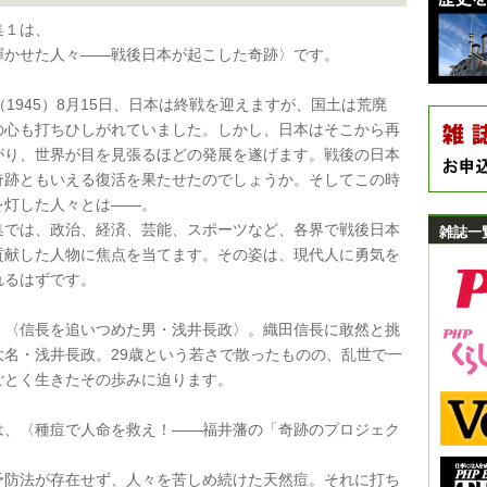
集１は、
輝かせた人々――戦後日本が起こした奇跡〉です。
（1945）8月15日、日本は終戦を迎えますが、国土は荒廃
の心も打ちひしがれていました。しかし、日本はそこから再
がり、世界が目を見張るほどの発展を遂げます。戦後の日本
奇跡ともいえる復活を果たせたのでしょうか。そしてこの時
を灯した人々とは――。
集では、政治、経済、芸能、スポーツなど、各界で戦後日本
雑誌一
貢献した人物に焦点を当てます。その姿は、現代人に勇気を
れるはずです。
、〈信長を追いつめた男・浅井長政〉。織田信長に敢然と挑
大名・浅井長政。29歳という若さで散ったものの、乱世で一
ごとく生きたその歩みに迫ります。
は、〈種痘で人命を救え！――福井藩の「奇跡のプロジェク
予防法が存在せず、人々を苦しめ続けた天然痘。それに打ち