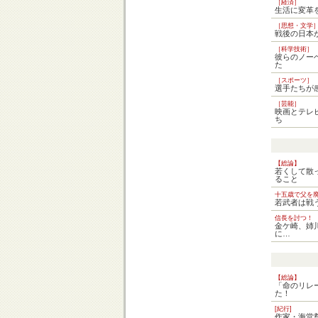
［経済］
生活に変革
［思想・文学
戦後の日本
［科学技術］
彼らのノー
た
［スポーツ］
選手たちが
［芸能］
映画とテレ
ち
【総論】
若くして散
ること
十五歳で父を
若武者は戦
信長を討つ！
金ケ崎、姉
に…
【総論】
「命のリレ
た！
[紀行]
作家・海堂