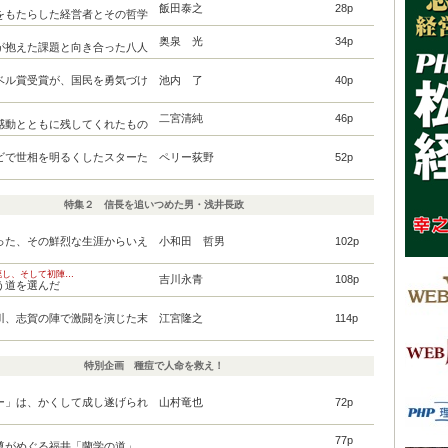
飯田泰之
28p
をもたらした経営者とその哲学
］
奥泉 光
34p
が抱えた課題と向き合った八人
ベル賞受賞が、国民を勇気づけ
池内 了
40p
二宮清純
46p
感動とともに残してくれたもの
ビで世相を明るくしたスターた
ペリー荻野
52p
特集２ 信長を追いつめた男・浅井長政
った、その鮮烈な生涯からいえ
小和田 哲男
102p
廃し、そして初陣…
吉川永青
108p
う道を選んだ
川、志賀の陣で激闘を演じた末
江宮隆之
114p
特別企画 種痘で人命を救え！
ー」は、かくして成し遂げられ
山村竜也
72p
77p
尊がめぐる福井「蘭学の道」