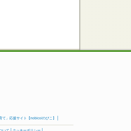
」応援サイト【nobico/のびこ】
ついて
クッキーポリシー