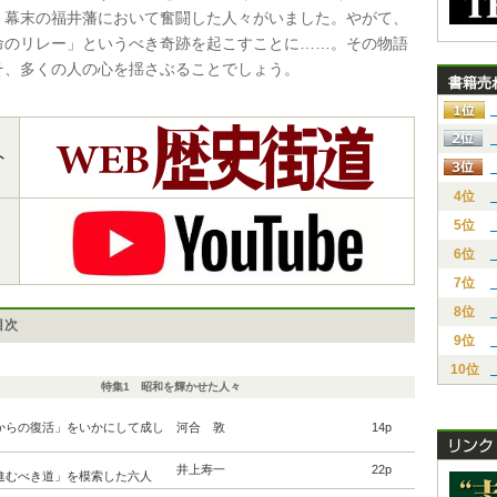
、幕末の福井藩において奮闘した人々がいました。やがて、
命のリレー」というべき奇跡を起こすことに……。その物語
そ、多くの人の心を揺さぶることでしょう。
書籍売
ト
4位
5位
6位
7位
8位
目次
9位
10位
特集1 昭和を輝かせた人々
からの復活」をいかにして成し
河合 敦
14p
井上寿一
22p
進むべき道」を模索した六人