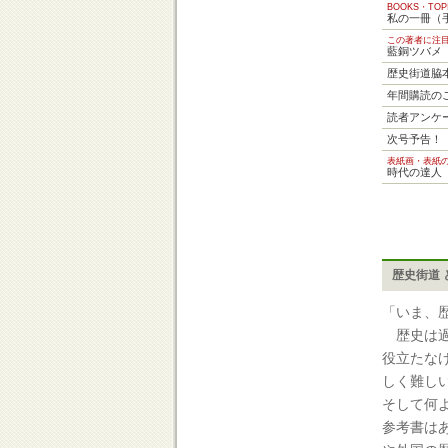
BOOKS・TOP
私の一冊（
この著者に注
藍銅ツバメ
歴史街道脇
年間購読の
読者アンケ
次号予告！
表紙画・表紙
時代の達人
歴史街道 
「いま、
歴史は過
役立たな
しく難し
そして何
参考書は