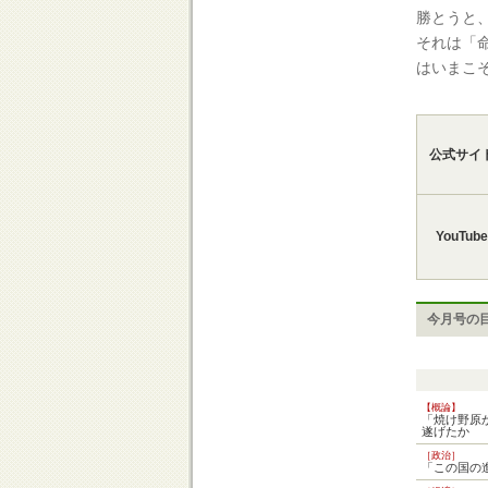
勝とうと
それは「
はいまこ
公式サイ
YouTube
今月号の
【概論】
「焼け野原
遂げたか
［政治］
「この国の