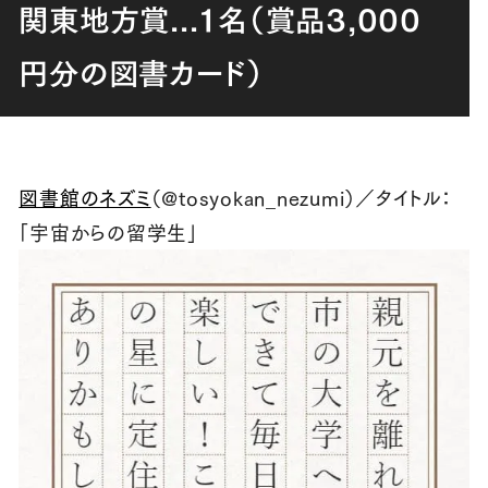
関東地方賞
...
１名（賞品
3,000
円分の図書カード）
図書館のネズミ
（
@tosyokan_nezumi
）／タイトル：
「宇宙からの留学生」