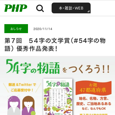
MENU
MENU
Home
お知らせ・最新情報
おしらせ
第７回 ５４字の文学賞（#54字の物語） 優秀作品発表！
本・雑誌・WEB
本・雑誌・WEB
おしらせ
2020/11/14
第７回 ５４字の文学賞（#54字の物
語） 優秀作品発表！