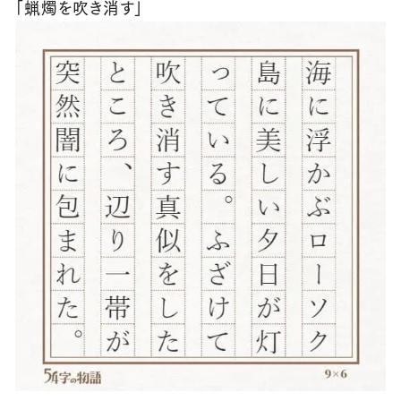
「蝋燭を吹き消す」