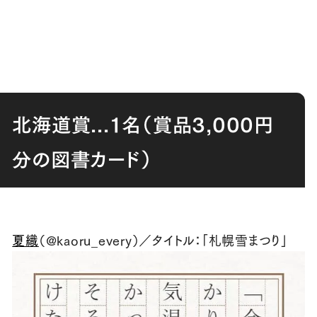
北海道賞...１名（賞品
3,000
円
分の図書カード）
夏織
（
@kaoru_every
）／タイトル：「札幌雪まつり」