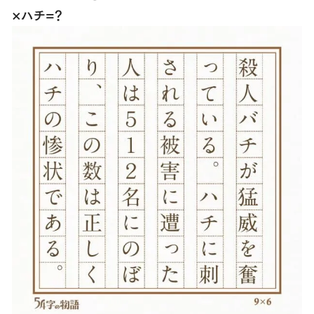
×ハチ=？