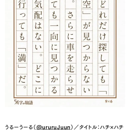
うるーうーる（
@ururuJuun
）／タイトル：ハチ×ハチ