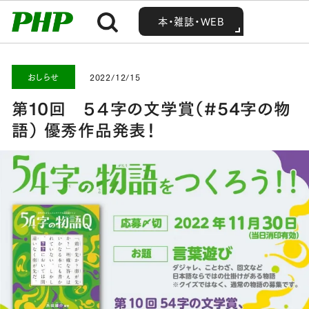
MENU
MENU
Home
お知らせ・最新情報
おしらせ
第10回 ５４字の文学賞（#54字の物語） 優秀作品発表！
本・雑誌・WEB
本・雑誌・WEB
おしらせ
2022/12/15
第10回 ５４字の文学賞（#54字の物
語） 優秀作品発表！