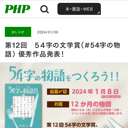
MENU
MENU
Home
お知らせ・最新情報
おしらせ
第12回 ５４字の文学賞（#54字の物語） 優秀作品発表！
本・雑誌・WEB
本・雑誌・WEB
おしらせ
2024/01/30
第12回 ５４字の文学賞（#54字の物
語） 優秀作品発表！