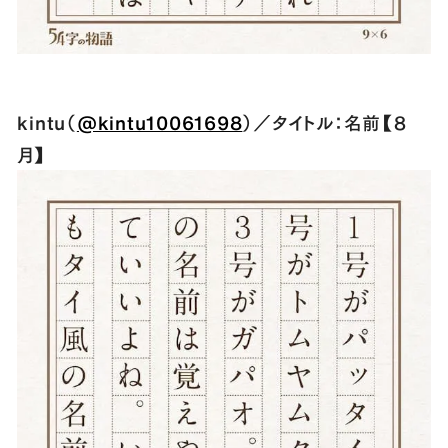
kintu（
@kintu10061698
）／タイトル：名前【８
月】