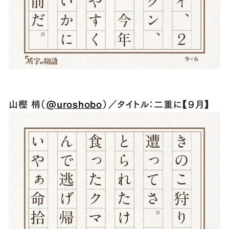
山樫 梢（
@uroshobo
）／タイトル：二重に【９月】