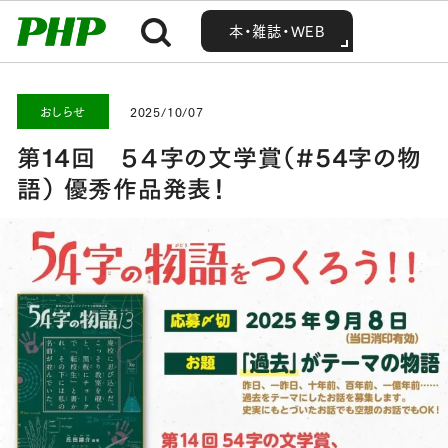
MENU
MENU
Home
お知らせ・最新情報
おしらせ
第14回 ５４字の文学賞（#54字の物語） 優秀作品発表！
本・雑誌・WEB
本・雑誌・WEB
おしらせ
2025/10/07
第14回 ５４字の文学賞（#54字の物
語） 優秀作品発表！