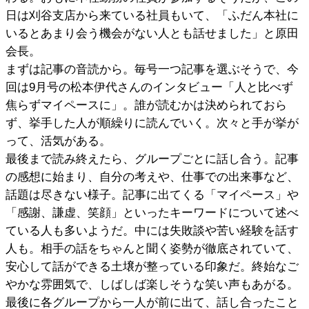
日は刈谷支店から来ている社員もいて、「ふだん本社に
いるとあまり会う機会がない人とも話せました」と原田
会長。
まずは記事の音読から。毎号一つ記事を選ぶそうで、今
回は9月号の松本伊代さんのインタビュー「人と比べず
焦らずマイペースに」。誰が読むかは決められておら
ず、挙手した人が順繰りに読んでいく。次々と手が挙が
って、活気がある。
最後まで読み終えたら、グループごとに話し合う。記事
の感想に始まり、自分の考えや、仕事での出来事など、
話題は尽きない様子。記事に出てくる「マイペース」や
「感謝、謙虚、笑顔」といったキーワードについて述べ
ている人も多いようだ。中には失敗談や苦い経験を話す
人も。相手の話をちゃんと聞く姿勢が徹底されていて、
安心して話ができる土壌が整っている印象だ。終始なご
やかな雰囲気で、しばしば楽しそうな笑い声もあがる。
最後に各グループから一人が前に出て、話し合ったこと