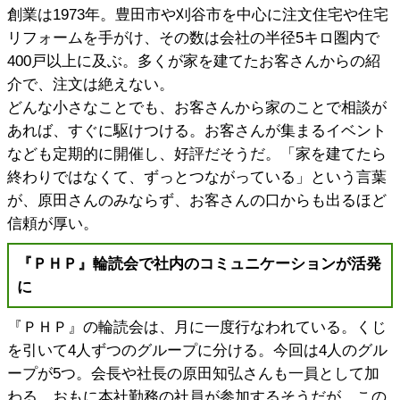
創業は1973年。豊田市や刈谷市を中心に注文住宅や住宅
リフォームを手がけ、その数は会社の半径5キロ圏内で
400戸以上に及ぶ。多くが家を建てたお客さんからの紹
介で、注文は絶えない。
どんな小さなことでも、お客さんから家のことで相談が
あれば、すぐに駆けつける。お客さんが集まるイベント
なども定期的に開催し、好評だそうだ。「家を建てたら
終わりではなくて、ずっとつながっている」という言葉
が、原田さんのみならず、お客さんの口からも出るほど
信頼が厚い。
『ＰＨＰ』輪読会で社内のコミュニケーションが活発
に
『ＰＨＰ』の輪読会は、月に一度行なわれている。くじ
を引いて4人ずつのグループに分ける。今回は4人のグル
ープが5つ。会長や社長の原田知弘さんも一員として加
わる。おもに本社勤務の社員が参加するそうだが、この