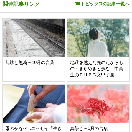
関連記事リンク
トピックスの記事一覧へ
無駄と無為～10月の言葉
地獄を越えた先のたからも
の～きらめきと歩む 中高
生のＰＨＰ作文甲子園
母の夜なべ...エッセイ「生き
真摯さ～9月の言葉