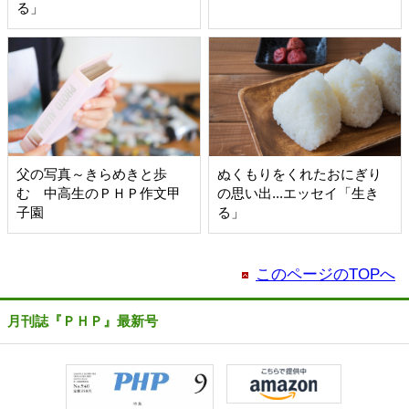
る」
父の写真～きらめきと歩
ぬくもりをくれたおにぎり
む 中高生のＰＨＰ作文甲
の思い出...エッセイ「生き
子園
る」
このページのTOPへ
月刊誌『ＰＨＰ』最新号