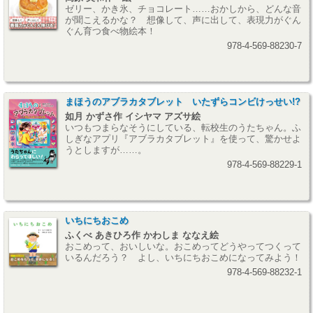
ゼリー、かき氷、チョコレート……おかしから、どんな音
が聞こえるかな？ 想像して、声に出して、表現力がぐん
ぐん育つ食べ物絵本！
978-4-569-88230-7
まほうのアブラカタブレット いたずらコンビけっせい!?
如月 かずさ作 イシヤマ アズサ絵
いつもつまらなそうにしている、転校生のうたちゃん。ふ
しぎなアプリ『アブラカタブレット』を使って、驚かせよ
うとしますが……。
978-4-569-88229-1
いちにちおこめ
ふくべ あきひろ作 かわしま ななえ絵
おこめって、おいしいな。おこめってどうやってつくって
いるんだろう？ よし、いちにちおこめになってみよう！
978-4-569-88232-1