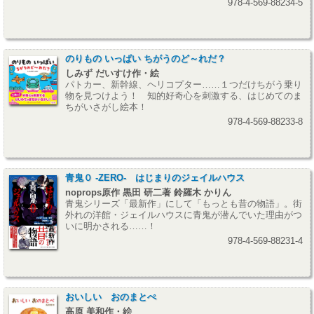
978-4-569-88234-5
のりもの いっぱい ちがうのど～れだ？
しみず だいすけ作・絵
パトカー、新幹線、ヘリコプター……１つだけちがう乗り
物を見つけよう！ 知的好奇心を刺激する、はじめてのま
ちがいさがし絵本！
978-4-569-88233-8
青鬼０ -ZERO- はじまりのジェイルハウス
noprops原作 黒田 研二著 鈴羅木 かりん
青鬼シリーズ「最新作」にして「もっとも昔の物語」。街
外れの洋館・ジェイルハウスに青鬼が潜んでいた理由がつ
いに明かされる……！
978-4-569-88231-4
おいしい おのまとぺ
高原 美和作・絵