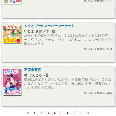
978-4-569-88227-7
ムクとブーのスーパーマーケット
いじま さおり作・絵
おかいものにやってきた、しばけんのムクとおばけのブ
ー。やさい、さかな、パン、おかし……。なにをかおうか
悩んじゃう！
978-4-569-88225-3
不完全宣言
林 けんじろう著
離婚はお父さんのせいなんだ。不器用で頼りない、こんな
お父さんなんてもううんざり。私は家出する。親友のなく
しもの探しを口実に。
978-4-569-88224-6
<
1
2
3
4
5
6
7
8
>