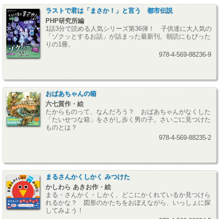
ラストで君は「まさか！」と言う 都市伝説
PHP研究所編
1話3分で読める人気シリーズ第36弾！ 子供達に大人気の
「ゾクッとするお話」が詰まった最新刊。朝読にもぴった
りの1冊。
978-4-569-88236-9
おばあちゃんの箱
六七質作・絵
たからものって、なんだろう？ おばあちゃんがなくした
「たいせつな箱」をさがし歩く男の子。さいごに見つけた
ものとは？
978-4-569-88235-2
まるさんかくしかく みつけた
かしわら あきお作・絵
まる・さんかく・しかく、どこにかくれているか見つけら
れるかな？ 図形のかたちをおぼえながら、いっしょに探
してみよう！