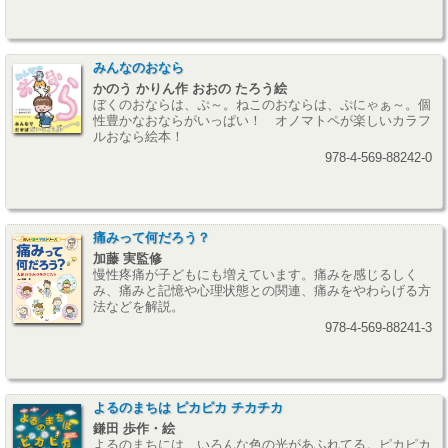
みんなのおなら
かのう かりん作 おおの たろう絵
ぼくのおならは、ぷ～。ねこのおならは、ぷにゃぁ～。個
性豊かなおならがいっぱい！ オノマトペが楽しいカラフ
ルおなら絵本！
978-4-569-88242-0
痛みって何だろう？
加藤 実監修
慢性疼痛が子どもにも増えています。痛みを感じるしく
み、痛みと記憶や心理状態との関連、痛みをやわらげる方
法などを解説。
978-4-569-88241-3
よるのまちは ピカピカ チカチカ
鎌田 歩作・絵
よるのまちには、いろんな色の光があふれてる。ピカピカ