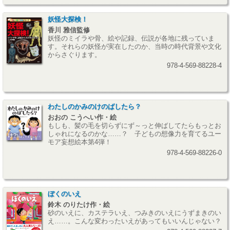
妖怪大探検！
香川 雅信監修
妖怪のミイラや骨、絵や記録、伝説が各地に残っていま
す。それらの妖怪が実在したのか、当時の時代背景や文化
からさぐります。
978-4-569-88228-4
わたしのかみのけのばしたら？
おおの こうへい作・絵
もしも、髪の毛を切らずにず～っと伸ばしてたらもっとお
しゃれになるのかな……？ 子どもの想像力を育てるユー
モア妄想絵本第4弾！
978-4-569-88226-0
ぼくのいえ
鈴木 のりたけ作・絵
砂のいえに、カステラいえ、つみきのいえにうずまきのい
え……。こんな変わったいえがあってもいいんじゃない？