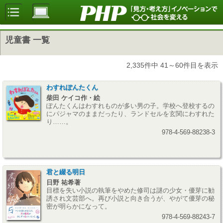
児童書 一覧
2,335件中 41～60件目を表示
わすれぽんたくん
柴田 ケイコ作・絵
ぽんたくんはわすれものが多い男の子。学校へ登校するの
にパジャマのままだったり、ランドセルを玄関にわすれた
り……。
978-4-569-88238-3
君と綴る明日
日野 祐希著
目標を失い小説の執筆をやめた修司は謎の少女・優芽に勧
誘され文芸部へ。再び小説と向き合うが、やがて優芽の秘
密が明らかになって。
978-4-569-88243-7