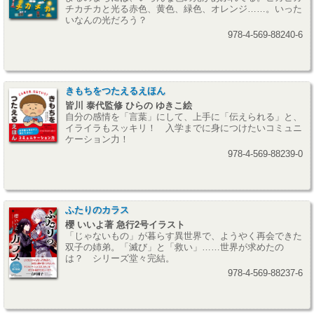
チカチカと光る赤色、黄色、緑色、オレンジ……。いった
いなんの光だろう？
978-4-569-88240-6
きもちをつたえるえほん
皆川 泰代監修 ひらの ゆきこ絵
自分の感情を「言葉」にして、上手に「伝えられる」と、
イライラもスッキリ！ 入学までに身につけたいコミュニ
ケーション力！
978-4-569-88239-0
ふたりのカラス
櫻 いいよ著 急行2号イラスト
「じゃないもの」が暮らす異世界で、ようやく再会できた
双子の姉弟。「滅び」と「救い」……世界が求めたの
は？ シリーズ堂々完結。
978-4-569-88237-6