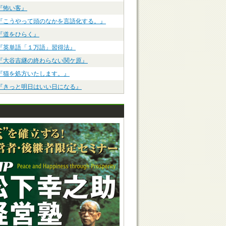
『怖い客』
『こうやって頭のなかを言語化する。』
『道をひらく』
『英単語「１万語」習得法』
『大谷吉継の終わらない関ケ原』
『猫を処方いたします。』
『きっと明日はいい日になる』