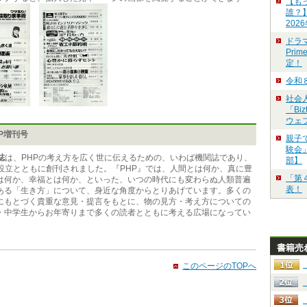
【も
誰？
202
ドラ
Pri
定！
令和
社会
「Bi
ウェ
P増刊号
親子
験会」
誌
は、PHPの考え方を広く世に伝えるための、いわば機関誌であり、
部】
所設立とともに創刊されました。『PHP』では、人間とは何か、真に豊
「第
は何か、幸福とは何か、といった、いつの時代にも変わらぬ人類普遍
表！
ある「生き方」について、身近な角度からとりあげています。多くの
にもとづく貴重な意見・提言をもとに、物の見方・考え方についての
・中学生からお年寄りまで多くの読者とともに考える広場になってい
書籍売
このページのTOPへ