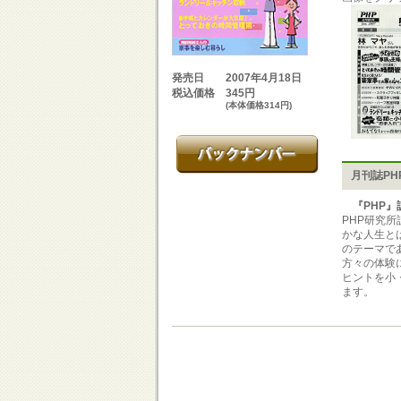
2007年4月18日
発売日
345円
税込価格
(本体価格314円)
月刊誌PH
『PHP』
PHP研究
かな人生と
のテーマで
方々の体験
ヒントを小
ます。