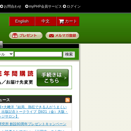
お問合わせ
myPHP会員サービス
ログイン
English
中文
カート
プレゼント
メルマガ登録
ュース
淳×大﨑洋『結局、熱狂できる人がうまくい
』出版記念トークライブ【8/21（金）大阪・
ッジサロン】
P研究所 創設80周年プレゼントキャンペーン