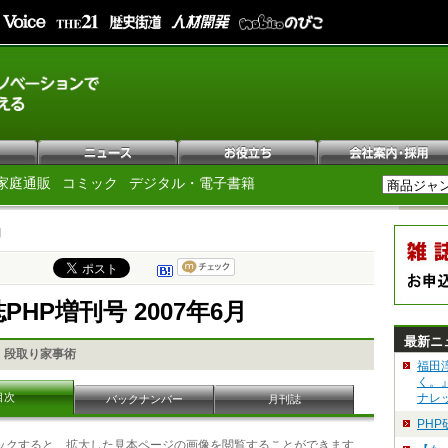
家庭通販
コミック
デジタル・電子書籍
月
PHP増刊号 2007年6月
最新ニ
！段取り家事術
福田
く。
目次
ナレ
バックナンバー
月刊誌
PH
ックすると、拡大した見本ページの画像を閲覧することができます