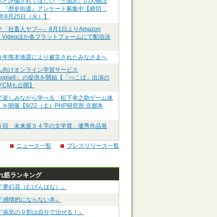
っと評価されてほしい『三国志』の人物は
】『歴史街道』アンケート募集中【締切：
6年8月25日（火）】
マ「社畜人ヤブ―」8月1日よりAmazon
me Videoほか各プラットフォームにて配信決
８年熊本地震により被災されたみなさまへ
人向けオンライン学習サービス
ztopia®」の提供を開始【「ぺこぱ」出演の
ブCMも公開】
で楽しみながら学べる「松下幸之助ゲーム体
を開催【8/22（土）PHP研究所 京都本
４回 未来屋５４字の文学賞」優秀作品発
ニュース一覧
プレスリリース一覧
れ筋ランキング
『夢幻花（むげんばな）』
『感情的にならない本』
『病気の９割は自分で治せる！』