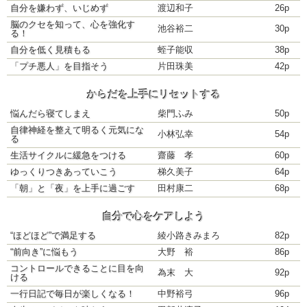
自分を嫌わず、いじめず
渡辺和子
26p
脳のクセを知って、心を強化す
池谷裕二
30p
る！
自分を低く見積もる
蛭子能収
38p
「プチ悪人」を目指そう
片田珠美
42p
からだを上手にリセットする
悩んだら寝てしまえ
柴門ふみ
50p
自律神経を整えて明るく元気にな
小林弘幸
54p
る
生活サイクルに緩急をつける
齋藤 孝
60p
ゆっくりつきあっていこう
梯久美子
64p
「朝」と「夜」を上手に過ごす
田村康二
68p
自分で心をケアしよう
“ほどほど”で満足する
綾小路きみまろ
82p
“前向き”に悩もう
大野 裕
86p
コントロールできることに目を向
為末 大
92p
ける
一行日記で毎日が楽しくなる！
中野裕弓
96p