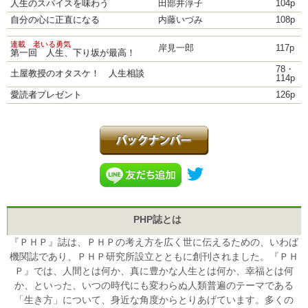
人生のスパイスを味わう
田部井淳子
104p
自分の心に正直になる
内藤いづみ
108p
連載 老いる勇気
岸見一郎
117p
第一回 人生、下り坂が最高！
78・
土屋教授のオタスケ！ 人生相談
114p
愛読者プレゼント
126p
PHP誌とは
『ＰＨＰ』誌は、ＰＨＰの考え方を広く世に伝えるための、いわば
機関誌であり、ＰＨＰ研究所設立とともに創刊されました。『ＰＨ
Ｐ』では、人間とは何か、真に豊かな人生とは何か、幸福とは何
か、といった、いつの時代にも変わらぬ人類普遍のテーマである
「生き方」について、身近な角度からとりあげています。多くの