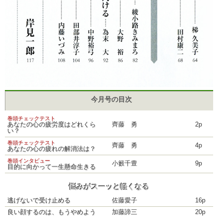
今月号の目次
巻頭チェックテスト
あなたの心の疲労度はどれくら
齊藤 勇
2p
い？
巻頭チェックテスト
齊藤 勇
4p
あなたの心の疲れの解消法は？
巻頭インタビュー
小籔千豊
9p
目的に向かって一生懸命生きる
悩みがスーッと軽くなる
逃げないで受け止める
佐藤愛子
16p
良い顔するのは、もうやめよう
加藤諦三
20p