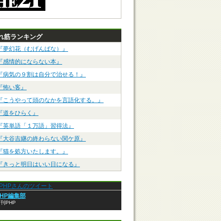
れ筋ランキング
『夢幻花（むげんばな）』
『感情的にならない本』
『病気の９割は自分で治せる！』
『怖い客』
『こうやって頭のなかを言語化する。』
『道をひらく』
『英単語「１万語」習得法』
『大谷吉継の終わらない関ケ原』
『猫を処方いたします。』
『きっと明日はいい日になる』
anPHPさんのツイート
PHP編集部
刊PHP