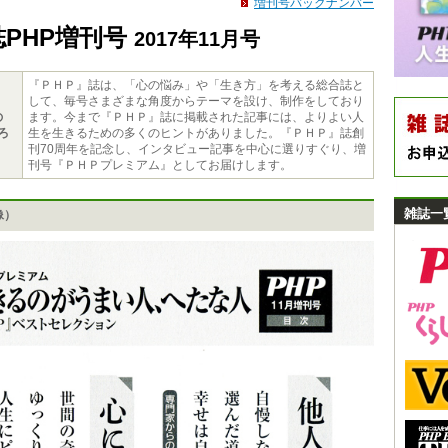
増刊号バックナンバー
誌PHP増刊号
2017年11月号
『ＰＨＰ』誌は、「心の悩み」や「生き方」を考える総合誌と
して、毎号さまざまな角度からテーマを設け、制作をしており
の
ます。今まで『ＰＨＰ』誌に掲載された記事には、よりよい人
ろ
生を生きるための多くのヒントがありました。『ＰＨＰ』誌創
刊70周年を記念し、インタビュー記事を中心に選りすぐり、増
刊号『ＰＨＰプレミアム』としてお届けします。
雑誌一
像）