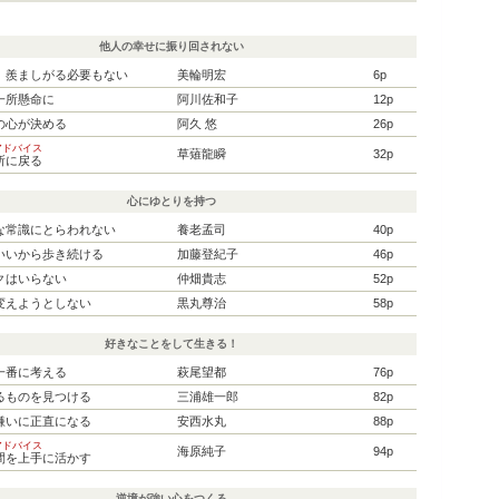
他人の幸せに振り回されない
、羨ましがる必要もない
美輪明宏
6p
一所懸命に
阿川佐和子
12p
の心が決める
阿久 悠
26p
アドバイス
草薙龍瞬
32p
所に戻る
心にゆとりを持つ
な常識にとらわれない
養老孟司
40p
いいから歩き続ける
加藤登紀子
46p
クはいらない
仲畑貴志
52p
変えようとしない
黒丸尊治
58p
好きなことをして生きる！
一番に考える
萩尾望都
76p
るものを見つける
三浦雄一郎
82p
嫌いに正直になる
安西水丸
88p
アドバイス
海原純子
94p
間を上手に活かす
逆境が強い心をつくる