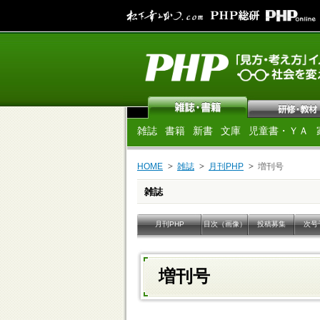
雑誌
書籍
新書
文庫
児童書・ＹＡ
HOME
雑誌
月刊PHP
増刊号
雑誌
月刊PHP
目次（画像）
投稿募集
次号
増刊号