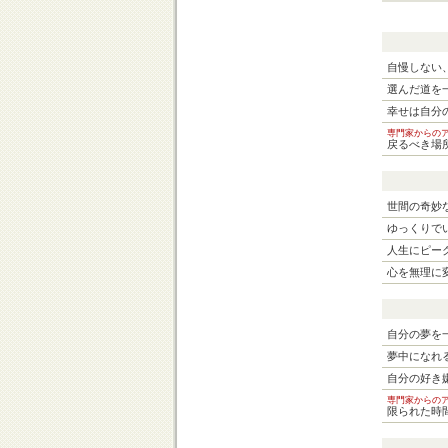
自慢しない
選んだ道を
幸せは自分
専門家からの
戻るべき場
世間の奇妙
ゆっくりで
人生にピー
心を無理に
自分の夢を
夢中になれ
自分の好き
専門家からの
限られた時