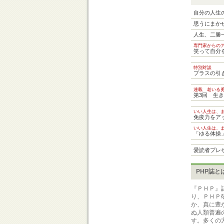
自分の人生
思うにまか
人生、二勝
専門家からの
笑って自分
特別対談
プラスの引
連載 老いる
第3回 生
いい人生は、
免疫力をア
いい人生は、
「ゆる体操
愛読者プレ
PHP誌と
『ＰＨＰ』
り、ＰＨＰ
か、真に豊
ぬ人類普遍
す。多くの