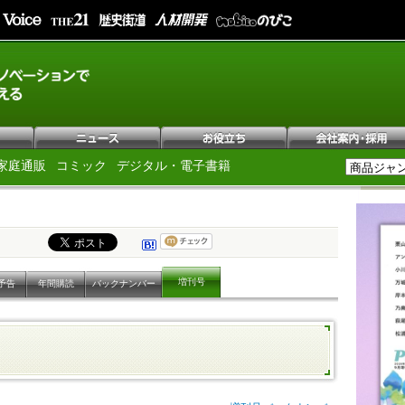
家庭通販
コミック
デジタル・電子書籍
増刊号
予告
年間購読
バックナンバー