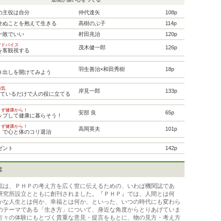
の主役は自分
仲代達矢
108p
せぬことを抱えて生きる
高樹のぶ子
114p
一敗でいい
村田兆治
120p
アドバイス
茂木健一郎
126p
を客観視する
羽生善治×和田秀樹
18p
き出しを開けてみよう
勇気
岸見一郎
133p
きているだけで人の役に立てる
まず健康から！
安部 良
65p
ップして健康に暮らそう！
まず健康から！
高岡英夫
101p
」で心と体のコリ退治
ゼント
142p
は
誌は、ＰＨＰの考え方を広く世に伝えるための、いわば機関誌であ
研究所設立とともに創刊されました。『ＰＨＰ』では、人間とは何
かな人生とは何か、幸福とは何か、といった、いつの時代にも変わら
のテーマである「生き方」について、身近な角度からとりあげていま
方々の体験にもとづく貴重な意見・提言をもとに、物の見方・考え方