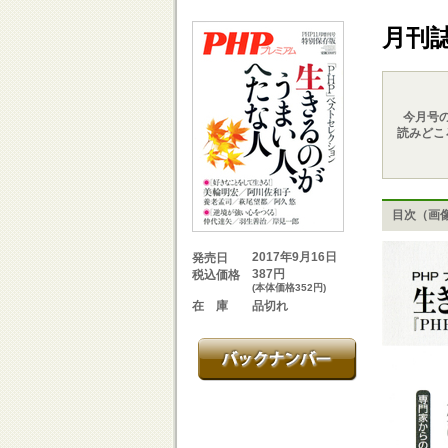
月刊
今月号
読みどこ
目次（画
2017年9月16日
発売日
387円
税込価格
(本体価格352円)
品切れ
在 庫