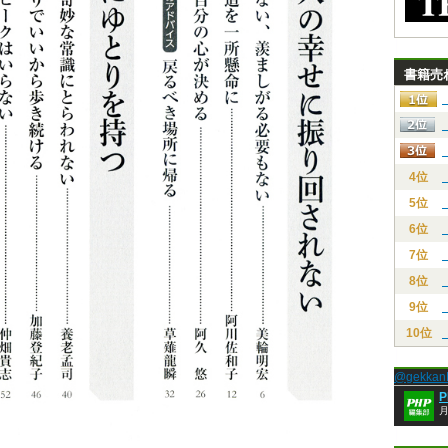
書籍売
4位
5位
6位
7位
8位
9位
10位
@gekk
月