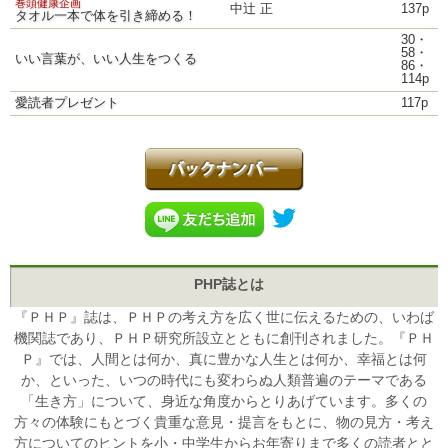
巻頭健康企画
中辻 正
137p
タオル一本で体を引き締める！
30・
58・
いい言葉が、いい人生をつくる
86・
114p
愛読者プレゼント
117p
PHP誌とは
『ＰＨＰ』誌は、ＰＨＰの考え方を広く世に伝えるための、いわば
機関誌であり、ＰＨＰ研究所設立とともに創刊されました。『ＰＨ
Ｐ』では、人間とは何か、真に豊かな人生とは何か、幸福とは何
か、といった、いつの時代にも変わらぬ人類普遍のテーマである
「生き方」について、身近な角度からとりあげています。多くの
方々の体験にもとづく貴重な意見・提言をもとに、物の見方・考え
方についてのヒントを小・中学生からお年寄りまで多くの読者とと