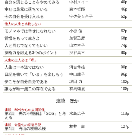
自分を演じることをやめてみる
中村メイコ
40p
幸せは足元に落ちている
森本哲郎
46p
今の自分を受け入れる
宇佐美百合子
52p
他人の人生と比較しない
モノマネでは幸せになれない
小椋 佳
62p
覚悟をもって生きよ
加賀乙彦
68p
人と同じでなくてもいい
山本容子
74p
決断力を鍛える3つのポイント
渋谷昌三
80p
人生の主人公は「私」
人生は一本道ではない
河合隼雄
90p
日記を書いて「いま」を楽しもう
中山庸子
96p
夢こそが自分自身である
堀田 力
102p
誰もが唯一無二の存在である
有馬賴底
108p
連載 ほか
連載 50代からの人間関係
第2回 夫の不機嫌は「SOS」と考
水島広子
118p
える
連載 朱堂旬の京都日記
柏井 壽
127p
第4回 円山の枝垂れ桜