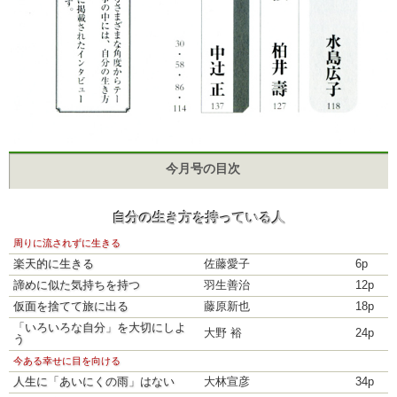
今月号の目次
自分の生き方を持っている人
周りに流されずに生きる
楽天的に生きる
佐藤愛子
6p
諦めに似た気持ちを持つ
羽生善治
12p
仮面を捨てて旅に出る
藤原新也
18p
「いろいろな自分」を大切にしよ
大野 裕
24p
う
今ある幸せに目を向ける
人生に「あいにくの雨」はない
大林宣彦
34p