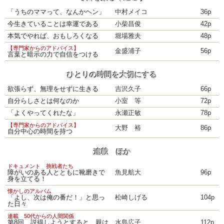
「うちのママって、なんかヘン」
中村メイコ
36p
今生きていることは幸運である
小柴昌俊
42p
本気でやれば、おもしろくなる
堀場雅夫
48p
【専門家からのアドバイス】
金盛浦子
56p
言葉と暗示の力で自信をつける
ひとりの時間を大切にする
欲張らず、無理をせずに生きる
吉沢久子
66p
自分らしさとは何なのか
小室 等
72p
「よくやってくれたな」
永瀬正敏
78p
【専門家からのアドバイス】
大野 裕
86p
自分中心の時間を持つ
連載 ほか
ドキュメント 挑戦者たち
障がいのある人とともに靴磨きで
魚見航大
96p
身を立てる！
懐かしのアルバム
「よし、次は俺の番だ！」と思っ
松崎しげる
104p
た日々
連載 50代からの人間関係
第8回 説得しようとすると、親は
水島広子
112p