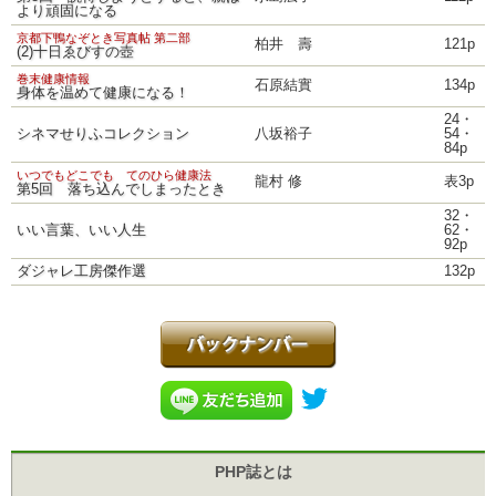
より頑固になる
京都下鴨なぞとき写真帖 第二部
柏井 壽
121p
(2)十日ゑびすの壺
巻末健康情報
石原結實
134p
身体を温めて健康になる！
24・
シネマせりふコレクション
八坂裕子
54・
84p
いつでもどこでも てのひら健康法
龍村 修
表3p
第5回 落ち込んでしまったとき
32・
いい言葉、いい人生
62・
92p
ダジャレ工房傑作選
132p
PHP誌とは