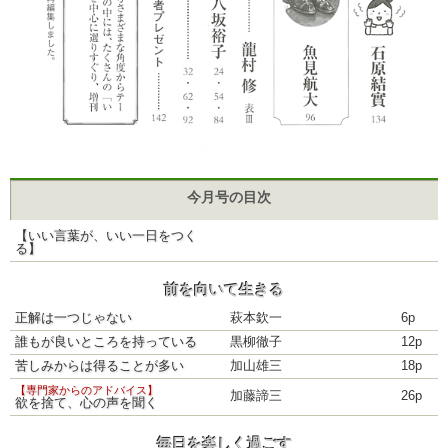
今月号の目次
【いい言葉が、いい一日をつく
る】
前を向いて生きる
正解は一つじゃない
萩本欽一
6p
誰もが良いところを持っている
黒柳徹子
12p
苦しみからは得ることが多い
加山雄三
18p
【専門家からのアドバイス】
加藤諦三
26p
欲を捨て、心の声を聞く
毎日を楽しく過ごす