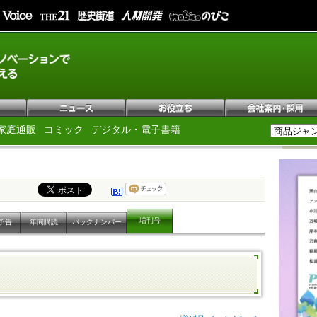
家庭通販
コミック
デジタル・電子書籍
増刊号
予告
年間購読
バックナンバー