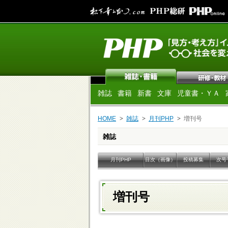
雑誌
書籍
新書
文庫
児童書・ＹＡ
HOME
雑誌
月刊PHP
増刊号
雑誌
月刊PHP
目次（画像）
投稿募集
次号
増刊号