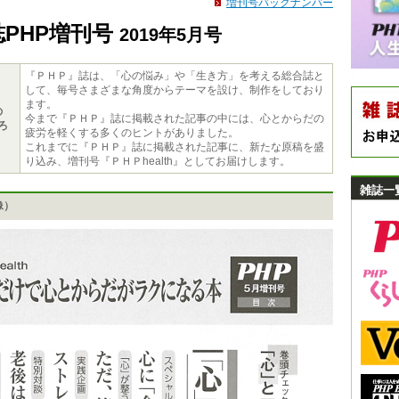
増刊号バックナンバー
誌PHP増刊号
2019年5月号
『ＰＨＰ』誌は、「心の悩み」や「生き方」を考える総合誌と
して、毎号さまざまな角度からテーマを設け、制作をしており
ます。
の
今まで『ＰＨＰ』誌に掲載された記事の中には、心とからだの
ろ
疲労を軽くする多くのヒントがありました。
これまでに『ＰＨＰ』誌に掲載された記事に、新たな原稿を盛
り込み、増刊号『ＰＨＰhealth』としてお届けします。
雑誌一
像）