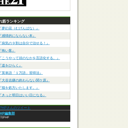
れ筋ランキング
『夢幻花（むげんばな）』
『感情的にならない本』
『病気の９割は自分で治せる！』
『怖い客』
『こうやって頭のなかを言語化する。』
『道をひらく』
『英単語「１万語」習得法』
『大谷吉継の終わらない関ケ原』
『猫を処方いたします。』
『きっと明日はいい日になる』
anPHPさんのツイート
PHP編集部
刊PHP