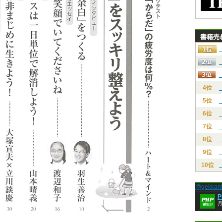
書籍売
4位
5位
6位
7位
8位
9位
10位
@gekk
月