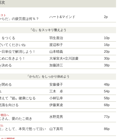
目次
テスト
ハート&マインド
2p
からだ」の疲労度は何％？
「心」をスッキリ整えよう
」をつくる
羽生善治
10p
でいてくださいね
渡辺和子
16p
一日単位で解消しよう！
山本晴義
20p
じめに生きよう！
大塚宣夫×立川談慶
30p
を決める
加藤諦三
38p
「からだ」をしっかり休めよう
を閉める
安藤優子
48p
れ
三木 卓
54p
整えて〝超〟健康になる
小林弘幸
58p
意識を向ける
伊藤東凌
68p
 明日へ
水野晃男
77p
じさん、愛のたこ焼き
バム
生」として、本気で怒って泣い
山下真司
86p