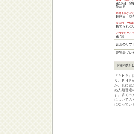
連載 50代か
第10回 5
決める
京都下鴨なぞと
最終回 葵
巻末おトク情
捨てられな
いつでもどこ
第7回
言葉のサプ
愛読者プレ
PHP誌と
『ＰＨＰ』
り、ＰＨＰ
か、真に豊
ぬ人類普遍
す。多くの
についての
になってい