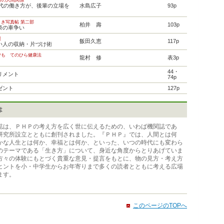
らの人間関係
0代の働き方が、後輩の立場を
水島広子
93p
き写真帖 第二部
柏井 壽
103p
祭の車争い
報
飯田久恵
117p
い人の収納・片づけ術
でも てのひら健康法
龍村 修
表3p
44・
リメント
74p
ゼント
127p
は
誌は、ＰＨＰの考え方を広く世に伝えるための、いわば機関誌であ
研究所設立とともに創刊されました。『ＰＨＰ』では、人間とは何
かな人生とは何か、幸福とは何か、といった、いつの時代にも変わら
のテーマである「生き方」について、身近な角度からとりあげていま
方々の体験にもとづく貴重な意見・提言をもとに、物の見方・考え方
ヒントを小・中学生からお年寄りまで多くの読者とともに考える広場
ます。
このページのTOPへ