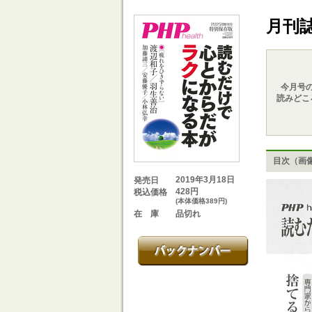
月刊
今月号
読みどこ
目次（画
2019年3月18日
発売日
428円
税込価格
(本体価格389円)
品切れ
在 庫